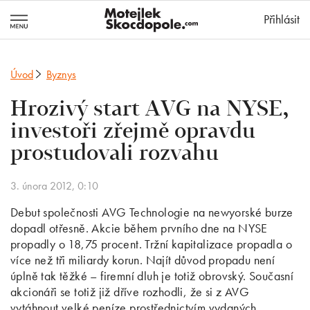
MotejlekSkocd
Přihlásit
Úvod
Byznys
Hrozivý start AVG na NYSE,
investoři zřejmě opravdu
prostudovali rozvahu
3. února 2012, 0:10
Debut společnosti AVG Technologie na newyorské burze
dopadl otřesně. Akcie během prvního dne na NYSE
propadly o 18,75 procent. Tržní kapitalizace propadla o
více než tři miliardy korun. Najít důvod propadu není
úplně tak těžké – firemní dluh je totiž obrovský. Současní
akcionáři se totiž již dříve rozhodli, že si z AVG
vytáhnout velké peníze prostřednictvím vydaných