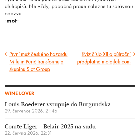
dluhopisů. Ne vždy, podobná praxe nalezne tu správnou
odezvu.
-mot-
První muž českého hazardu
Kvíz číslo XII o půlroční
Předcházející
Následující
Milutin Perič transformuje
předplatné motejlek.com
článek
článek
skupinu Slot Group
WINE LOVER
Louis Roederer vstupuje do Burgundska
29. července 2026, 21:46
Comte Liger – Belair 2025 na sudu
22. června 2026, 22:31