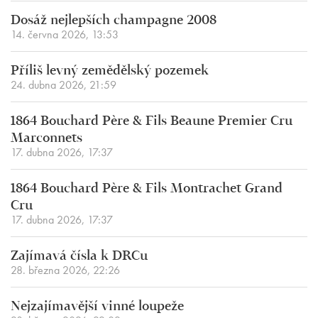
Dosáž nejlepších champagne 2008
14. června 2026, 13:53
Příliš levný zemědělský pozemek
24. dubna 2026, 21:59
1864 Bouchard Père & Fils Beaune Premier Cru
Marconnets
17. dubna 2026, 17:37
1864 Bouchard Père & Fils Montrachet Grand
Cru
17. dubna 2026, 17:37
Zajímavá čísla k DRCu
28. března 2026, 22:26
Nejzajímavější vinné loupeže