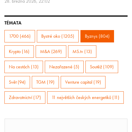
28. března 2026, 22:02
TÉMATA
1700 (466)
Bystré oko (1205)
Byznys (804)
Krypto (16)
M&A (269)
MS.tv (13)
Na cestách (13)
Nezařazené (5)
Soutěž (109)
Svět (94)
TGM (19)
Venture capital (19)
Zdravotnictví (17)
11 největších českých energetiků (11)