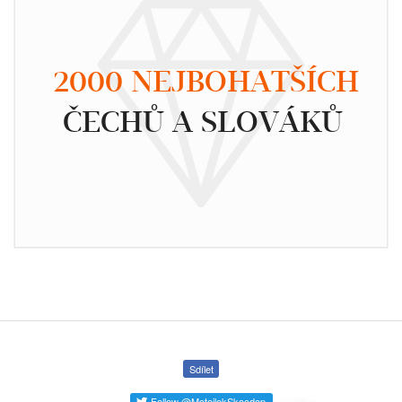
2000 NEJBOHATŠÍCH
ČECHŮ A SLOVÁKŮ
Sdílet
Follow @MotejlekSkocdop