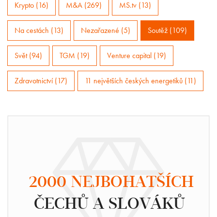
Krypto (16)
M&A (269)
MS.tv (13)
Na cestách (13)
Nezařazené (5)
Soutěž (109)
Svět (94)
TGM (19)
Venture capital (19)
Zdravotnictví (17)
11 největších českých energetiků (11)
2000 NEJBOHATŠÍCH
ČECHŮ A SLOVÁKŮ