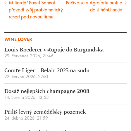
Miliardář Pavel Sehnal
Pečivo se v Agrofertu pustilo
Předcházející
Následující
převedl svůj problematický
do stíhání hnojiv
článek
článek
resort pod novou firmu
WINE LOVER
Louis Roederer vstupuje do Burgundska
29. července 2026, 21:46
Comte Liger – Belair 2025 na sudu
22. června 2026, 22:31
Dosáž nejlepších champagne 2008
14. června 2026, 13:53
Příliš levný zemědělský pozemek
24. dubna 2026, 21:59