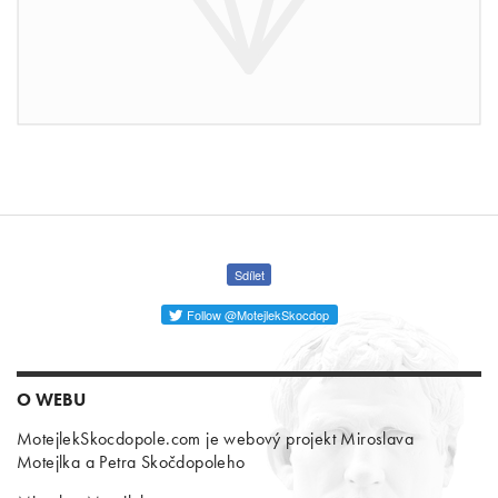
Sdílet
Follow @MotejlekSkocdop
O WEBU
MotejlekSkocdopole.com je webový projekt Miroslava
Motejlka a Petra Skočdopoleho