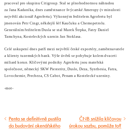
pracoval pro skupinu Citigroup. Stal se plnohodnotnou náhradou
za Jana Kadaníka, dnes zaměstnance švýcarské Ameropy (v minulosti
největší akcionář Agrofertu). Výkonným ředitelem Agrofertu byl
jmenován Petr Cingr, někdejší šéf Kaučuku a Chemopetrolu.
Generálním ředitelem Dusla se stal Marek Štrpka, Fatry Daniel
Tamchyna, Kosteleckých uzenin Jan Stoklasa.
Celé uskupení dnes patří mezi největší české exportéry, zaměstnavatele
a klienty tuzemských bank. Výše úvěrů se pohybuje kolem dvaceti
miliard korun. Klíčovými podniky Agrofertu jsou mateřská
společnost, německý SKW Piesteritz, Duslo, Deza, Synthesia, Fatra,
Lovochemie, Precheza, CS Cabot, Penam a Kostelecké uzeniny.
-mot-
Penta se definitivně pustila
ČNB snížila klíčovou
Předcházející
Následující
do budování okenářského
úrokou sazbu, pomůže to?
článek
článek