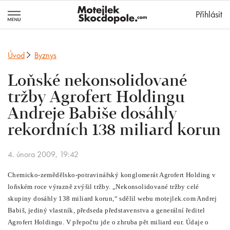
MotejlekSkocd
Přihlásit
Úvod
Byznys
Loňské nekonsolidované
tržby Agrofert Holdingu
Andreje Babiše dosáhly
rekordních 138 miliard korun
4. února 2009, 19:42
Chemicko-zemědělsko-potravinářský konglomerát Agrofert Holding v
loňském roce výrazně zvýšil tržby. „Nekonsolidované tržby celé
skupiny dosáhly 138 miliard korun,“ sdělil webu motejlek.com Andrej
Babiš, jediný vlastník, předseda představenstva a generální ředitel
Agrofert Holdingu. V přepočtu jde o zhruba pět miliard eur. Údaje o