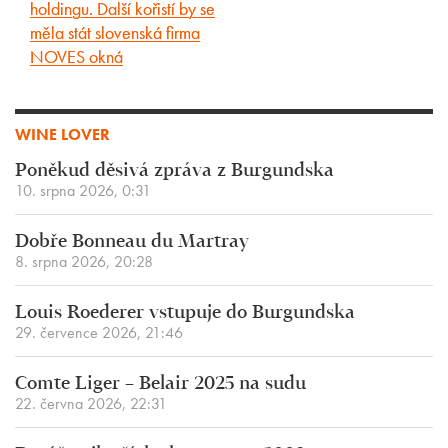
holdingu. Další kořistí by se
měla stát slovenská firma
NOVES okná
WINE LOVER
Poněkud děsivá zpráva z Burgundska
10. srpna 2026, 0:31
Dobře Bonneau du Martray
8. srpna 2026, 20:28
Louis Roederer vstupuje do Burgundska
29. července 2026, 21:46
Comte Liger – Belair 2025 na sudu
22. června 2026, 22:31