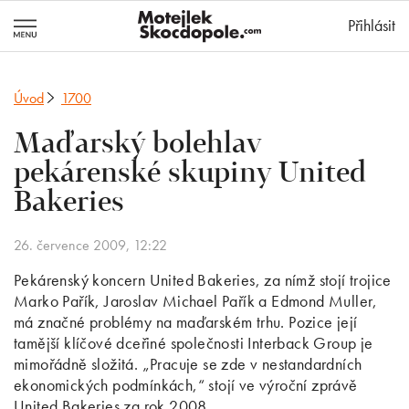
MotejlekSkocd
Přihlásit
Úvod
1700
Maďarský bolehlav
pekárenské skupiny United
Bakeries
26. července 2009, 12:22
Pekárenský koncern United Bakeries, za nímž stojí trojice
Marko Pařík, Jaroslav Michael Pařík a Edmond Muller,
má značné problémy na maďarském trhu. Pozice její
tamější klíčové dceřiné společnosti Interback Group je
mimořádně složitá. „Pracuje se zde v nestandardních
ekonomických podmínkách,“ stojí ve výroční zprávě
United Bakeries za rok 2008.