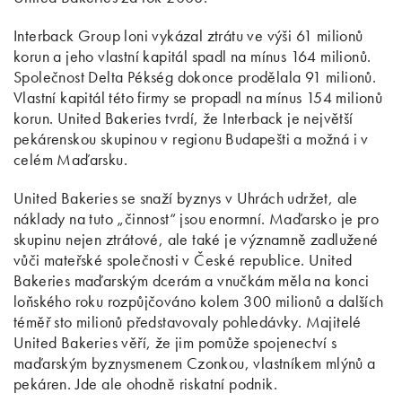
Interback Group loni vykázal ztrátu ve výši 61 milionů
korun a jeho vlastní kapitál spadl na mínus 164 milionů.
Společnost Delta Pékség dokonce prodělala 91 milionů.
Vlastní kapitál této firmy se propadl na mínus 154 milionů
korun. United Bakeries tvrdí, že Interback je největší
pekárenskou skupinou v regionu Budapešti a možná i v
celém Maďarsku.
United Bakeries se snaží byznys v Uhrách udržet, ale
náklady na tuto „činnost“ jsou enormní. Maďarsko je pro
skupinu nejen ztrátové, ale také je významně zadlužené
vůči mateřské společnosti v České republice. United
Bakeries maďarským dcerám a vnučkám měla na konci
loňského roku rozpůjčováno kolem 300 milionů a dalších
téměř sto milionů představovaly pohledávky. Majitelé
United Bakeries věří, že jim pomůže spojenectví s
maďarským byznysmenem Czonkou, vlastníkem mlýnů a
pekáren. Jde ale ohodně riskatní podnik.