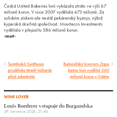
Česká United Bakeries loni vykázala ztrátu ve výši 67
milionů korun. V roce 2007 vydělala 473 milionů. Za
solidním ziskem ale nestál pekárenský byznys, nýbrž
kyperská dceřiná společnost. Mourtecro Investments
vydělala v přepočtu 586 milionů korun.
-mot-
Semtínská Synthesia
Betonářský koncern Zapa
Předcházející
Následující
prodělala téměř miliardu
beton loni vydělal 560
článek
článek
před zdaněním
milionů korun v čistém
WINE LOVER
Louis Roederer vstupuje do Burgundska
29. července 2026, 21:46