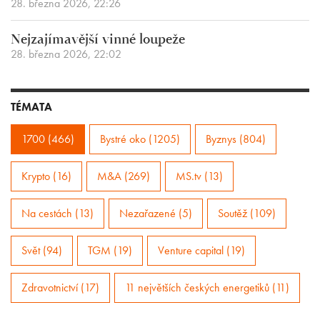
28. března 2026, 22:26
Nejzajímavější vinné loupeže
28. března 2026, 22:02
TÉMATA
1700 (466)
Bystré oko (1205)
Byznys (804)
Krypto (16)
M&A (269)
MS.tv (13)
Na cestách (13)
Nezařazené (5)
Soutěž (109)
Svět (94)
TGM (19)
Venture capital (19)
Zdravotnictví (17)
11 největších českých energetiků (11)