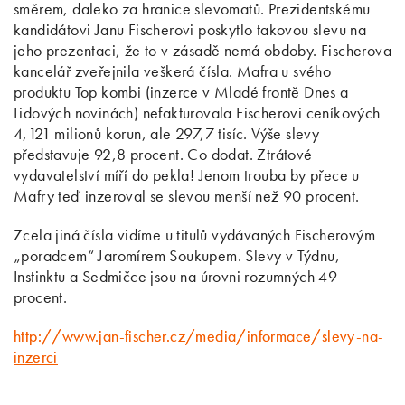
směrem, daleko za hranice slevomatů. Prezidentskému
kandidátovi Janu Fischerovi poskytlo takovou slevu na
jeho prezentaci, že to v zásadě nemá obdoby. Fischerova
kancelář zveřejnila veškerá čísla. Mafra u svého
produktu Top kombi (inzerce v Mladé frontě Dnes a
Lidových novinách) nefakturovala Fischerovi ceníkových
4,121 milionů korun, ale 297,7 tisíc. Výše slevy
představuje 92,8 procent. Co dodat. Ztrátové
vydavatelství míří do pekla! Jenom trouba by přece u
Mafry teď inzeroval se slevou menší než 90 procent.
Zcela jiná čísla vidíme u titulů vydávaných Fischerovým
„poradcem“ Jaromírem Soukupem. Slevy v Týdnu,
Instinktu a Sedmičce jsou na úrovni rozumných 49
procent.
http://www.jan-fischer.cz/media/informace/slevy-na-
inzerci