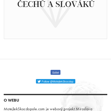
ČECHŮ A SLOVÁKŮ
Sdílet
Follow @MotejlekSkocdop
O WEBU
MotejlekSkocdopole.com je webový projekt Miroslava