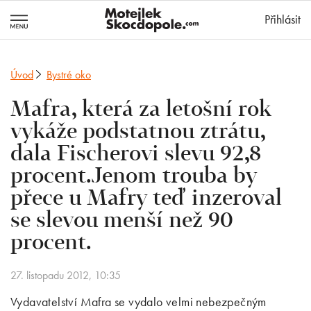
MotejlekSkocd
Přihlásit
Úvod
Bystré oko
Mafra, která za letošní rok
vykáže podstatnou ztrátu,
dala Fischerovi slevu 92,8
procent.Jenom trouba by
přece u Mafry teď inzeroval
se slevou menší než 90
procent.
27. listopadu 2012, 10:35
Vydavatelství Mafra se vydalo velmi nebezpečným