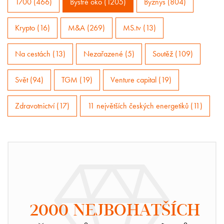
1700 (466)
Bystré oko (1205)
Byznys (804)
Krypto (16)
M&A (269)
MS.tv (13)
Na cestách (13)
Nezařazené (5)
Soutěž (109)
Svět (94)
TGM (19)
Venture capital (19)
Zdravotnictví (17)
11 největších českých energetiků (11)
2000 NEJBOHATŠÍCH