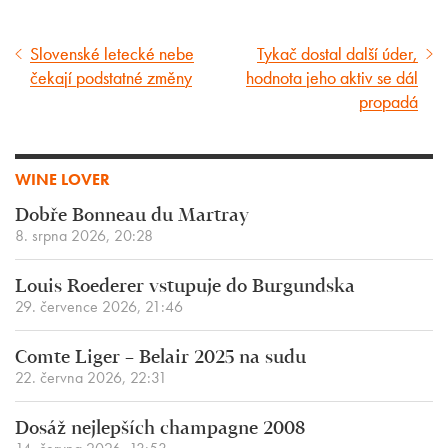
Slovenské letecké nebe
Tykač dostal další úder,
Předcházející
Následující
čekají podstatné změny
hodnota jeho aktiv se dál
článek
článek
propadá
WINE LOVER
Dobře Bonneau du Martray
8. srpna 2026, 20:28
Louis Roederer vstupuje do Burgundska
29. července 2026, 21:46
Comte Liger – Belair 2025 na sudu
22. června 2026, 22:31
Dosáž nejlepších champagne 2008