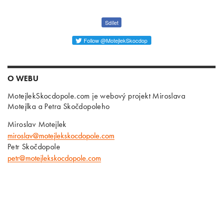
Sdílet
Follow @MotejlekSkocdop
O WEBU
MotejlekSkocdopole.com je webový projekt Miroslava
Motejlka a Petra Skočdopoleho
Miroslav Motejlek
miroslav@motejlekskocdopole.com
Petr Skočdopole
petr@motejlekskocdopole.com