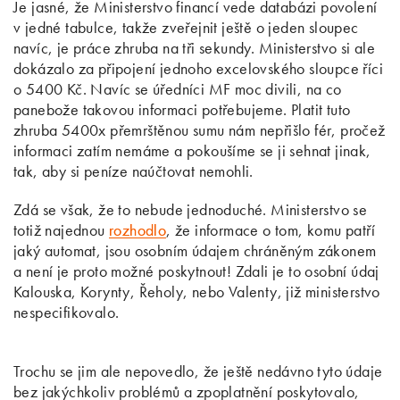
Je jasné, že Ministerstvo financí vede databázi povolení
v jedné tabulce, takže zveřejnit ještě o jeden sloupec
navíc, je práce zhruba na tři sekundy. Ministerstvo si ale
dokázalo za připojení jednoho excelovského sloupce říci
o 5400 Kč. Navíc se úředníci MF moc divili, na co
panebože takovou informaci potřebujeme. Platit tuto
zhruba 5400x přemrštěnou sumu nám nepřišlo fér, pročež
informaci zatím nemáme a pokoušíme se ji sehnat jinak,
tak, aby si peníze naúčtovat nemohli.
Zdá se však, že to nebude jednoduché. Ministerstvo se
totiž najednou
rozhodlo
, že informace o tom, komu patří
jaký automat, jsou osobním údajem chráněným zákonem
a není je proto možné poskytnout! Zdali je to osobní údaj
Kalouska, Korynty, Řeholy, nebo Valenty, již ministerstvo
nespecifikovalo.
Trochu se jim ale nepovedlo, že ještě nedávno tyto údaje
bez jakýchkoliv problémů a zpoplatnění poskytovalo,