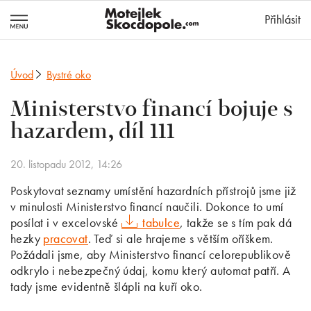
MotejlekSkocd
Přihlásit
Úvod
Bystré oko
Ministerstvo financí bojuje s
hazardem, díl 111
20. listopadu 2012, 14:26
Poskytovat seznamy umístění hazardních přístrojů jsme již
v minulosti Ministerstvo financí naučili. Dokonce to umí
posílat i v excelovské
tabulce
, takže se s tím pak dá
hezky
pracovat
. Teď si ale hrajeme s větším oříškem.
Požádali jsme, aby Ministerstvo financí celorepublikově
odkrylo i nebezpečný údaj, komu který automat patří. A
tady jsme evidentně šlápli na kuří oko.