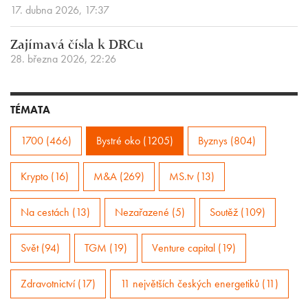
17. dubna 2026, 17:37
Zajímavá čísla k DRCu
28. března 2026, 22:26
TÉMATA
1700 (466)
Bystré oko (1205)
Byznys (804)
Krypto (16)
M&A (269)
MS.tv (13)
Na cestách (13)
Nezařazené (5)
Soutěž (109)
Svět (94)
TGM (19)
Venture capital (19)
Zdravotnictví (17)
11 největších českých energetiků (11)