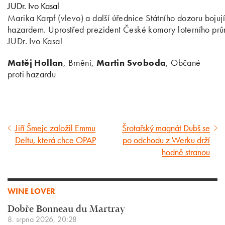
Marika Karpf (vlevo) a další úřednice Státního dozoru bojují
hazardem. Uprostřed prezident České komory loterního prů
JUDr. Ivo Kasal
Matěj Hollan
, Brnění,
Martin Svoboda
, Občané
proti hazardu
Jiří Šmejc založil Emmu
Šrotařský magnát Dubš se
Předcházející
Následující
Deltu, která chce OPAP
po odchodu z Werku drží
článek
článek
hodně stranou
WINE LOVER
Dobře Bonneau du Martray
8. srpna 2026, 20:28