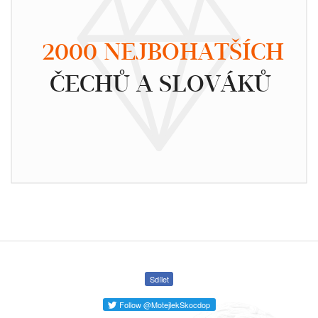
2000 NEJBOHATŠÍCH
ČECHŮ A SLOVÁKŮ
Sdílet
Follow @MotejlekSkocdop