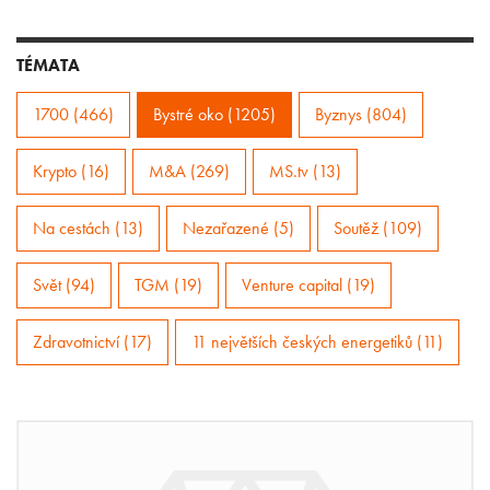
TÉMATA
1700 (466)
Bystré oko (1205)
Byznys (804)
Krypto (16)
M&A (269)
MS.tv (13)
Na cestách (13)
Nezařazené (5)
Soutěž (109)
Svět (94)
TGM (19)
Venture capital (19)
Zdravotnictví (17)
11 největších českých energetiků (11)