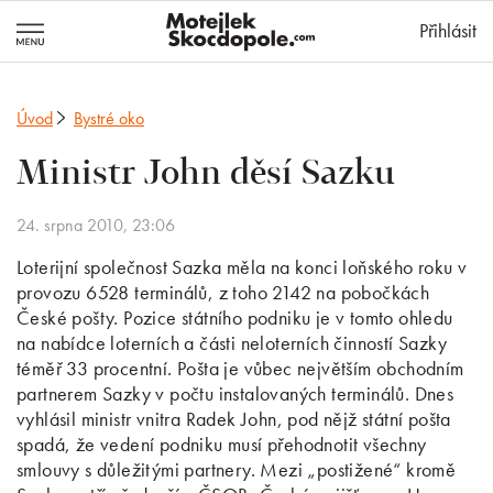
MotejlekSkocd
Přihlásit
Úvod
Bystré oko
Ministr John děsí Sazku
24. srpna 2010, 23:06
Loterijní společnost Sazka měla na konci loňského roku v
provozu 6528 terminálů, z toho 2142 na pobočkách
České pošty. Pozice státního podniku je v tomto ohledu
na nabídce loterních a části neloterních činností Sazky
téměř 33 procentní. Pošta je vůbec největším obchodním
partnerem Sazky v počtu instalovaných terminálů. Dnes
vyhlásil ministr vnitra Radek John, pod nějž státní pošta
spadá, že vedení podniku musí přehodnotit všechny
smlouvy s důležitými partnery. Mezi „postižené“ kromě