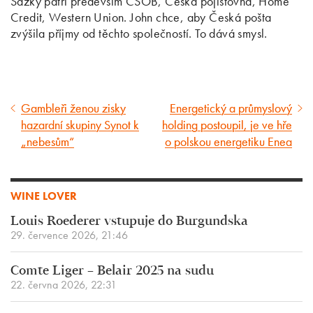
Sazky patří především ČSOB, Česká pojišťovna, Home
Credit, Western Union. John chce, aby Česká pošta
zvýšila příjmy od těchto společností. To dává smysl.
Gambleři ženou zisky
Energetický a průmyslový
Předcházející
Následující
hazardní skupiny Synot k
holding postoupil, je ve hře
článek
článek
„nebesům“
o polskou energetiku Enea
WINE LOVER
Louis Roederer vstupuje do Burgundska
29. července 2026, 21:46
Comte Liger – Belair 2025 na sudu
22. června 2026, 22:31