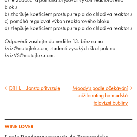
bloku
b) zhoršuje koeficient prostupu tepla do chladiva reaktoru
c) pomáhá regulovat výkon reaktorového bloku
d) zlepšuje koeficient prostupu tepla do chladiva reaktoru
Odpovědi zasílejte do neděle 13. března na
kviz@motejlek.com, studenti vysokých škol pak na
kvizVS@motejlek.com.
Díl III. – Jansta přitvrzuje
Moody’s podle očekávání
Předcházející
Následující
snížila rating bermudské
článek
článek
televizní bubliny
WINE LOVER