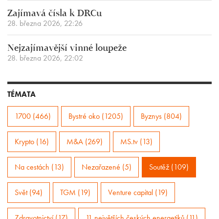
Zajímavá čísla k DRCu
28. března 2026, 22:26
Nejzajímavější vinné loupeže
28. března 2026, 22:02
TÉMATA
1700 (466)
Bystré oko (1205)
Byznys (804)
Krypto (16)
M&A (269)
MS.tv (13)
Na cestách (13)
Nezařazené (5)
Soutěž (109)
Svět (94)
TGM (19)
Venture capital (19)
Zdravotnictví (17)
11 největších českých energetiků (11)