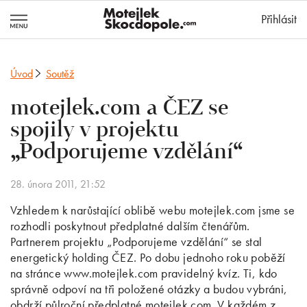
MotejlekSkocd
Přihlásit
Úvod
Soutěž
motejlek.com a ČEZ se
spojily v projektu
„Podporujeme vzdělání“
28. února 2011, 21:52
Vzhledem k narůstající oblibě webu motejlek.com jsme se
rozhodli poskytnout předplatné dalším čtenářům.
Partnerem projektu „Podporujeme vzdělání“ se stal
energetický holding ČEZ. Po dobu jednoho roku poběží
na stránce www.motejlek.com pravidelný kvíz. Ti, kdo
správně odpoví na tři položené otázky a budou vybráni,
obdrží půlroční předplatné motejlek.com. V každém z