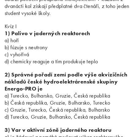
dvanácti kol získají předplatné dva čtenáři, z toho jeden
student vysoké školy.
Kvíz I
1) Palivo v jaderných reaktorech
a) hoří
b) fúzuje s neutrony
c) vyhořívá
d) chemicky reaguje a tím produkuje teplo
2) Správné pořadí zemí podle výše akvizičních
nákladů české hydroelektrárenské skupiny
Energo-PRO je
a) Turecko, Bulharsko, Gruzie, Česká republika
b) Česká republika, Gruzie, Bulharsko, Turecko
c) Gruzie, Turecko, Česká republika, Bulharsko
d) Turecko, Gruzie, Bulharsko, Česká republika
3) Var v aktivní zóně jaderného reaktoru
a) je žádoucí a pomáhá zvyšovat výkon reaktorového