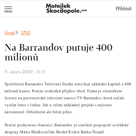
MotejlekSkocd
Přihlásit
Úvod
1700
Na Barrandov putuje 400
milionů
9. února 2009, 15:11
Společnost Barrandov Televizní Studio navyšuje základní kapitál o 400
milionů korun. Peníze rozhodně přijdou vhod. Firma je vlastníkem
licence na provozování televizní stanice TV Barrandov, která začala
vysílat letos v lednu. Jde o velmi nákladný projekt s nejistou
návratností. Odvážným ale štěstí přeje.
Peníze poskytnou vlastníci. Barrandov je součástí propojené ocelářské
skupiny Mária Blašková/Ján Moder/Evžen Balko/Tomáš