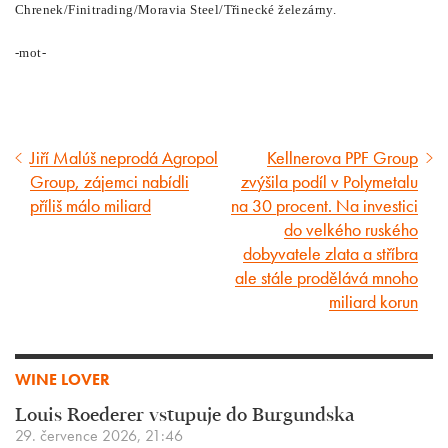
Chrenek/Finitrading/Moravia Steel/Třinecké železárny.
-mot-
Jiří Malúš neprodá Agropol
Kellnerova PPF Group
Předcházející
Následující
Group, zájemci nabídli
zvýšila podíl v Polymetalu
článek
článek
příliš málo miliard
na 30 procent. Na investici
do velkého ruského
dobyvatele zlata a stříbra
ale stále prodělává mnoho
miliard korun
WINE LOVER
Louis Roederer vstupuje do Burgundska
29. července 2026, 21:46