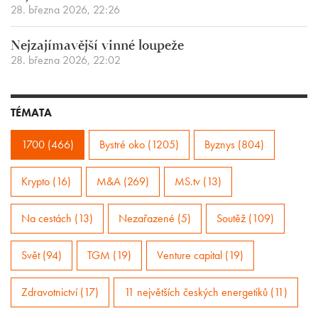
28. března 2026, 22:26
Nejzajímavější vinné loupeže
28. března 2026, 22:02
TÉMATA
1700 (466)
Bystré oko (1205)
Byznys (804)
Krypto (16)
M&A (269)
MS.tv (13)
Na cestách (13)
Nezařazené (5)
Soutěž (109)
Svět (94)
TGM (19)
Venture capital (19)
Zdravotnictví (17)
11 největších českých energetiků (11)