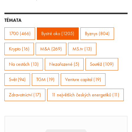
TÉMATA
1700 (466)
Bystré oko (1205)
Byznys (804)
Krypto (16)
M&A (269)
MS.tv (13)
Na cestách (13)
Nezařazené (5)
Soutěž (109)
Svět (94)
TGM (19)
Venture capital (19)
Zdravotnictví (17)
11 největších českých energetiků (11)