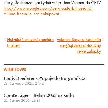
který předcházel pár týdnů vstup Time Warner do CETV
http://www.motejlek.com/cetv-pada-k-hranici-5-
miliard-korun-je-cas-nakupovat
Hulvátské chování premiéra
Veteráni Sasyn a Molenda
Předcházející
Následující
Nečase
navyšují zisky a získávají
článek
článek
velké zakázky
WINE LOVER
Louis Roederer vstupuje do Burgundska
29. července 2026, 21:46
Comte Liger – Belair 2025 na sudu
22. června 2026, 22:31