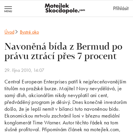
MotejlekSkocd
Přihlásit
Úvod
Bystré oko
Navoněná bída z Bermud po
právu ztrácí přes 7 procent
29. října 2010, 14:07
Central European Enterprises patří k nejpřeceňovanějším
titulům na pražské burze. Majitel Novy nevydělává, je
samý dluh, akcionářům nikdy nevyplatil ani cent,
předváděný program je děsivý. Dnes konečně investorům
došlo, že je lepší nemít v bilanci tuto navoněnou bídu.
Ekonomickou mrtvolu zachránil loni v březnu mediální
konglomerát Time Warner. Autor těchto řádek na tom
slušně profitoval. Připomínám článek na motejlek.com,