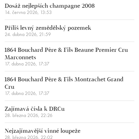
Dosáž nejlepších champagne 2008
14. června 2026, 13:53
Příliš levný zemědělský pozemek
24. dubna 2026, 21:59
1864 Bouchard Père & Fils Beaune Premier Cru
Marconnets
17. dubna 2026, 17:37
1864 Bouchard Père & Fils Montrachet Grand
Cru
17. dubna 2026, 17:37
Zajímavá čísla k DRCu
28. března 2026, 22:26
Nejzajímavější vinné loupeže
28. března 2026, 22:02