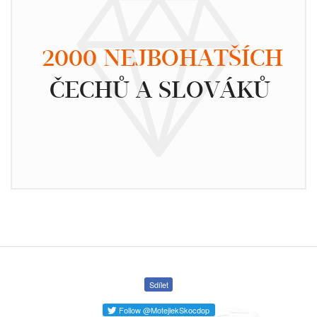
2000 NEJBOHATŠÍCH
ČECHŮ A SLOVÁKŮ
Sdílet
Follow @MotejlekSkocdop