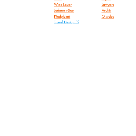
Wine Lover
Lawyers
Jednou větou
Archiv
Předplatné
O webu
Travel Design