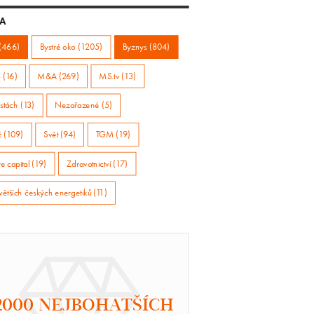
A
(466)
Bystré oko (1205)
Byznys (804)
 (16)
M&A (269)
MS.tv (13)
stách (13)
Nezařazené (5)
ž (109)
Svět (94)
TGM (19)
e capital (19)
Zdravotnictví (17)
větších českých energetiků (11)
2000 NEJBOHATŠÍCH