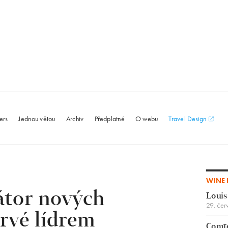
le.com
ers
Jednou větou
Archiv
Předplatné
O webu
Travel Design
WINE 
átor nových
Louis
29. čer
rvé lídrem
Comte