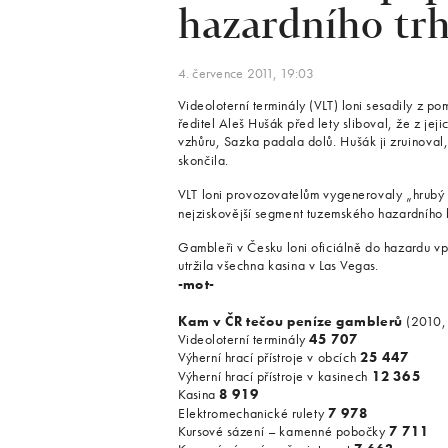
hazardního tr
4. července 2011, 19:03
Videoloterní terminály (VLT) loni sesadily z po
ředitel Aleš Hušák před lety sliboval, že z jej
vzhůru, Sazka padala dolů. Hušák ji zruinoval,
skončila.
VLT loni provozovatelům vygenerovaly „hrubý z
nejziskovější segment tuzemského hazardního 
Gambleři v Česku loni oficiálně do hazardu vpu
utržila všechna kasina v Las Vegas.
-mot-
Kam v ČR tečou peníze gamblerů
(2010, 
Videoloterní terminály
45 707
Výherní hrací přístroje v obcích
25 447
Výherní hrací přístroje v kasinech
12 365
Kasina
8 919
Elektromechanické rulety
7 978
Kursové sázení – kamenné pobočky
7 711