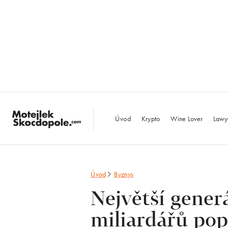
MotejlekSkocdopo
Úvod
Krypto
Wine Lover
Lawy
Úvod
Byznys
Největší gener
miliardářů pop