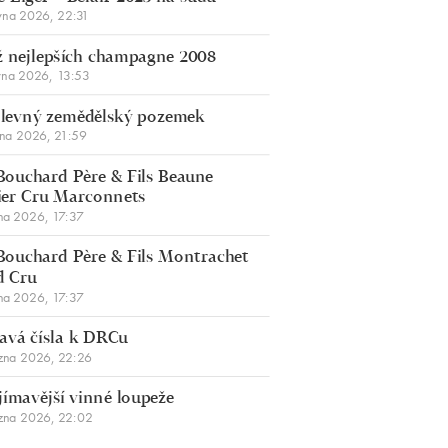
vna 2026, 22:31
 nejlepších champagne 2008
vna 2026, 13:53
š levný zemědělský pozemek
bna 2026, 21:59
Bouchard Père & Fils Beaune
er Cru Marconnets
na 2026, 17:37
Bouchard Père & Fils Montrachet
d Cru
na 2026, 17:37
avá čísla k DRCu
zna 2026, 22:26
jímavější vinné loupeže
zna 2026, 22:02