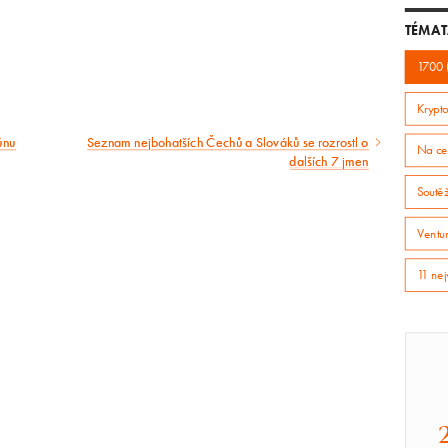
TÉMAT
1700 
Krypto
ůnu
Seznam nejbohatších Čechů a Slováků se rozrostl o
Následující
Na ce
dalších 7 jmen
článek
Soutě
Ventur
11 nej