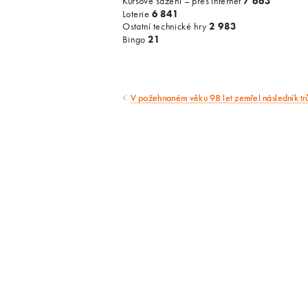
Kursové sázení – přes internet
7 663
Loterie
6 841
Ostatní technické hry
2 983
Bingo
21
V požehnaném věku 98 let zemřel následník tr
Předcházející
článek