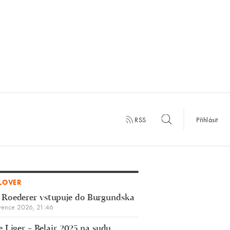
RSS
Přihlásit
LOVER
 Roederer vstupuje do Burgundska
vence 2026, 21:46
 Liger – Belair 2025 na sudu