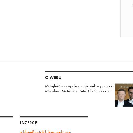
O WEBU
MotejlekSkocdopole.com je webový projekt
Miroslava Motejlka a Petra Skočdopoleho
INZERCE
reklama@motejlekskocdopole.com