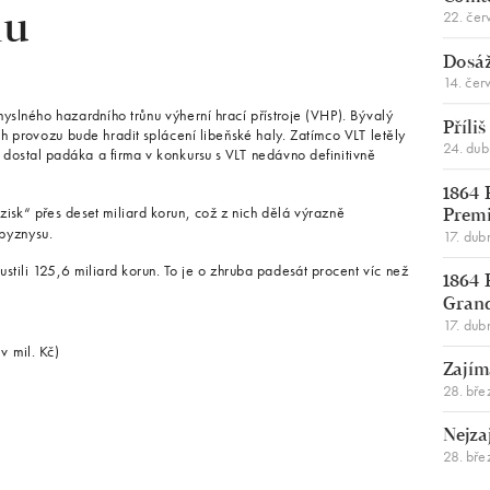
22. čer
hu
Dosáž
14. čer
myslného hazardního trůnu výherní hrací přístroje (VHP). Bývalý
Příli
ich provozu bude hradit splácení libeňské haly. Zatímco VLT letěly
24. du
 dostal padáka a firma v konkursu s VLT nedávno definitivně
1864 
isk“ přes deset miliard korun, což z nich dělá výrazně
Premi
byznysu.
17. dub
stili 125,6 miliard korun. To je o zhruba padesát procent víc než
1864 
Gran
17. dub
v mil. Kč)
Zajím
28. bře
Nejza
28. bře