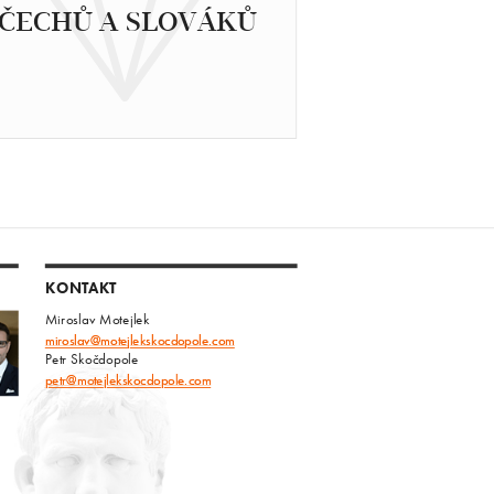
ČECHŮ A SLOVÁKŮ
KONTAKT
Miroslav Motejlek
miroslav@motejlekskocdopole.com
Petr Skočdopole
petr@motejlekskocdopole.com