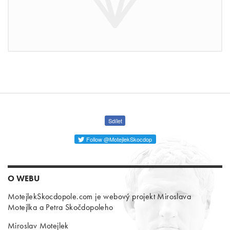
Sdílet
Follow @MotejlekSkocdop
O WEBU
MotejlekSkocdopole.com je webový projekt Miroslava
Motejlka a Petra Skočdopoleho
Miroslav Motejlek