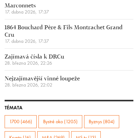
Marconnets
17. dubna 2026, 17:37
1864 Bouchard Père & Fils Montrachet Grand
Cru
17. dubna 2026, 17:37
Zajímavá čísla k DRCu
28. března 2026, 22:26
Nejzajímavější vinné loupeže
28. března 2026, 22:02
TÉMATA
1700 (466)
Bystré oko (1205)
Byznys (804)
Krypto (16)
M&A (269)
MS.tv (13)