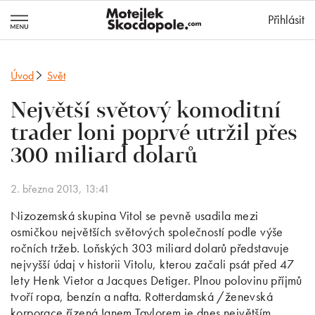
MotejlekSkocd
Přihlásit
Úvod
Svět
Největší světový komoditní
trader loni poprvé utržil přes
300 miliard dolarů
2. března 2013, 13:41
Nizozemská skupina Vitol se pevně usadila mezi
osmičkou největších světových společností podle výše
ročních tržeb. Loňských 303 miliard dolarů představuje
nejvyšší údaj v historii Vitolu, kterou začali psát před 47
lety Henk Vietor a Jacques Detiger. Plnou polovinu příjmů
tvoří ropa, benzín a nafta. Rotterdamská /ženevská
korporace řízená Ianem Taylorem je dnes největším