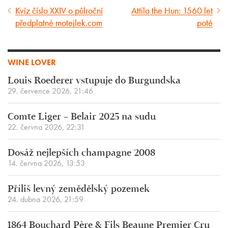
Kvíz číslo XXIV o půlroční
Attila the Hun: 1560 let
Předcházející
Následující
předplatné motejlek.com
poté
článek
článek
WINE LOVER
Louis Roederer vstupuje do Burgundska
29. července 2026, 21:46
Comte Liger – Belair 2025 na sudu
22. června 2026, 22:31
Dosáž nejlepších champagne 2008
14. června 2026, 13:53
Příliš levný zemědělský pozemek
24. dubna 2026, 21:59
1864 Bouchard Père & Fils Beaune Premier Cru