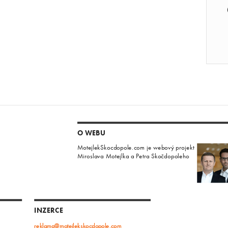
O WEBU
MotejlekSkocdopole.com je webový projekt
Miroslava Motejlka a Petra Skočdopoleho
INZERCE
reklama@motejlekskocdopole.com