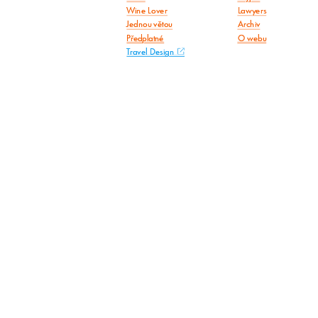
Wine Lover
Lawyers
Jednou větou
Archiv
Předplatné
O webu
Travel Design