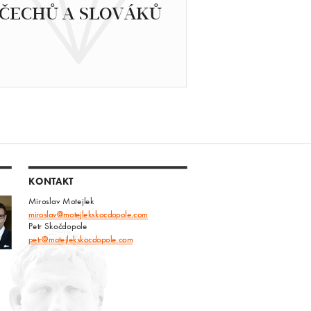
ČECHŮ A SLOVÁKŮ
KONTAKT
Miroslav Motejlek
miroslav@motejlekskocdopole.com
Petr Skočdopole
petr@motejlekskocdopole.com