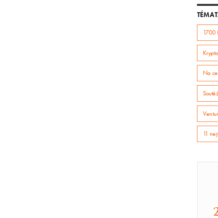
článek
TÉMAT
1700 
Krypto
Na ce
Soutě
Ventur
11 nej