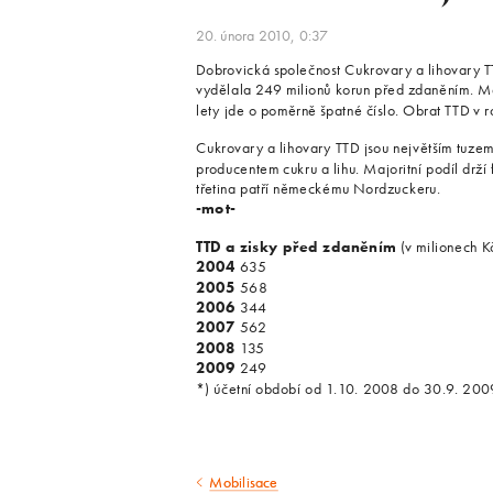
20. února 2010, 0:37
Dobrovická společnost Cukrovary a lihovary 
vydělala 249 milionů korun před zdaněním. Mez
lety jde o poměrně špatné číslo. Obrat TTD v 
Cukrovary a lihovary TTD jsou největším tuze
producentem cukru a lihu. Majoritní podíl drží
třetina patří německému Nordzuckeru.
-mot-
TTD a zisky před zdaněním
(v milionech K
2004
635
2005
568
2006
344
2007
562
2008
135
2009
249
*) účetní období od 1.10. 2008 do 30.9. 200
Mobilisace
Předcházející