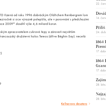
22. čer
Dosáž
TTD řízená od roku 1996 dobráckým Oldřichem Reinbergrem loni
14. čer
iročně si sice výrazně polepšila, ale v porovnání s předchozími
roce 2009* dosáhl výše 4,6 miliard korun.
Příli
mským zpracovatelem cukrové řepy a zároveň největším
24. du
 francouzský družstevní kolos Tereos (dříve Béghin-Say). necelá
1864 
Premi
17. dub
č)
1864 
Gran
17. dub
Zajím
9
28. bře
Nejza
28. bře
Kellnerovo desatero
Následující