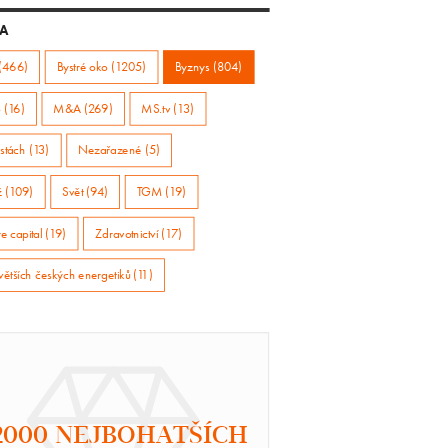
A
(466)
Bystré oko (1205)
Byznys (804)
 (16)
M&A (269)
MS.tv (13)
stách (13)
Nezařazené (5)
ž (109)
Svět (94)
TGM (19)
e capital (19)
Zdravotnictví (17)
větších českých energetiků (11)
2000 NEJBOHATŠÍCH