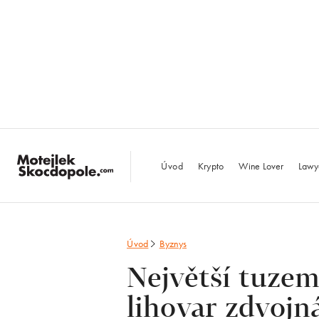
MotejlekSkocdopo
Úvod
Krypto
Wine Lover
Lawy
Úvod
Byznys
Největší tuzem
lihovar zdvojná