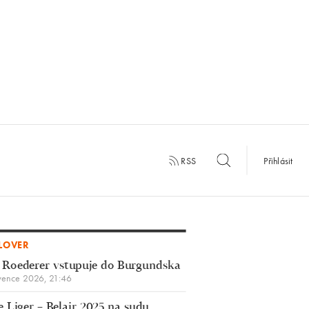
RSS
Přihlásit
LOVER
 Roederer vstupuje do Burgundska
vence 2026, 21:46
 Liger – Belair 2025 na sudu