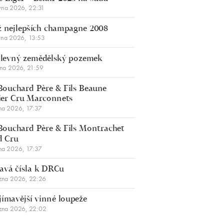
vna 2026, 22:31
 nejlepších champagne 2008
vna 2026, 13:53
š levný zemědělský pozemek
bna 2026, 21:59
Bouchard Père & Fils Beaune
er Cru Marconnets
na 2026, 17:37
Bouchard Père & Fils Montrachet
d Cru
na 2026, 17:37
avá čísla k DRCu
zna 2026, 22:26
jímavější vinné loupeže
zna 2026, 22:02