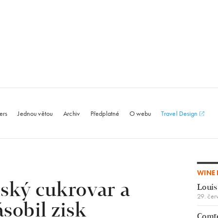
le.com
ers
Jednou větou
Archiv
Předplatné
O webu
Travel Design
WINE 
ský cukrovar a
Louis
29. čer
sobil zisk
Comte