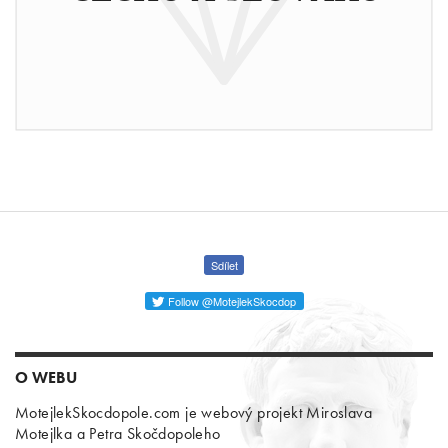
Sdílet
Follow @MotejlekSkocdop
O WEBU
MotejlekSkocdopole.com je webový projekt Miroslava
Motejlka a Petra Skočdopoleho