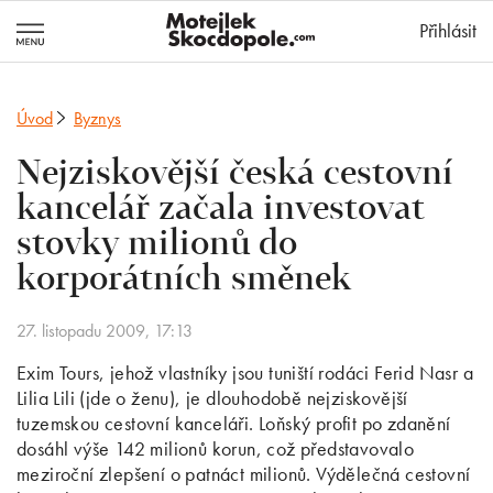
MotejlekSkocd
Přihlásit
Úvod
Byznys
Nejziskovější česká cestovní
kancelář začala investovat
stovky milionů do
korporátních směnek
27. listopadu 2009, 17:13
Exim Tours, jehož vlastníky jsou tuniští rodáci Ferid Nasr a
Lilia Lili (jde o ženu), je dlouhodobě nejziskovější
tuzemskou cestovní kanceláři. Loňský profit po zdanění
dosáhl výše 142 milionů korun, což představovalo
meziroční zlepšení o patnáct milionů. Výdělečná cestovní