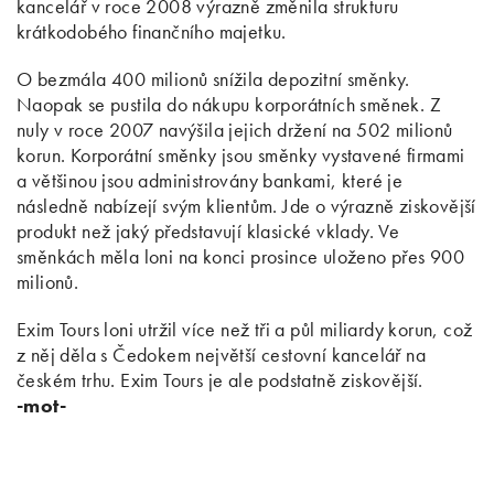
kancelář v roce 2008 výrazně změnila strukturu
krátkodobého finančního majetku.
O bezmála 400 milionů snížila depozitní směnky.
Naopak se pustila do nákupu korporátních směnek. Z
nuly v roce 2007 navýšila jejich držení na 502 milionů
korun. Korporátní směnky jsou směnky vystavené firmami
a většinou jsou administrovány bankami, které je
následně nabízejí svým klientům. Jde o výrazně ziskovější
produkt než jaký představují klasické vklady. Ve
směnkách měla loni na konci prosince uloženo přes 900
milionů.
Exim Tours loni utržil více než tři a půl miliardy korun, což
z něj děla s Čedokem největší cestovní kancelář na
českém trhu. Exim Tours je ale podstatně ziskovější.
-mot-