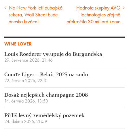
Na New York letí dubajská
Hodnota skupiny AVG
Předcházející
Následující
sekera, Wall Street bude
Technologies zřejmě
článek
článek
dneska krvácet
překročila 30 miliard korun
WINE LOVER
Louis Roederer vstupuje do Burgundska
29. července 2026, 21:46
Comte Liger – Belair 2025 na sudu
22. června 2026, 22:31
Dosáž nejlepších champagne 2008
14. června 2026, 13:53
Příliš levný zemědělský pozemek
24. dubna 2026, 21:59