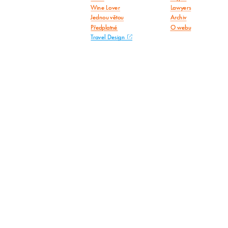
Wine Lover
Lawyers
Jednou větou
Archiv
Předplatné
O webu
Travel Design