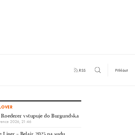
RSS
Přihlásit
LOVER
 Roederer vstupuje do Burgundska
vence 2026, 21:46
 Liger – Belair 2025 na sudu