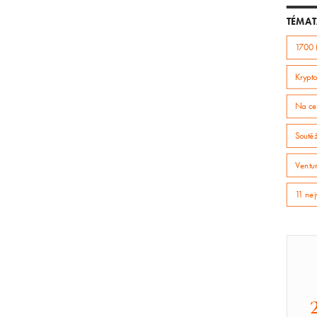
TÉMAT
1700 
Krypto
Na ce
Soutě
Ventur
11 nej