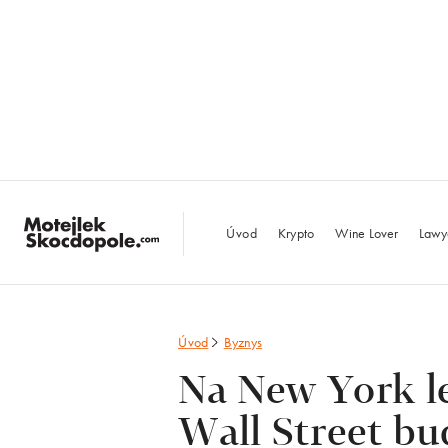
MotejlekSkocdopo
Úvod
Krypto
Wine Lover
Lawy
Úvod
Byznys
Na New York le
Wall Street bu