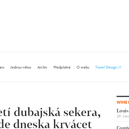
le.com
ers
Jednou větou
Archiv
Předplatné
O webu
Travel Design
WINE 
tí dubajská sekera,
Louis
29. čer
de dneska krvácet
Comte