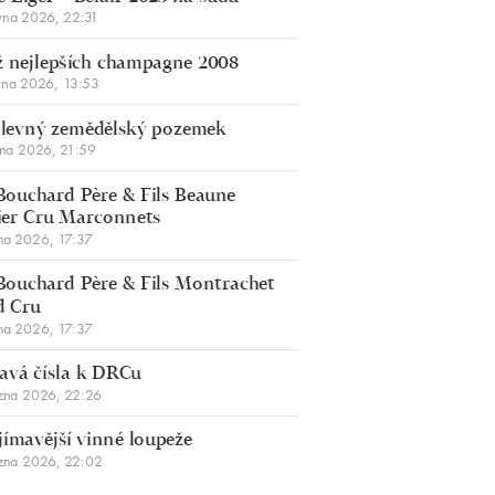
vna 2026, 22:31
 nejlepších champagne 2008
vna 2026, 13:53
š levný zemědělský pozemek
bna 2026, 21:59
Bouchard Père & Fils Beaune
er Cru Marconnets
na 2026, 17:37
Bouchard Père & Fils Montrachet
d Cru
na 2026, 17:37
avá čísla k DRCu
zna 2026, 22:26
jímavější vinné loupeže
zna 2026, 22:02