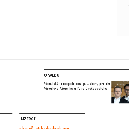
O WEBU
MotejlekSkocdopole.com je webový projekt
Miroslava Motejlka a Petra Skočdopoleho
INZERCE
reklama@motejlekskocdopole.com