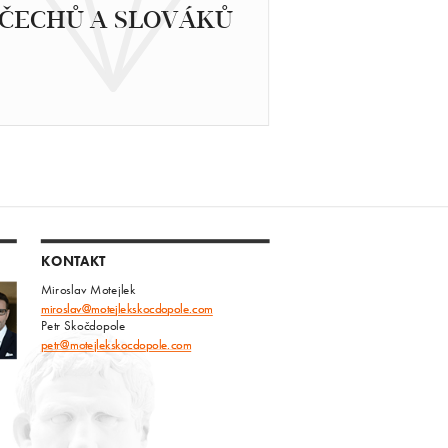
ČECHŮ A SLOVÁKŮ
KONTAKT
Miroslav Motejlek
miroslav@motejlekskocdopole.com
Petr Skočdopole
petr@motejlekskocdopole.com