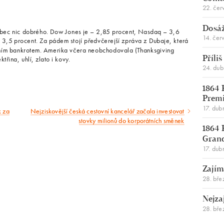
22. čer
Dosáž
ůbec nic dobrého. Dow Jones je – 2,85 procent, Nasdaq – 3,6
14. čer
 3,5 procent. Za pádem stojí předvčerejší zpráva z Dubaje, která
tním bankrotem. Amerika včera neobchodovala (Thanksgiving
třina, uhlí, zlato i kovy.
Příli
24. du
1864 
Premi
17. dub
k za
Nejziskovější česká cestovní kancelář začala investovat
Následující
stovky milionů do korporátních směnek
1864 
článek
Gran
17. dub
Zajím
28. bře
Nejza
28. bře