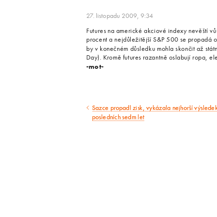
27. listopadu 2009, 9:34
Futures na americké akciové indexy nevěští v
procent a nejdůležitější S&P 500 se propadá o
by v konečném důsledku mohla skončit až stá
Day). Kromě futures razantně oslabují ropa, elek
-mot-
Sazce propadl zisk, vykázala nejhorší výslede
Předcházející
posledních sedm let
článek