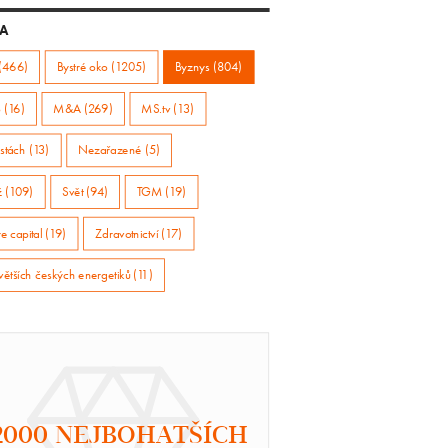
A
(466)
Bystré oko (1205)
Byznys (804)
 (16)
M&A (269)
MS.tv (13)
stách (13)
Nezařazené (5)
ž (109)
Svět (94)
TGM (19)
e capital (19)
Zdravotnictví (17)
větších českých energetiků (11)
2000 NEJBOHATŠÍCH