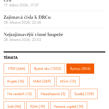
Cru
17. dubna 2026, 17:37
Zajímavá čísla k DRCu
28. března 2026, 22:26
Nejzajímavější vinné loupeže
28. března 2026, 22:02
TÉMATA
1700 (466)
Bystré oko (1205)
Byznys (804)
Krypto (16)
M&A (269)
MS.tv (13)
Na cestách (13)
Nezařazené (5)
Soutěž (109)
Svět (94)
TGM (19)
Venture capital (19)