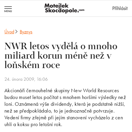
MotejlekSkocd
Přihlásit
Úvod
Byznys
NWR letos vydělá o mnoho
miliard korun méně než v
loňském roce
24. února 2009, 16:06
Akcionáři černouhelné skupiny New World Resources
budou muset letos počítat s mnohem horšími výsledky než
loni. Oznámená výše dividendy, která je podstatně nižší,
než se předpokládalo, to je jednoznačně potvrzuje.
Vedení firmy zřejmě při jejím stanovení vycházelo z cen
uhlí a koksu pro letošní rok.