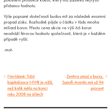
přidanou hodnotu.
Výše popsané skutečnosti budou mít za následek enormní
propad zisku. Rozhodně půjde o částku v řádu mnoha
miliard korun. Přesto cena akcie ve výši 66 korun
neodráží férovou hodnotu společnosti, která je v každém
případě vyšší.
-mot-
Nevídané: Tržní
Zentiva zmizí z burzy,
Předcházející
Následující
kapitalizace NWR je nižší,
Sanofi-Aventis má už 94
článek
článek
než kolik měla na konci
procent
roku 2008 na účtech