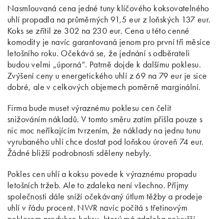
Nasmlouvaná cena jedné tuny klíčového koksovatelného
uhlí propadla na průměrných 91,5 eur z loňských 137 eur.
Koks se zřítil ze 302 na 230 eur. Cena u této cenné
komodity je navíc garantovaná jenom pro první tři měsíce
letošního roku. Očekává se, že jednání s odběrateli
budou velmi „úporná“. Patrně dojde k dalšímu poklesu.
Zvýšení ceny u energetického uhlí z 69 na 79 eur je sice
dobré, ale v celkových objemech poměrně marginální.
Firma bude muset výraznému poklesu cen čelit
snižováním nákladů. V tomto směru zatím přišla pouze s
nic moc neříkajícím tvrzením, že náklady na jednu tunu
vyrubaného uhlí chce dostat pod loňskou úroveň 74 eur.
Žádné bližší podrobnosti sděleny nebyly.
Pokles cen uhlí a koksu povede k výraznému propadu
letošních tržeb. Ale to zdaleka není všechno. Příjmy
společnosti dále sníží očekávaný útlum těžby a prodeje
uhlí v řádu procent. NWR navíc počítá s třetinovým
poklesem produkce koksu, který má zdaleka nejvyšší