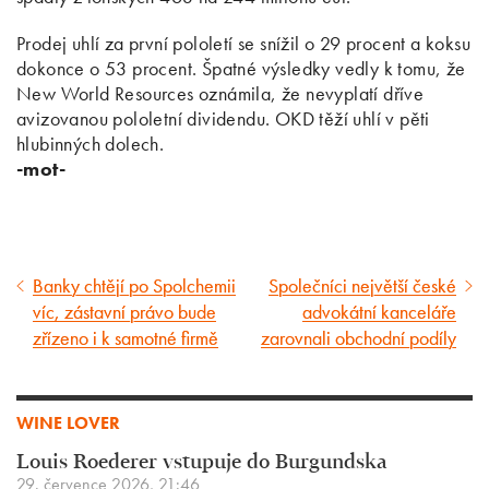
Prodej uhlí za první pololetí se snížil o 29 procent a koksu
dokonce o 53 procent. Špatné výsledky vedly k tomu, že
New World Resources oznámila, že nevyplatí dříve
avizovanou pololetní dividendu. OKD těží uhlí v pěti
hlubinných dolech.
-mot-
Banky chtějí po Spolchemii
Společníci největší české
Předcházející
Následující
víc, zástavní právo bude
advokátní kanceláře
článek
článek
zřízeno i k samotné firmě
zarovnali obchodní podíly
WINE LOVER
Louis Roederer vstupuje do Burgundska
29. července 2026, 21:46