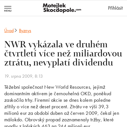
MotejlekSkocd
Přihlásit
Úvod
Byznys
NWR vykázala ve druhém
čtvrtletí více než miliardovou
ztrátu, nevyplatí dividendu
19. srpna 2009, 8:13
Těžební společnost New World Resources, jejímž
dominantním aktivem je černouhelná OKD, poněkud
zaskočila trhy. Firemní akcie se dnes kolem poledne
zřítily o více než deset procent. Ztrátu ve výši 39,3
milionů eur za období duben až červen 2009, čekal jen
málokdo. Obrovský propad zaznamenaly tržby, které
spadly z loňských 463 na 244 milionů eur.