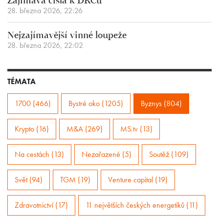
Zajímavá čísla k DRCu
28. března 2026, 22:26
Nejzajímavější vinné loupeže
28. března 2026, 22:02
TÉMATA
1700 (466)
Bystré oko (1205)
Byznys (804)
Krypto (16)
M&A (269)
MS.tv (13)
Na cestách (13)
Nezařazené (5)
Soutěž (109)
Svět (94)
TGM (19)
Venture capital (19)
Zdravotnictví (17)
11 největších českých energetiků (11)