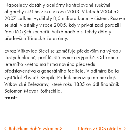
Naposledy dosáhly ocelárny kontrolované ruskými
oligarchy nižšího zisku v roce 2003. V letech 2004 až
2007 celkem vydělaly 8,5 miliard korun v čistém. Rusové
se stali vlastníky v roce 2005, kdy v privatizaci porazili
řadu těžkých soupeřů. Velké naděje si tehdy dělaly
především Třinecké železárny.
Evraz Vítkovice Steel se zaměřuje především na výrobu
tlustých plechů, profilů, štětovnic a výpalků. Od konce
letešního května má firma nového předsedu
představenstva a generálního ředitele. Vladimíra Baila
vystřídal Zbyněk Kvapík. Podnik navazuje na někdejší
Vítkovické železárny, které roku 1835 ovládl finančník
Salomon Mayer Rothschild.
-mot-
Řebíčkem dobře vykrmený
Nečas z ODS přišel v
Předcházející
Následující