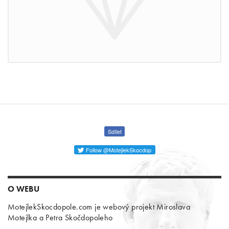
Sdílet
Follow @MotejlekSkocdop
O WEBU
MotejlekSkocdopole.com je webový projekt Miroslava
Motejlka a Petra Skočdopoleho