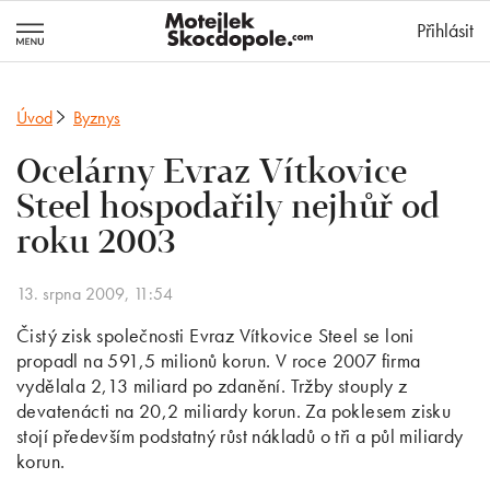
MotejlekSkocd
Přihlásit
Úvod
Byznys
Ocelárny Evraz Vítkovice
Steel hospodařily nejhůř od
roku 2003
13. srpna 2009, 11:54
Čistý zisk společnosti Evraz Vítkovice Steel se loni
propadl na 591,5 milionů korun. V roce 2007 firma
vydělala 2,13 miliard po zdanění. Tržby stouply z
devatenácti na 20,2 miliardy korun. Za poklesem zisku
stojí především podstatný růst nákladů o tři a půl miliardy
korun.