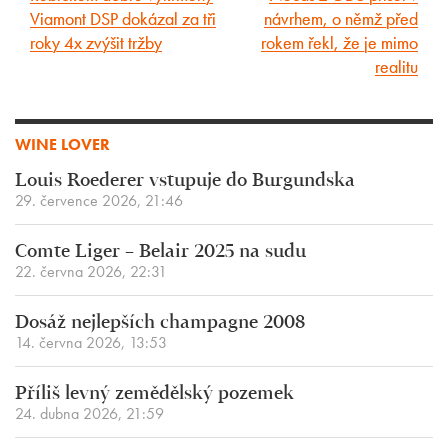
Viamont DSP dokázal za tři
návrhem, o němž před
článek
článek
roky 4x zvýšit tržby
rokem řekl, že je mimo
realitu
WINE LOVER
Louis Roederer vstupuje do Burgundska
29. července 2026, 21:46
Comte Liger – Belair 2025 na sudu
22. června 2026, 22:31
Dosáž nejlepších champagne 2008
14. června 2026, 13:53
Příliš levný zemědělský pozemek
24. dubna 2026, 21:59