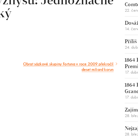
yznysu: Jednoznačně
Comte
22. čer
ký
Dosáž
14. čer
Příli
24. du
1864 
Obrat sázkové skupiny Fortuna v roce 2009 překročil
Následující
Premi
deset miliard korun
17. dub
článek
1864 
Gran
17. dub
Zajím
28. bře
Nejza
28. bře