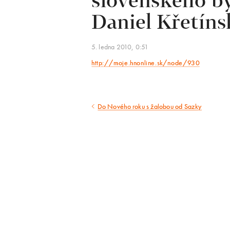
slovenského b
Daniel Křetíns
5. ledna 2010, 0:51
http://moje.hnonline.sk/node/930
Do Nového roku s žalobou od Sazky
Předcházející
článek