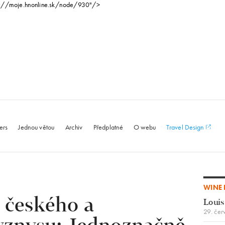
p://moje.hnonline.sk/node/930"/>
le.com
ers
Jednou větou
Archiv
Předplatné
O webu
Travel Design
WINE 
 českého a
Louis
29. čer