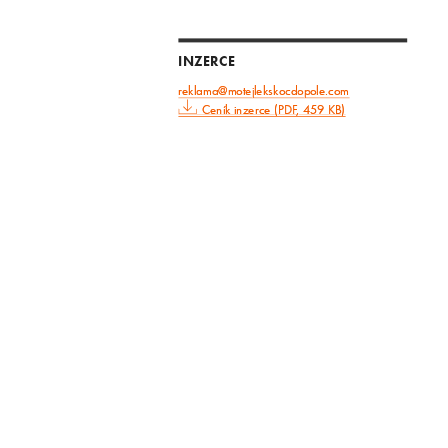
INZERCE
reklama@motejlekskocdopole.com
Ceník inzerce (PDF, 459 KB)