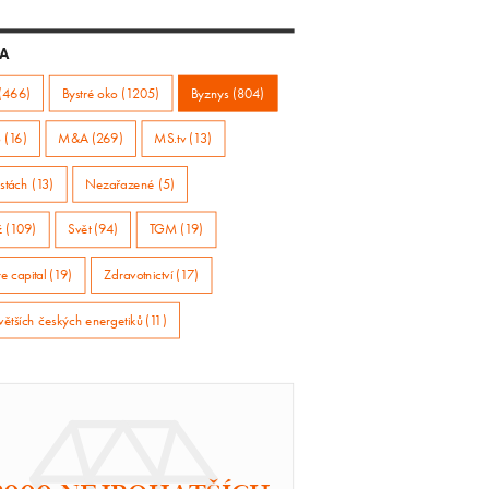
A
(466)
Bystré oko (1205)
Byznys (804)
 (16)
M&A (269)
MS.tv (13)
stách (13)
Nezařazené (5)
ž (109)
Svět (94)
TGM (19)
e capital (19)
Zdravotnictví (17)
větších českých energetiků (11)