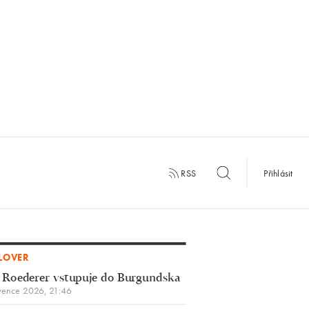
RSS
Přihlásit
LOVER
 Roederer vstupuje do Burgundska
vence 2026, 21:46