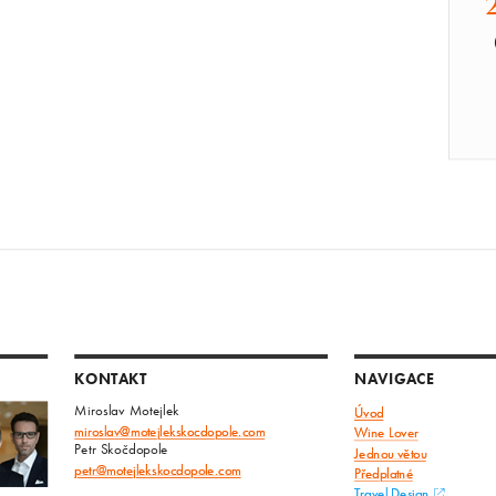
KONTAKT
NAVIGACE
Miroslav Motejlek
Úvod
miroslav@motejlekskocdopole.com
Wine Lover
Petr Skočdopole
Jednou větou
petr@motejlekskocdopole.com
Předplatné
Travel Design