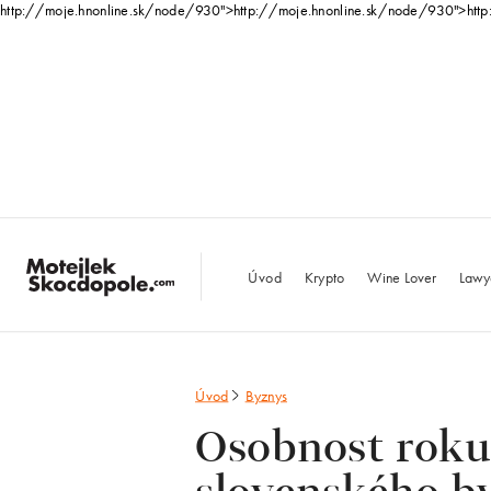
http://moje.hnonline.sk/node/930">
http://moje.hnonline.sk/node/930">
htt
MotejlekSkocdopo
Úvod
Krypto
Wine Lover
Lawy
Úvod
Byznys
Osobnost roku