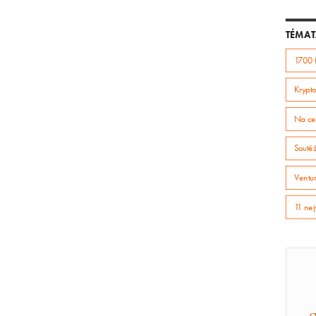
TÉMAT
1700 
Krypto
Na ce
Soutě
Ventur
11 nej