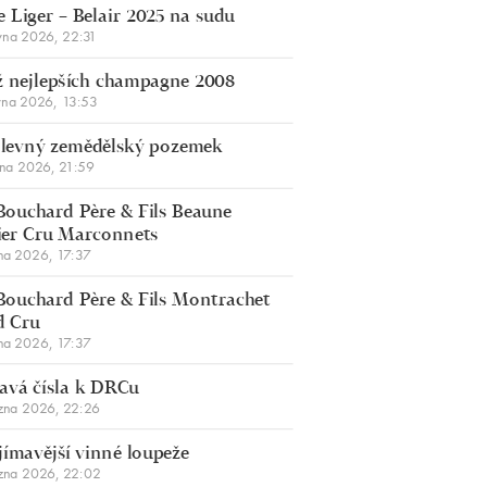
 Liger – Belair 2025 na sudu
vna 2026, 22:31
 nejlepších champagne 2008
vna 2026, 13:53
š levný zemědělský pozemek
bna 2026, 21:59
Bouchard Père & Fils Beaune
er Cru Marconnets
na 2026, 17:37
Bouchard Père & Fils Montrachet
d Cru
na 2026, 17:37
avá čísla k DRCu
zna 2026, 22:26
jímavější vinné loupeže
zna 2026, 22:02