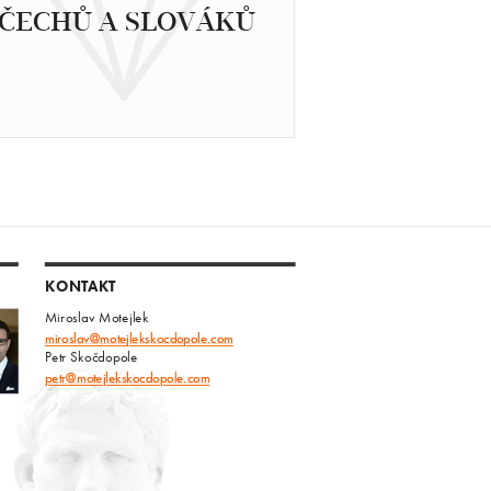
ČECHŮ A SLOVÁKŮ
KONTAKT
Miroslav Motejlek
miroslav@motejlekskocdopole.com
Petr Skočdopole
petr@motejlekskocdopole.com