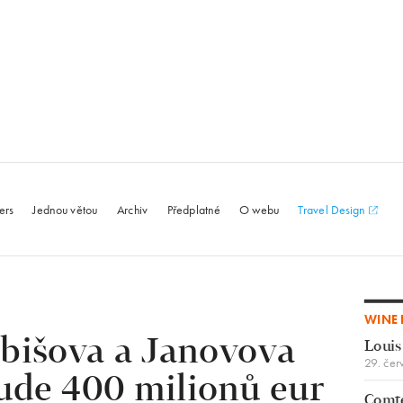
le.com
ers
Jednou větou
Archiv
Předplatné
O webu
Travel Design
WINE 
abišova a Janovova
Louis
29. čer
bude 400 milionů eur
Comte