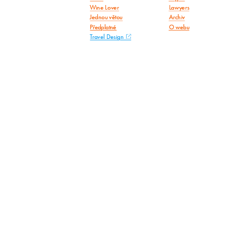
Wine Lover
Lawyers
Jednou větou
Archiv
Předplatné
O webu
Travel Design