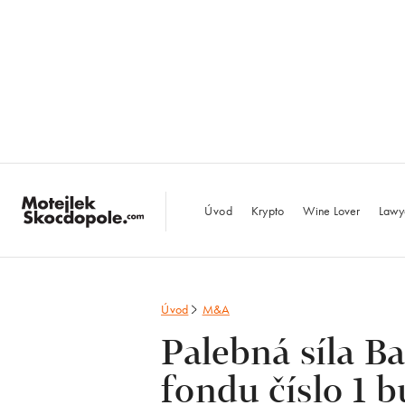
MotejlekSkocdopo
Úvod
Krypto
Wine Lover
Lawy
Úvod
M&A
Palebná síla B
fondu číslo 1 