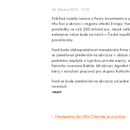
26. března 2013, 15:01
Odchod Jozefa Janova z Penty Investments a j
trhu fúzí a akvizic v regionu střední Evropy. Fo
prostředky ve výši 200 milionů eur, stejně velk
enterprise value bude na trzích v České republi
prověřovány.
Fond bude obhospodařovat manažerská firma se
se zaměřovat především na akvizice v oblasti s
podstatou nepůjde o typickou private equity, 
hlavního investora Babiše šéf akvizic Agrofe
který v minulosti pracoval pro skupinu Rothschi
Fond se bude zaměřovat na akvizice od jedné mi
investorů.
-mot-
Nenápadný růst Jiřího Charváta se zrychluje
Předcházející
článek