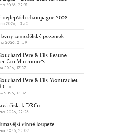
vna 2026, 22:31
 nejlepších champagne 2008
vna 2026, 13:53
š levný zemědělský pozemek
bna 2026, 21:59
Bouchard Père & Fils Beaune
er Cru Marconnets
na 2026, 17:37
Bouchard Père & Fils Montrachet
d Cru
na 2026, 17:37
avá čísla k DRCu
zna 2026, 22:26
jímavější vinné loupeže
zna 2026, 22:02