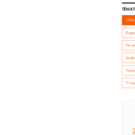
TÉMAT
1700 
Krypto
Na ce
Soutě
Ventur
11 nej