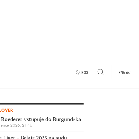
RSS
Přihlásit
LOVER
 Roederer vstupuje do Burgundska
vence 2026, 21:46
 Liger – Belair 2025 na sudu