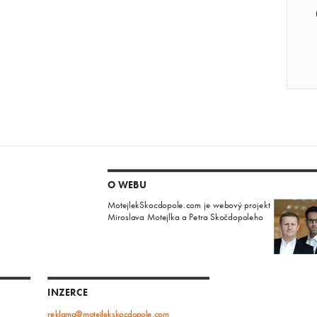
O WEBU
MotejlekSkocdopole.com je webový projekt
Miroslava Motejlka a Petra Skočdopoleho
INZERCE
reklama@motejlekskocdopole.com