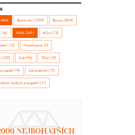
A
(466)
Bystré oko (1205)
Byznys (804)
 (16)
M&A (269)
MS.tv (13)
stách (13)
Nezařazené (5)
ž (109)
Svět (94)
TGM (19)
e capital (19)
Zdravotnictví (17)
větších českých energetiků (11)
2000 NEJBOHATŠÍCH