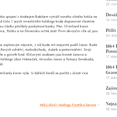
22. čer
Dosáž
eho spojení s Andrejem Babišem vytváří nového silného hráče na
14. čer
nd číslo 1 jejich investičního holdingu bude disponovat vlastními
ou částku přislíbily poskytnout banky. Přes 10 miliard korun
ce, Polsku a na Slovensku určitě znát. První akviziční cíle už jsou
Příli
24. du
 zajímavým názvem, v níž bude mít majoritní podíl Janov. Bude
1864 
íťových odvětví, maloobchodu, služeb a potravinářství. Svojí
Premi
ale o growth fund. Klíčovými osobami jsou kromě Janova a
17. dub
rt Holdingu Libor Němeček, Miroslav Janov a Tomasz Swieboda,
ld.
1864 
liardy korun výše. U dalších fondů se počítá s účastí více
Gran
17. dub
Zajím
28. bře
Nejza
Velký úklid v holdingu Františka Savova
Následující
28. bře
článek