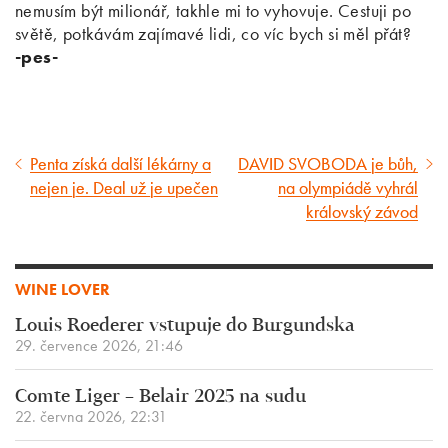
nemusím být milionář, takhle mi to vyhovuje. Cestuji po
světě, potkávám zajímavé lidi, co víc bych si měl přát?
-pes-
Penta získá další lékárny a
DAVID SVOBODA je bůh,
Předcházející
Následující
nejen je. Deal už je upečen
na olympiádě vyhrál
článek
článek
královský závod
WINE LOVER
Louis Roederer vstupuje do Burgundska
29. července 2026, 21:46
Comte Liger – Belair 2025 na sudu
22. června 2026, 22:31