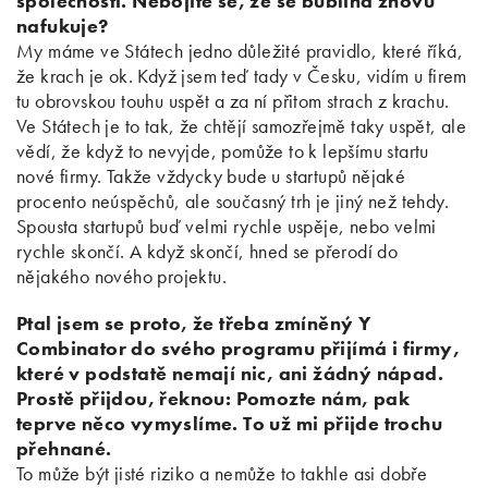
společností. Nebojíte se, že se bublina znovu
nafukuje?
My máme ve Státech jedno důležité pravidlo, které říká,
že krach je ok. Když jsem teď tady v Česku, vidím u firem
tu obrovskou touhu uspět a za ní přitom strach z krachu.
Ve Státech je to tak, že chtějí samozřejmě taky uspět, ale
vědí, že když to nevyjde, pomůže to k lepšímu startu
nové firmy. Takže vždycky bude u startupů nějaké
procento neúspěchů, ale současný trh je jiný než tehdy.
Spousta startupů buď velmi rychle uspěje, nebo velmi
rychle skončí. A když skončí, hned se přerodí do
nějakého nového projektu.
Ptal jsem se proto, že třeba zmíněný Y
Combinator do svého programu přijímá i firmy,
které v podstatě nemají nic, ani žádný nápad.
Prostě přijdou, řeknou: Pomozte nám, pak
teprve něco vymyslíme. To už mi přijde trochu
přehnané.
To může být jisté riziko a nemůže to takhle asi dobře