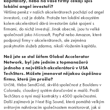
kapitalisty, nebo na vaše firmy čekají spíš
lokální angel investoři?
Většina peněz v našich akcelerátorech pochází od angel
investorů, což je dobře. Protože ten lokální ekosystém
kolem akcelerátorů dává investorům úzké spojení s
firmami, do nichž investují. Jinak obecně, jsou tu velké
společnosti jako Microsoft, PayPal nebo Amazon, které
podporují firmy v akcelerátorech, ale zejména
poskytnutím služeb zdarma, nikoli vložením kapitálu.
Než jste se stal šéfem Global Accelerator
Network, byl jste jedním z topmanažerů
jednoho z největších akcelerátorů v USA
TechStars. Můžete jmenovat nějakou úspěšnou
firmu, která jím prošla?
Určitě, třeba SendGrid, skvělá společnost z Boulderu v
Coloradu, cloudový systém doručování e-mailů. Prošli
TechStars a nyní mají kontrakty s 4500 společnostmi.
Další zajímavá je Next Big Sound, která pomáhá velkým
světovým nahrávacím společnostem monitorovat, jak si