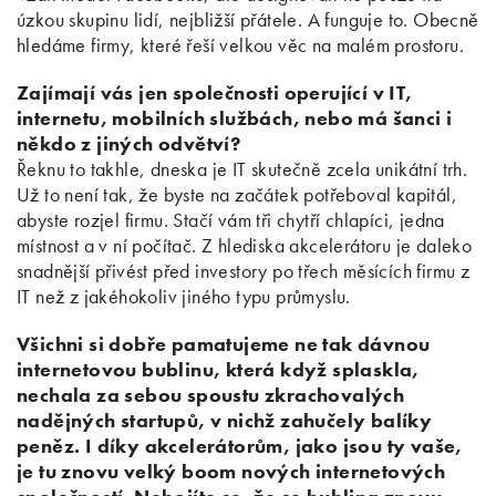
úzkou skupinu lidí, nejbližší přátele. A funguje to. Obecně
hledáme firmy, které řeší velkou věc na malém prostoru.
Zajímají vás jen společnosti operující v IT,
internetu, mobilních službách, nebo má šanci i
někdo z jiných odvětví?
Řeknu to takhle, dneska je IT skutečně zcela unikátní trh.
Už to není tak, že byste na začátek potřeboval kapitál,
abyste rozjel firmu. Stačí vám tři chytří chlapíci, jedna
místnost a v ní počítač. Z hlediska akcelerátoru je daleko
snadnější přivést před investory po třech měsících firmu z
IT než z jakéhokoliv jiného typu průmyslu.
Všichni si dobře pamatujeme ne tak dávnou
internetovou bublinu, která když splaskla,
nechala za sebou spoustu zkrachovalých
nadějných startupů, v nichž zahučely balíky
peněz. I díky akcelerátorům, jako jsou ty vaše,
je tu znovu velký boom nových internetových