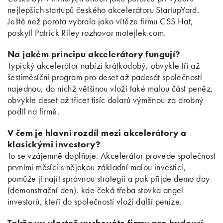
nejlepších startupů českého akcelerátoru StartupYard.
Ještě než porota vybrala jako vítěze firmu CSS Hat,
poskytl Patrick Riley rozhovor motejlek.com.
Na jakém principu akcelerátory fungují?
Typický akcelerátor nabízí krátkodobý, obvykle tří až
šestiměsíční program pro deset až padesát společností
najednou, do nichž většinou vloží také malou část peněz,
obvykle deset až třicet tisíc dolarů výměnou za drobný
podíl na firmě.
V čem je hlavní rozdíl mezi akcelerátory a
klasickými investory?
To se vzájemně doplňuje. Akcelerátor provede společnost
prvními měsíci s nějakou základní malou investicí,
pomůže jí najít správnou strategii a pak přijde demo day
(demonstrační den), kde čeká třeba stovka angel
investorů, kteří do společností vloží další peníze.
Takže vy vlastně vychováte firmu pro budoucí