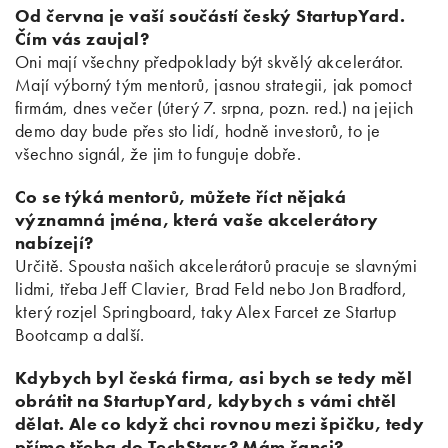
Od června je vaší součástí český StartupYard.
Čím vás zaujal?
Oni mají všechny předpoklady být skvělý akcelerátor.
Mají výborný tým mentorů, jasnou strategii, jak pomoct
firmám, dnes večer (úterý 7. srpna, pozn. red.) na jejich
demo day bude přes sto lidí, hodně investorů, to je
všechno signál, že jim to funguje dobře.
Co se týká mentorů, můžete říct nějaká
významná jména, která vaše akcelerátory
nabízejí?
Určitě. Spousta našich akcelerátorů pracuje se slavnými
lidmi, třeba Jeff Clavier, Brad Feld nebo Jon Bradford,
který rozjel Springboard, taky Alex Farcet ze Startup
Bootcamp a další.
Kdybych byl česká firma, asi bych se tedy měl
obrátit na StartupYard, kdybych s vámi chtěl
dělat. Ale co když chci rovnou mezi špičku, tedy
přímo třeba do TechStars? Mám šanci?