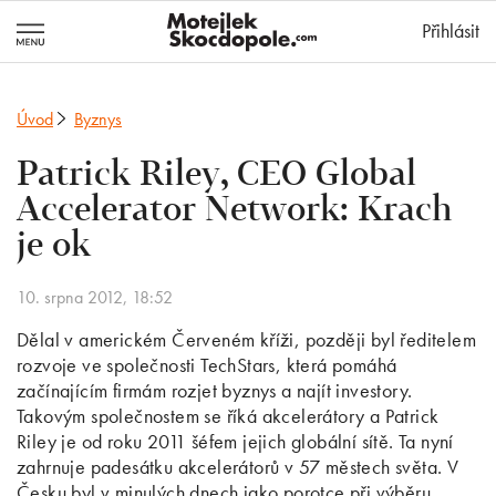
MotejlekSkocd
Přihlásit
Úvod
Byznys
Patrick Riley, CEO Global
Accelerator Network: Krach
je ok
10. srpna 2012, 18:52
Dělal v americkém Červeném kříži, později byl ředitelem
rozvoje ve společnosti TechStars, která pomáhá
začínajícím firmám rozjet byznys a najít investory.
Takovým společnostem se říká akcelerátory a Patrick
Riley je od roku 2011 šéfem jejich globální sítě. Ta nyní
zahrnuje padesátku akcelerátorů v 57 městech světa. V
Česku byl v minulých dnech jako porotce při výběru