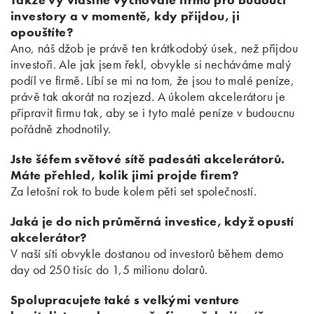
investory a v momentě, kdy přijdou, ji
opouštíte?
Ano, náš džob je právě ten krátkodobý úsek, než přijdou
investoři. Ale jak jsem řekl, obvykle si necháváme malý
podíl ve firmě. Líbí se mi na tom, že jsou to malé peníze,
právě tak akorát na rozjezd. A úkolem akcelerátoru je
připravit firmu tak, aby se i tyto malé peníze v budoucnu
pořádně zhodnotily.
Jste šéfem světové sítě padesáti akcelerátorů.
Máte přehled, kolik jimi projde firem?
Za letošní rok to bude kolem pěti set společností.
Jaká je do nich průměrná investice, když opustí
akcelerátor?
V naší síti obvykle dostanou od investorů během demo
day od 250 tisíc do 1,5 milionu dolarů.
Spolupracujete také s velkými venture