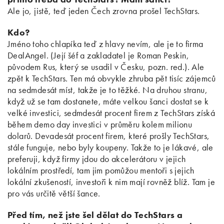
Ale jo, jistě, teď jeden Čech zrovna prošel TechStars.
Kdo?
Jméno toho chlapíka teď z hlavy nevím, ale je to firma
DealAngel. (Její šéf a zakladatel je Roman Peskin,
původem Rus, který se usadil v Česku, pozn. red.). Ale
zpět k TechStars. Ten má obvykle zhruba pět tisíc zájemců
na sedmdesát míst, takže je to těžké. Na druhou stranu,
když už se tam dostanete, máte velkou šanci dostat se k
velké investici, sedmdesát procent firem z TechStars získá
během demo day investici v průměru kolem milionu
dolarů. Devadesát procent firem, které prošly TechStars,
stále funguje, nebo byly koupeny. Takže to je lákavé, ale
preferuji, když firmy jdou do akcelerátoru v jejich
lokálním prostředí, tam jim pomůžou mentoři s jejich
lokální zkušeností, investoři k nim mají rovněž blíž. Tam je
pro vás určitě větší šance.
Před tím, než jste šel dělat do TechStars a