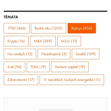
TÉMATA
1700 (466)
Bystré oko (1205)
Byznys (804)
Krypto (16)
M&A (269)
MS.tv (13)
Na cestách (13)
Nezařazené (5)
Soutěž (109)
Svět (94)
TGM (19)
Venture capital (19)
Zdravotnictví (17)
11 největších českých energetiků (11)