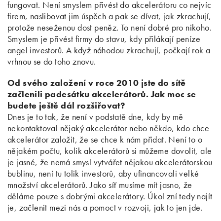
fungovat. Není smyslem přivést do akcelerátoru co nejvíc
firem, naslibovat jim úspěch a pak se dívat, jak zkrachují,
protože neseženou dost peněz. To není dobré pro nikoho.
Smyslem je přivést firmy do stavu, kdy přilákají peníze
angel investorů. A když náhodou zkrachují, počkají rok a
vrhnou se do toho znovu.
Od svého založení v roce 2010 jste do sítě
začlenili padesátku akcelerátorů. Jak moc se
budete ještě dál rozšiřovat?
Dnes je to tak, že není v podstatě dne, kdy by mě
nekontaktoval nějaký akcelerátor nebo někdo, kdo chce
akcelerátor založit, že se chce k nám přidat. Není to o
nějakém počtu, kolik akcelerátorů si můžeme dovolit, ale
je jasné, že nemá smysl vytvářet nějakou akcelerátorskou
bublinu, není tu tolik investorů, aby ufinancovali velké
množství akcelerátorů. Jako síť musíme mít jasno, že
děláme pouze s dobrými akcelerátory. Úkol zní tedy najít
je, začlenit mezi nás a pomoct v rozvoji, jak to jen jde.