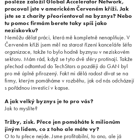
posléze založil Global Accelerator Network,
pracoval jste v americkém Červeném kříži. Jak
jste se z charity přeorientoval na byznys? Nebo
tu pomoc firmám berete taky spíš jako
neziskovku?
Nemůžu dělat práci, která mě kompletně nenaplňuje. V
Červeném kříži jsem měl na starost řízení kanceláře šéfa
organizace, takže to bylo hodně byznysu v neziskovém
sektoru. Mám rád, když se tyto dvě sféry protínají. Takže
přechod odtamtud do TechStars a později do GAN byl
pro mě úplně přirozený. Fakt mi dělá radost dívat se na
firmy, kterým pomáháme v rozběhu, jak od nás odcházejí
s pořádnou investicí v kapse.
A jak velký byznys je to pro vás?
Jak to myslíte?
Tržby, zisk. Přece jen pomáháte k milionům
jiným lidem, co z toho ale máte vy?
O to tu přece nejde. Jsme profitabilní, to ano, ale já