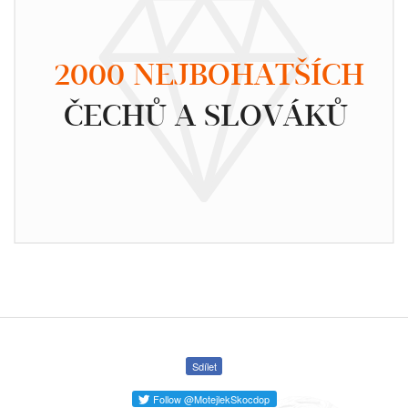
2000 NEJBOHATŠÍCH
ČECHŮ A SLOVÁKŮ
Sdílet
Follow @MotejlekSkocdop