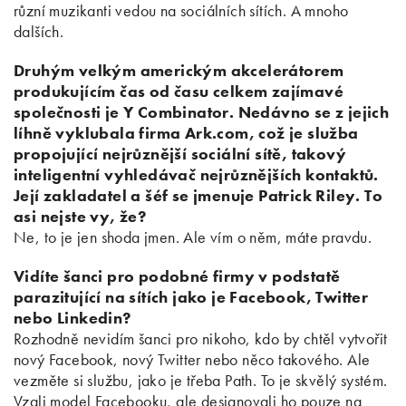
různí muzikanti vedou na sociálních sítích. A mnoho
dalších.
Druhým velkým americkým akcelerátorem
produkujícím čas od času celkem zajímavé
společnosti je Y Combinator. Nedávno se z jejich
líhně vyklubala firma Ark.com, což je služba
propojující nejrůznější sociální sítě, takový
inteligentní vyhledávač nejrůznějších kontaktů.
Její zakladatel a šéf se jmenuje Patrick Riley. To
asi nejste vy, že?
Ne, to je jen shoda jmen. Ale vím o něm, máte pravdu.
Vidíte šanci pro podobné firmy v podstatě
parazitující na sítích jako je Facebook, Twitter
nebo Linkedin?
Rozhodně nevidím šanci pro nikoho, kdo by chtěl vytvořit
nový Facebook, nový Twitter nebo něco takového. Ale
vezměte si službu, jako je třeba Path. To je skvělý systém.
Vzali model Facebooku, ale designovali ho pouze na