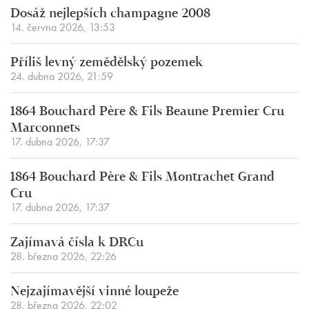
Dosáž nejlepších champagne 2008
14. června 2026, 13:53
Příliš levný zemědělský pozemek
24. dubna 2026, 21:59
1864 Bouchard Père & Fils Beaune Premier Cru
Marconnets
17. dubna 2026, 17:37
1864 Bouchard Père & Fils Montrachet Grand
Cru
17. dubna 2026, 17:37
Zajímavá čísla k DRCu
28. března 2026, 22:26
Nejzajímavější vinné loupeže
28. března 2026, 22:02