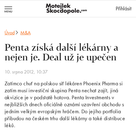
MotejlekSkocd
Přihlásit
Úvod
M&A
Penta získá další lékárny a
nejen je. Deal už je upečen
10. srpna 2012, 10:37
Zatímco chuť na polskou síť lékáren Phoenix Pharma si
zatím musí investiční skupina Penta nechat zajít, jiná
akvizice je v podstatě hotova. Penta Investments v
nejbližších dnech oficiálně oznámí uzavření obchodu s
jedním velkým evropským hráčem. Do jejího portfolia
přibudou na českém trhu další lékárny a také distribuce
léků.