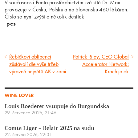
V současnosti Penta prostřednictvím své sítě Dr. Max
provozuje v Česku, Polsku a na Slovensku 460 lékáren.
Číslo se nyní zvýší o několik desítek.
-pes-
Řebíčkovi oblíbenci
Patrick Riley, CEO Global
Předcházející
Následující
zůstávají dle výše tržeb
Accelerator Network:
článek
článek
výrazně největší AK v zemi
Krach je ok
WINE LOVER
Louis Roederer vstupuje do Burgundska
29. července 2026, 21:46
Comte Liger – Belair 2025 na sudu
22. června 2026, 22:31