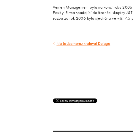
Venten Management byla na konci roku 2006 
Equity. Firma spadající do finanční skupiny J&
sazba za rok 2006 byla sjednána ve výši 7,5 
Na Lauberhornu kraloval Defago
Předcházející
článek