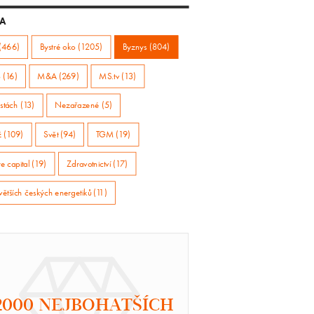
A
(466)
Bystré oko (1205)
Byznys (804)
 (16)
M&A (269)
MS.tv (13)
stách (13)
Nezařazené (5)
ž (109)
Svět (94)
TGM (19)
e capital (19)
Zdravotnictví (17)
větších českých energetiků (11)
2000 NEJBOHATŠÍCH