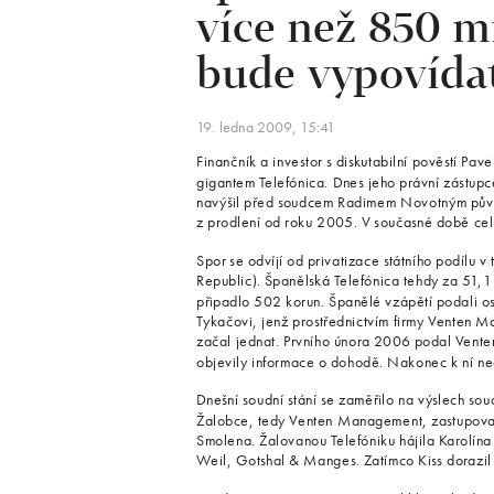
více než 850 m
bude vypovídat
19. ledna 2009, 15:41
Finančník a investor s diskutabilní pověstí Pa
gigantem Telefónica. Dnes jeho právní zástup
navýšil před soudcem Radimem Novotným půvo
z prodlení od roku 2005. V současné době celk
Spor se odvíjí od privatizace státního podílu
Republic). Španělská Telefónica tehdy za 51,1 
připadlo 502 korun. Španělé vzápětí podali o
Tykačovi, jenž prostřednictvím firmy Venten Ma
začal jednat. Prvního února 2006 podal Vente
objevily informace o dohodě. Nakonec k ní ne
Dnešní soudní stání se zaměřilo na výslech s
Žalobce, tedy Venten Management, zastupoval
Smolena. Žalovanou Telefóniku hájila Karolín
Weil, Gotshal & Manges. Zatímco Kiss dorazil