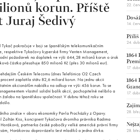
22. čer
ilionů korun. Příště
Dosáž
 Juraj Šedivý
14. čer
Příli
24. du
vel Tykač pokračuje v boji se španělským telekomunikačním
ce, respektive Tykačovy kyperské firmy Venten Management,
1864 
dní požadavek na doplatek ve výši 644,28 milionů korun o úrok
Premi
ová částka přesahuje 850 milionů Kč (přes 30 milionů eur).
17. dub
 v tehdejším Českém Telecomu (dnes Telefónica O2 Czech
procent zaplatila státu 82,6 miliard korun. Na jednu akcii
1864 
statním akcionářům nabídku na odkup ve výši 456 korun. To se
Gran
nagementem vlastnil solidní balík akcií, pochopitelně nelíbilo a
17. dub
n žalobu na španělskou společnost. V dubnu téhož roku se
došlo.
Zajím
28. bře
oudního znalce v oboru ekonomiky Pavla Procházky z Opavy.
 Zoltán Kiss, koncipient Tykačova dvorního právníka Radima
a Horáková, partnerka české pobočky velké americké právní firmy
Nejza
28. bře
 sám, Horákovou doprovázelo šest mladíků a jedna dívka.