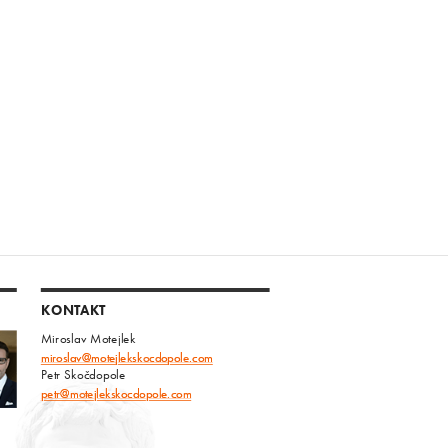
KONTAKT
Miroslav Motejlek
miroslav@motejlekskocdopole.com
Petr Skočdopole
petr@motejlekskocdopole.com