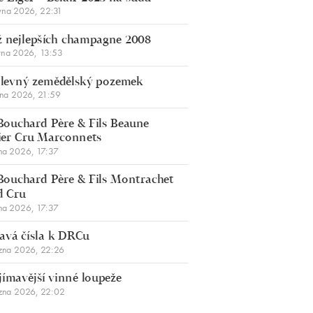
vna 2026, 22:31
 nejlepších champagne 2008
vna 2026, 13:53
š levný zemědělský pozemek
bna 2026, 21:59
Bouchard Père & Fils Beaune
er Cru Marconnets
na 2026, 17:37
Bouchard Père & Fils Montrachet
d Cru
na 2026, 17:37
avá čísla k DRCu
zna 2026, 22:26
jímavější vinné loupeže
zna 2026, 22:02