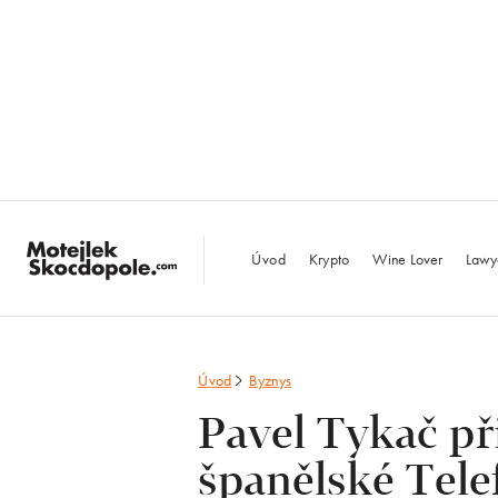
MotejlekSkocdopo
Úvod
Krypto
Wine Lover
Lawy
Úvod
Byznys
Pavel Tykač při
španělské Tele