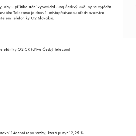
aby u příštího stání vypovídal Juraj Šedivý. Měl by se vyjádřit
l Českého Telecomu je dnes 1. místopředsedou představenstva
itelem Telefóniky O2 Slovakia.
Telefóniky O2 CR (dříve Český Telecom)
ní 14denní repo sazby, která je nyní 2,25 %