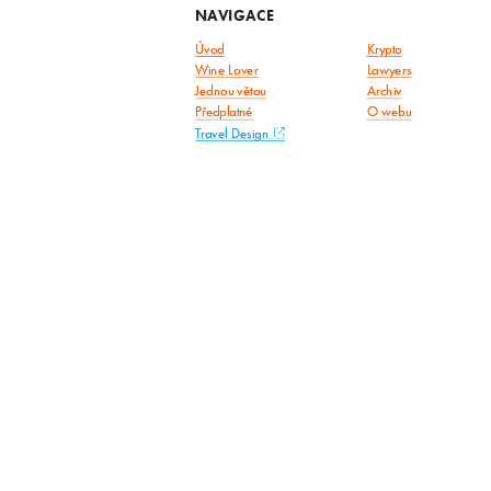
NAVIGACE
Úvod
Krypto
Wine Lover
Lawyers
Jednou větou
Archiv
Předplatné
O webu
Travel Design