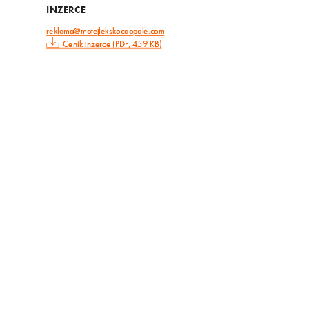
INZERCE
reklama@motejlekskocdopole.com
Ceník inzerce (PDF, 459 KB)