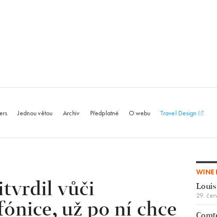
le.com
ers
Jednou větou
Archiv
Předplatné
O webu
Travel Design
WINE 
tvrdil vůči
Louis
29. čer
fónice, už po ní chce
Comte