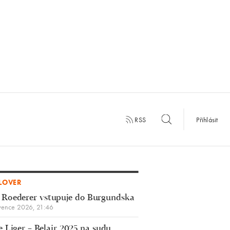
RSS
Přihlásit
LOVER
 Roederer vstupuje do Burgundska
vence 2026, 21:46
 Liger – Belair 2025 na sudu