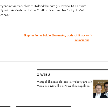
významným věřitelem v Holandsku zaregistrované J&T Private
T Tykačově Ventenu dlužila 2 miliardy korun plus úroky. Roční
procent.
Skupina Penta žaluje Slovensko, bude chtít stovky
Následující
milionů eur
článek
O WEBU
MotejlekSkocdopole.com je webový projekt
Miroslava Motejlka a Petra Skočdopoleho