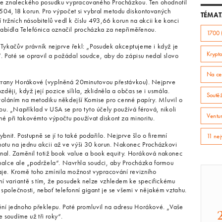
ze znaleckého posudku vypracovaného Procházkou. Ten ohodnotil
504,18 korun. Pro výpočet si vybral metodu diskontovaných
TÉMAT
tržních násobitelů vedl k číslu 493,66 korun na akcii ke konci
nabídla Telefónica označil procházka za nepřiměřenou.
1700 
ykačův právník nejprve řekl: „Posudek akceptujeme i když je
Krypto
. Poté se opravil a požádal soudce, aby do zápisu nedal slovo
Na ce
trany Horákové (vyplněná 20minutovou přestávkou). Nejprve
ěji, když její pozice sílila, zklidněla a občas se i usmála.
Soutě
oláním na metodiku někdejší Komise pro cenné papíry. Mluvil o
u. „Například v USA se pro tyto účely používá férová, nikoli
Ventur
žné při takovémto výpočtu používat diskont za minoritu.
it. Postupně se jí to také podařilo. Nejprve šlo o firemní
11 nej
dnotu na jednu akcii až ve výši 30 korun. Nakonec Procházkovi
znal. Zaměnil totiž book value a book equity. Horáková nakonec
nalce ale „podržela“. Navrhla soudci, aby Procházka formou
daje. Kromě toho zmínila možnost vypracování revizního
ní variantě s tím, že posudek nelze vzhledem ke specifickému
polečnosti, neboť telefonní gigant je se všemi v nějakém vztahu.
ění jednoho překlepu. Poté promluvil na adresu Horákové. „Vaše
 soudíme už tři roky“.