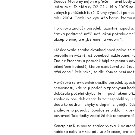
Soudce Novotný nejprve přečetl hlavní body 
jednu akcii Telefóniky O2 CR k 15.6 2005 na 
volných peněžních toků. Druhý výpočet pomocí 
roku 2004. Částku ve výši 456 korun, kterou 
Horáková znalcův posudek razantně napadla. T
částka podstatně nižší, než jakou požadujeme“
akceptujeme, ale „bereme na vědomí“.
Následovala zhruba dvouhodinová palba ze s
působila nervózně, až poněkud rozklepaně. Pozd
Znalec Procházka posudek hájil zejména s odv
přiměřené hodnotě, kterou označoval za férovo
tržní cena.“ Řekl také, že dle Komise není mo
Horáková se evidentně snažila posudek zpochybn
nemovitosti, kde se jí podařilo zpochybnit ho
dokázala početní chybu. Ten ji pod tlakem při
znalecký posudek označila za nespolehlivý. Z
dodatku odstranil chyby a doplnil chybějící ú
znaleckého posudku. Soudce se přiklonil k prv
postavení Telefóniky zadat žádné renomované s
Koncipient Kiss pouze znalce vyzval k odstran
nabídka nebyla v souladu se zákonem, proto se