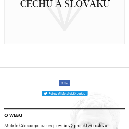
ČECHŮ A SLOVÁKŮ
Sdílet
Follow @MotejlekSkocdop
O WEBU
MotejlekSkocdopole.com je webový projekt Miroslava