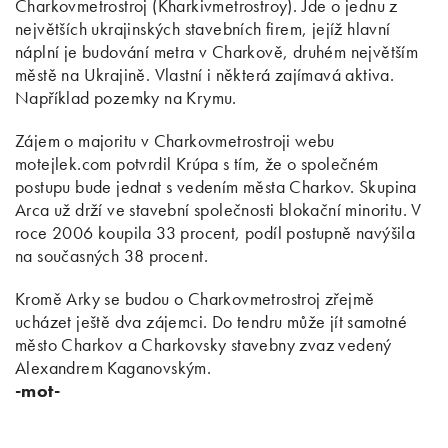
Charkovmetrostroj (Kharkivmetrostroy). Jde o jednu z
největších ukrajinských stavebních firem, jejíž hlavní
náplní je budování metra v Charkově, druhém největším
městě na Ukrajině. Vlastní i některá zajímavá aktiva.
Například pozemky na Krymu.
Zájem o majoritu v Charkovmetrostroji webu
motejlek.com potvrdil Krúpa s tím, že o společném
postupu bude jednat s vedením města Charkov. Skupina
Arca už drží ve stavební společnosti blokační minoritu. V
roce 2006 koupila 33 procent, podíl postupně navýšila
na současných 38 procent.
Kromě Arky se budou o Charkovmetrostroj zřejmě
ucházet ještě dva zájemci. Do tendru může jít samotné
město Charkov a Charkovsky stavebny zvaz vedený
Alexandrem Kaganovským.
-mot-