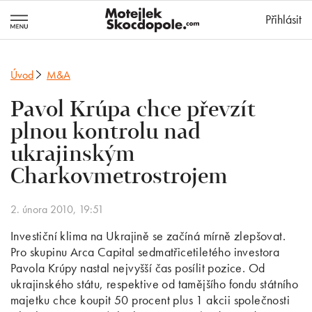
MotejlekSkocd
Přihlásit
Úvod
M&A
Pavol Krúpa chce převzít
plnou kontrolu nad
ukrajinským
Charkovmetrostrojem
2. února 2010, 19:51
Investiční klima na Ukrajině se začíná mírně zlepšovat.
Pro skupinu Arca Capital sedmatřicetiletého investora
Pavola Krúpy nastal nejvyšší čas posílit pozice. Od
ukrajinského státu, respektive od tamějšího fondu státního
majetku chce koupit 50 procent plus 1 akcii společnosti