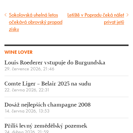
Sokolovská uhelná letos
Letiště v Popradu čeká nálet
Předcházející
Následující
očekává obrovský propad
privat jetů
článek
článek
zisku
WINE LOVER
Louis Roederer vstupuje do Burgundska
29. července 2026, 21:46
Comte Liger – Belair 2025 na sudu
22. června 2026, 22:31
Dosáž nejlepších champagne 2008
14. června 2026, 13:53
Příliš levný zemědělský pozemek
24. dubna 2026, 21:59