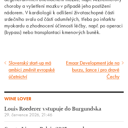
choroby a vyšetření mozku v případě jeho postižení
nádorem. V kardiologii k odlišení životaschopné části
srdečního svalu od částí odumřelých, třeba po infarktu
myokardu a zhodnocení účinnosti léčby, např. po operaci
(bypass) nebo transplantaci kmenových buněk.
Slovenský start-up má
Emaar Development jde na
Předcházející
Následující
ambici změnit evropské
burzu, šance i pro dravé
článek
článek
účetnictví
Čechy
WINE LOVER
Louis Roederer vstupuje do Burgundska
29. července 2026, 21:46