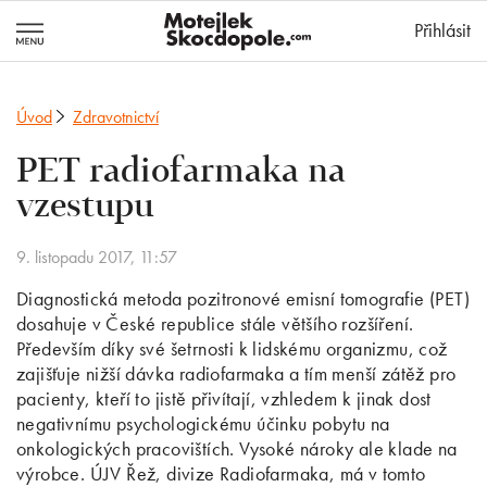
MotejlekSkocd
Přihlásit
Úvod
Zdravotnictví
PET radiofarmaka na
vzestupu
9. listopadu 2017, 11:57
Diagnostická metoda pozitronové emisní tomografie (PET)
dosahuje v České republice stále většího rozšíření.
Především díky své šetrnosti k lidskému organizmu, což
zajišťuje nižší dávka radiofarmaka a tím menší zátěž pro
pacienty, kteří to jistě přivítají, vzhledem k jinak dost
negativnímu psychologickému účinku pobytu na
onkologických pracovištích. Vysoké nároky ale klade na
výrobce. ÚJV Řež, divize Radiofarmaka, má v tomto