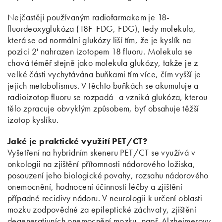
Nejčastěji používaným radiofarmakem je 18-
fluordeoxyglukóza (18F-FDG, FDG), tedy molekula,
která se od normální glukózy liší tím, že je kyslík na
pozici 2′ nahrazen izotopem 18 fluoru. Molekula se
chová téměř stejně jako molekula glukózy, takže je z
velké části vychytávána buňkami tím více, čím vyšší je
jejich metabolismus. V těchto buňkách se akumuluje a
radioizotop fluoru se rozpadá a vzniká glukóza, kterou
tělo zpracuje obvyklým způsobem, byť obsahuje těžší
izotop kyslíku.
Jaké je praktické využití PET/CT?
Vyšetření na hybridním skeneru PET/CT se využívá v
onkologii na zjištění přítomnosti nádorového ložiska,
posouzení jeho biologické povahy, rozsahu nádorového
onemocnění, hodnocení účinnosti léčby a zjištění
případné recidivy nádoru. V neurologii k určení oblasti
mozku zodpovědné za epileptické záchvaty, zjištění
degenerativních onemocnění mozku, např. Alzheimerovy