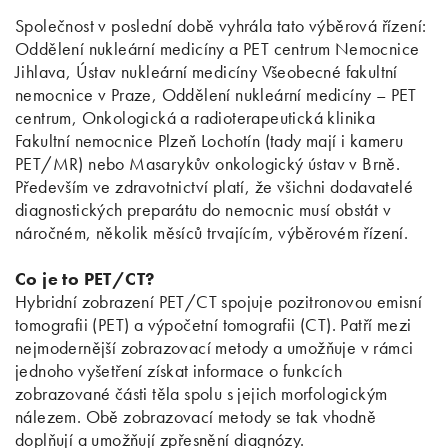
Společnost v poslední době vyhrála tato výběrová řízení:
Oddělení nukleární medicíny a PET centrum Nemocnice
Jihlava, Ústav nukleární medicíny Všeobecné fakultní
nemocnice v Praze, Oddělení nukleární medicíny – PET
centrum, Onkologická a radioterapeutická klinika
Fakultní nemocnice Plzeň Lochotín (tady mají i kameru
PET/MR) nebo Masarykův onkologický ústav v Brně.
Především ve zdravotnictví platí, že všichni dodavatelé
diagnostických preparátu do nemocnic musí obstát v
náročném, několik měsíců trvajícím, výběrovém řízení.
Co je to PET/CT?
Hybridní zobrazení PET/CT spojuje pozitronovou emisní
tomografii (PET) a výpočetní tomografii (CT). Patří mezi
nejmodernější zobrazovací metody a umožňuje v rámci
jednoho vyšetření získat informace o funkcích
zobrazované části těla spolu s jejich morfologickým
nálezem. Obě zobrazovací metody se tak vhodně
doplňují a umožňují zpřesnění diagnózy.