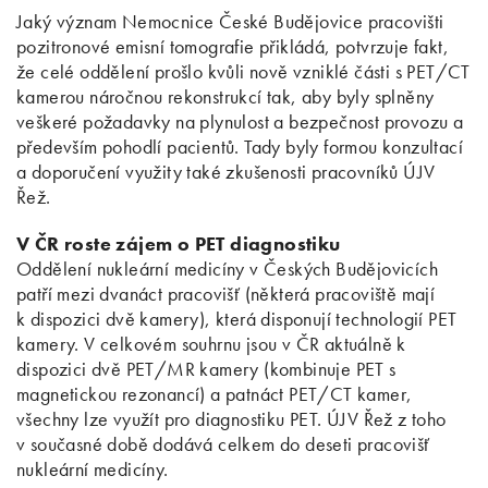
Jaký význam Nemocnice České Budějovice pracovišti
pozitronové emisní tomografie přikládá, potvrzuje fakt,
že celé oddělení prošlo kvůli nově vzniklé části s PET/CT
kamerou náročnou rekonstrukcí tak, aby byly splněny
veškeré požadavky na plynulost a bezpečnost provozu a
především pohodlí pacientů. Tady byly formou konzultací
a doporučení využity také zkušenosti pracovníků ÚJV
Řež.
V ČR roste zájem o PET diagnostiku
Oddělení nukleární medicíny v Českých Budějovicích
patří mezi dvanáct pracovišť (některá pracoviště mají
k dispozici dvě kamery), která disponují technologií PET
kamery. V celkovém souhrnu jsou v ČR aktuálně k
dispozici dvě PET/MR kamery (kombinuje PET s
magnetickou rezonancí) a patnáct PET/CT kamer,
všechny lze využít pro diagnostiku PET. ÚJV Řež z toho
v současné době dodává celkem do deseti pracovišť
nukleární medicíny.