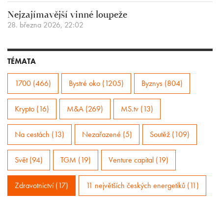
Nejzajímavější vinné loupeže
28. března 2026, 22:02
TÉMATA
1700 (466)
Bystré oko (1205)
Byznys (804)
Krypto (16)
M&A (269)
MS.tv (13)
Na cestách (13)
Nezařazené (5)
Soutěž (109)
Svět (94)
TGM (19)
Venture capital (19)
Zdravotnictví (17)
11 největších českých energetiků (11)