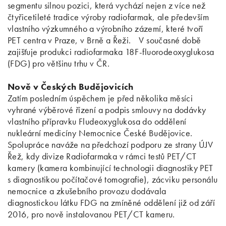
segmentu silnou pozici, která vychází nejen z více než
čtyřicetileté tradice výroby radiofarmak, ale především
vlastního výzkumného a výrobního zázemí, které tvoří
PET centra v Praze, v Brně a Řeži. V současné době
zajišťuje produkci radiofarmaka 18F-fluorodeoxyglukosa
(FDG) pro většinu trhu v ČR.
Nově v Českých Budějovicích
Zatím posledním úspěchem je před několika měsíci
vyhrané výběrové řízení a podpis smlouvy na dodávky
vlastního přípravku Fludeoxyglukosa do oddělení
nukleární medicíny Nemocnice České Budějovice.
Spolupráce naváže na předchozí podporu ze strany ÚJV
Řež, kdy divize Radiofarmaka v rámci testů PET/CT
kamery (kamera kombinující technologii diagnostiky PET
s diagnostikou počítačové tomografie), zácviku personálu
nemocnice a zkušebního provozu dodávala
diagnostickou látku FDG na zmíněné oddělení již od září
2016, pro nově instalovanou PET/CT kameru.