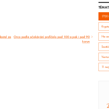
TÉMAT
1700 
Krypto
dostal za
Orco podle očekávání profičelo pod 100 a pak i pod 90
Na ce
Následující
korun
článek
Soutě
Ventur
11 nej