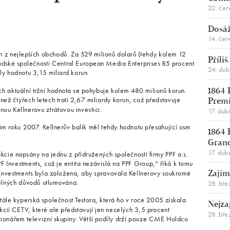
22. čer
Dosáž
14. čer
en z nejlepších obchodů. Za 529 milionů dolarů (tehdy kolem 12
Příli
mudské společnosti Central European Media Enterprises 85 procent
24. du
y hodnotu 3,15 miliard korun.
jich aktuální tržní hodnota se pohybuje kolem 480 milionů korun.
1864 
než čtyřech letech tratí 2,67 miliardy korun, což představuje
Premi
nou Kellnerovu ztrátovou investici.
17. dub
m roku 2007. Kellnerův balík měl tehdy hodnotu přesahující osm
1864 
Gran
17. dub
cie napsány na jednu z přidružených společností firmy PPF a.s.
PF Investments, což je entita nezávislá na PPF Group,“ říká k tomu
 Investments byla založena, aby spravovala Kellnerovy soukromé
Zajím
itelných důvodů utlumována.
28. bře
ále kyperská společnost Testora, která ho v roce 2005 získala
Nejza
akcií CETV, které ale představují jen necelých 3,5 procent
28. bře
kcionářem televizní skupiny. Větší podíly drží pouze CME Holdco