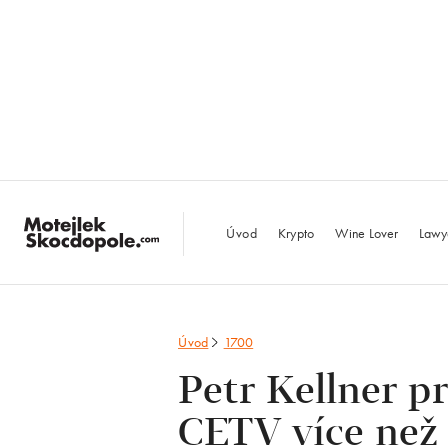
MotejlekSkocdopo
Úvod
Krypto
Wine Lover
Lawy
Úvod
1700
Petr Kellner p
CETV více než 