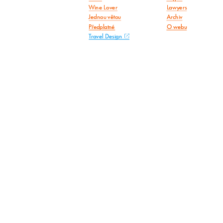
Wine Lover
Lawyers
Jednou větou
Archiv
Předplatné
O webu
Travel Design