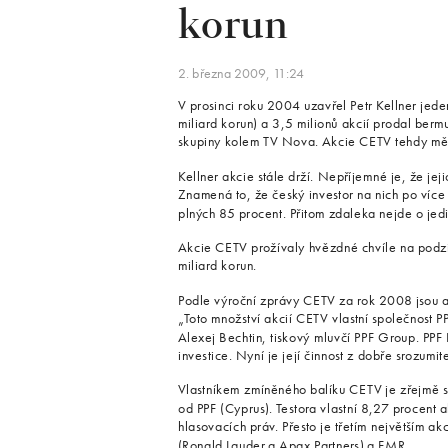
korun
2. března 2009, 11:24
V prosinci roku 2004 uzavřel Petr Kellner jed
miliard korun) a 3,5 milionů akcií prodal ber
skupiny kolem TV Nova. Akcie CETV tehdy měl
Kellner akcie stále drží. Nepříjemné je, že je
Znamená to, že český investor na nich po více 
plných 85 procent. Přitom zdaleka nejde o jedi
Akcie CETV prožívaly hvězdné chvíle na podzi
miliard korun.
Podle výroční zprávy CETV za rok 2008 jsou ak
„Toto množství akcií CETV vlastní společnost P
Alexej Bechtin, tiskový mluvčí PPF Group. PPF
investice. Nyní je její činnost z dobře srozum
Vlastníkem zmíněného balíku CETV je zřejmě st
od PPF (Cyprus). Testora vlastní 8,27 procent 
hlasovacích práv. Přesto je třetím největším a
(Ronald Lauder a Apax Partners) a FMR.