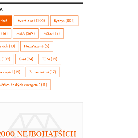
A
(466)
Bystré oko (1205)
Byznys (804)
 (16)
M&A (269)
MS.tv (13)
stách (13)
Nezařazené (5)
ž (109)
Svět (94)
TGM (19)
e capital (19)
Zdravotnictví (17)
větších českých energetiků (11)
2000 NEJBOHATŠÍCH