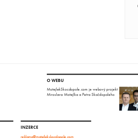
O WEBU
MotejlekSkocdopole.com je webový projekt
Miroslava Motejlka a Petra Skočdopoleho
INZERCE
reklama@motejlekskocdopole.com