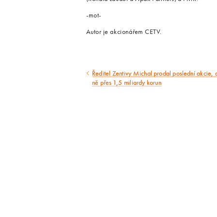
-mot-
Autor je akcionářem CETV.
Ředitel Zentivy Michal prodal poslední akcie, 
Předcházející
ně přes 1,5 miliardy korun
článek