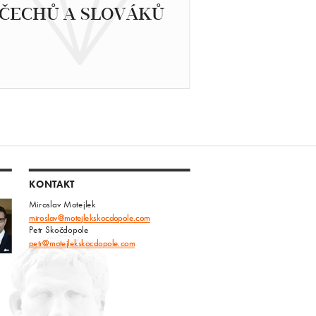
ČECHŮ A SLOVÁKŮ
KONTAKT
Miroslav Motejlek
miroslav@motejlekskocdopole.com
Petr Skočdopole
petr@motejlekskocdopole.com