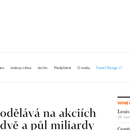
le.com
ers
Jednou větou
Archiv
Předplatné
O webu
Travel Design
WINE 
rodělává na akciích
Louis
29. čer
dvě a půl miliardy
Comte