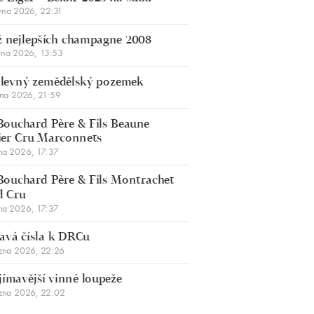
vna 2026, 22:31
 nejlepších champagne 2008
vna 2026, 13:53
š levný zemědělský pozemek
bna 2026, 21:59
Bouchard Père & Fils Beaune
er Cru Marconnets
na 2026, 17:37
Bouchard Père & Fils Montrachet
d Cru
na 2026, 17:37
avá čísla k DRCu
zna 2026, 22:26
jímavější vinné loupeže
zna 2026, 22:02