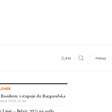
RSS
Přihlásit
LOVER
 Roederer vstupuje do Burgundska
vence 2026, 21:46
 Liger – Belair 2025 na sudu