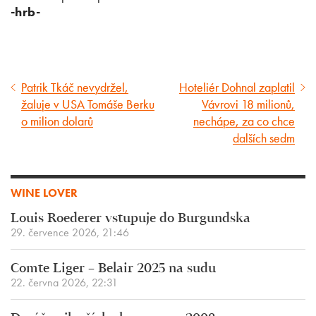
-hrb-
Patrik Tkáč nevydržel,
Hoteliér Dohnal zaplatil
Předcházející
Následující
žaluje v USA Tomáše Berku
Vávrovi 18 milionů,
článek
článek
o milion dolarů
nechápe, za co chce
dalších sedm
WINE LOVER
Louis Roederer vstupuje do Burgundska
29. července 2026, 21:46
Comte Liger – Belair 2025 na sudu
22. června 2026, 22:31