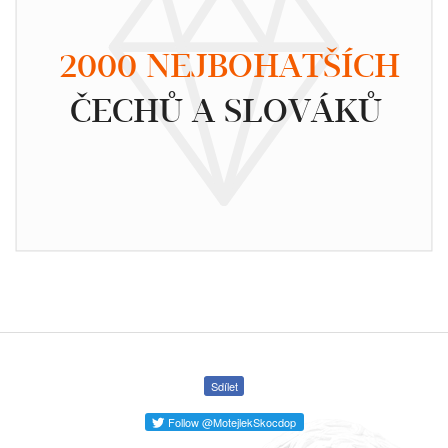
2000 NEJBOHATŠÍCH
ČECHŮ A SLOVÁKŮ
Sdílet
Follow @MotejlekSkocdop