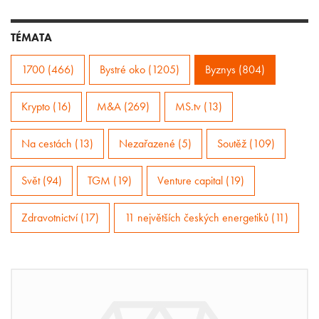
TÉMATA
1700 (466)
Bystré oko (1205)
Byznys (804)
Krypto (16)
M&A (269)
MS.tv (13)
Na cestách (13)
Nezařazené (5)
Soutěž (109)
Svět (94)
TGM (19)
Venture capital (19)
Zdravotnictví (17)
11 největších českých energetiků (11)