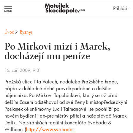
MotejlekSkocd
Přihlásit
Úvod
Byznys
Po Mirkovi mizí i Marek,
docházejí mu peníze
16. září 2009, 9:31
Pražská ulice Na Valech, nedaleko Pražského hradu,
přijde v dohledné době pravděpodobně o dalšího
nájemníka. Po Mirkovi Topolánkovi, který se už před
delším časem odstěhoval od své ženy k místopředsedkyni
Poslanecké sněmovny Lucii Talmanové, se poohlíží po
novém bydlení i ex-premiérův přítel a našeptavač Marek
Dalík. Na stránkách realitní kanceláře Svoboda &
Williams (
http://www.svoboda-