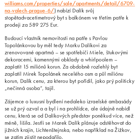
williams.com/properties/sale/apartments/detail/6709-
na-valech-prague-6/
) nabízí Dalík svůj
stopětadvacetimetrový byt s balkónem ve třetím patře k
prodeji za 589 275 Eur.
Budoucí vlastník nemovitosti na patře s Pavlou
Topolánkovou by měl tedy Marku Dalíkovi za
zrenovované apartmá – se spotřebiči Miele, štukovými
dekoracemi, kamennými obklady a whirlpoolem –
zaplatit 15 miliónů korun. Za obdobně rozlehlý byt
zaplatil Mirek Topolánek necelého osm a půl miliónu
korun, Dalík cenu, za kterou byt pořídil, jako prý politicky
„nečinná osoba“, tajil.
Zájemce o luxusní bydlení nedaleko izraelské ambasády
se už prý ozval a a byl i na prohlídce, ale údajně nabídl
cenu, která se od Dalíkových představ poněkud více, než
méně, lišila. Jestli se Marek Dalík plánuje odstěhovat do
jižních krajin, Lichtenštejnska, nebo například na Žižkov,
se zatím zjistit nepodařilo.