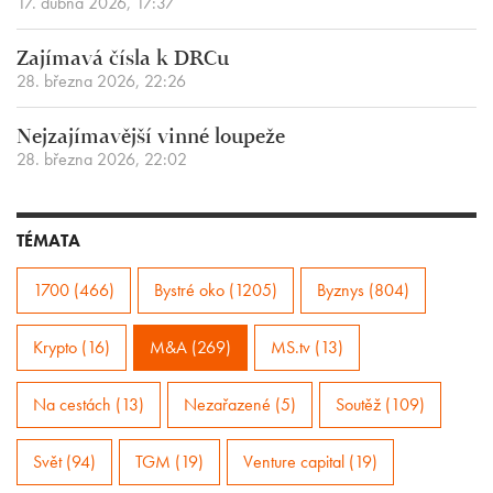
17. dubna 2026, 17:37
Zajímavá čísla k DRCu
28. března 2026, 22:26
Nejzajímavější vinné loupeže
28. března 2026, 22:02
TÉMATA
1700 (466)
Bystré oko (1205)
Byznys (804)
Krypto (16)
M&A (269)
MS.tv (13)
Na cestách (13)
Nezařazené (5)
Soutěž (109)
Svět (94)
TGM (19)
Venture capital (19)