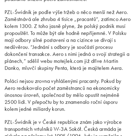
PZL-Świdnik je podle výše tržeb o něco menší než Aero.
Zaměstnává ale zhruba 4 tisíce „pracantů“, zatímco Aero
kolem 1300. Z toho jasně plyne, že polský podnik musí
propouštět. To může být ale hodně nepříjemné. V Polsku
mají odbory silné postavení a na cizince se dívají s
nedůvěrou. “Jednání s odbory je součástí procesu
dokončení transakce. Aero s nimi jedná o svojí strategii a
plánech,” sdělil webu motejlek.com již dříve Martin
Danko, mluvčí skupiny Penta, která je majitelem Aera.
Poláci nejsou zrovna vyhlášenými pracanty. Pokud by
Aero redukovalo počet zaměstnanců na ekonomicky
únosnou úroveň, společnost by mělo opustit nejméně
2500 lidí. V přepočtu by to znamenalo roční úsporu
kolem jedné miliardy korun.
PZL-Świdnik je v České republice znám jako výrobce
transportních vrtulníků W-3A Sokół. Česká armáda je
získala na přelomu let 1995/1996, kdy je vyměnila s