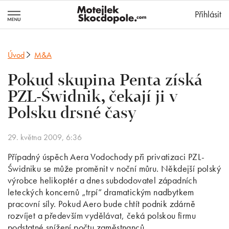
MotejlekSkocd
Přihlásit
Úvod
M&A
Pokud skupina Penta získá
PZL-Świdnik, čekají ji v
Polsku drsné časy
29. května 2009, 6:36
Případný úspěch Aera Vodochody při privatizaci PZL-
Świdniku se může proměnit v noční můru. Někdejší polský
výrobce helikoptér a dnes subdodovatel západních
leteckých koncernů „trpí“ dramatickým nadbytkem
pracovní síly. Pokud Aero bude chtít podnik zdárně
rozvíjet a především vydělávat, čeká polskou firmu
podstatné snížení počtu zaměstnanců.