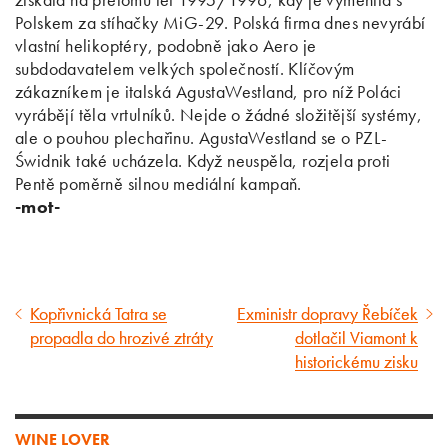
Polskem za stíhačky MiG-29. Polská firma dnes nevyrábí
vlastní helikoptéry, podobně jako Aero je
subdodavatelem velkých společností. Klíčovým
zákazníkem je italská AgustaWestland, pro níž Poláci
vyrábějí těla vrtulníků. Nejde o žádné složitější systémy,
ale o pouhou plechařinu. AgustaWestland se o PZL-
Świdnik také ucházela. Když neuspěla, rozjela proti
Pentě poměrně silnou mediální kampaň.
-mot-
Kopřivnická Tatra se
Exministr dopravy Řebíček
Předcházející
Následující
propadla do hrozivé ztráty
dotlačil Viamont k
článek
článek
historickému zisku
WINE LOVER