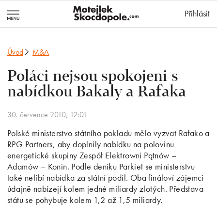
MotejlekSkocd
Přihlásit
Úvod
M&A
Poláci nejsou spokojeni s
nabídkou Bakaly a Rafaka
30. července 2010, 12:01
Polské ministerstvo státního pokladu mělo vyzvat Rafako a
RPG Partners, aby doplnily nabídku na polovinu
energetické skupiny Zespół Elektrowni Pątnów –
Adamów – Konin. Podle deníku Parkiet se ministerstvu
také nelíbí nabídka za státní podíl. Oba fináloví zájemci
údajně nabízejí kolem jedné miliardy zlotých. Představa
státu se pohybuje kolem 1,2 až 1,5 miliardy.