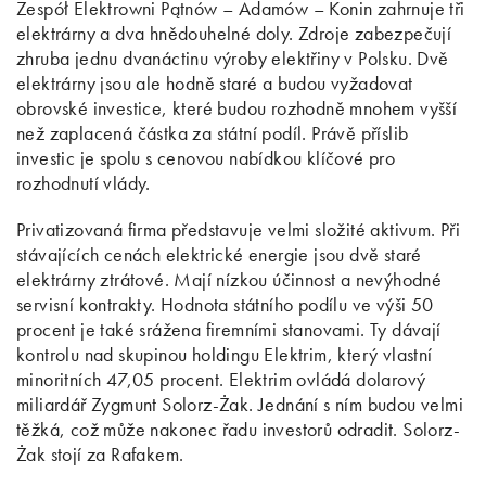
Zespół Elektrowni Pątnów – Adamów – Konin zahrnuje tři
elektrárny a dva hnědouhelné doly. Zdroje zabezpečují
zhruba jednu dvanáctinu výroby elektřiny v Polsku. Dvě
elektrárny jsou ale hodně staré a budou vyžadovat
obrovské investice, které budou rozhodně mnohem vyšší
než zaplacená částka za státní podíl. Právě příslib
investic je spolu s cenovou nabídkou klíčové pro
rozhodnutí vlády.
Privatizovaná firma představuje velmi složité aktivum. Při
stávajících cenách elektrické energie jsou dvě staré
elektrárny ztrátové. Mají nízkou účinnost a nevýhodné
servisní kontrakty. Hodnota státního podílu ve výši 50
procent je také srážena firemními stanovami. Ty dávají
kontrolu nad skupinou holdingu Elektrim, který vlastní
minoritních 47,05 procent. Elektrim ovládá dolarový
miliardář Zygmunt Solorz-Żak. Jednání s ním budou velmi
těžká, což může nakonec řadu investorů odradit. Solorz-
Żak stojí za Rafakem.