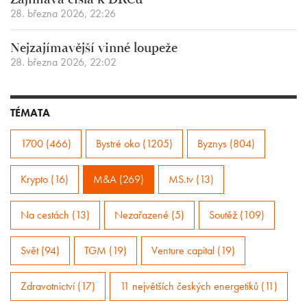
Zajímavá čísla k DRCu
28. března 2026, 22:26
Nejzajímavější vinné loupeže
28. března 2026, 22:02
TÉMATA
1700 (466)
Bystré oko (1205)
Byznys (804)
Krypto (16)
M&A (269)
MS.tv (13)
Na cestách (13)
Nezařazené (5)
Soutěž (109)
Svět (94)
TGM (19)
Venture capital (19)
Zdravotnictví (17)
11 největších českých energetiků (11)