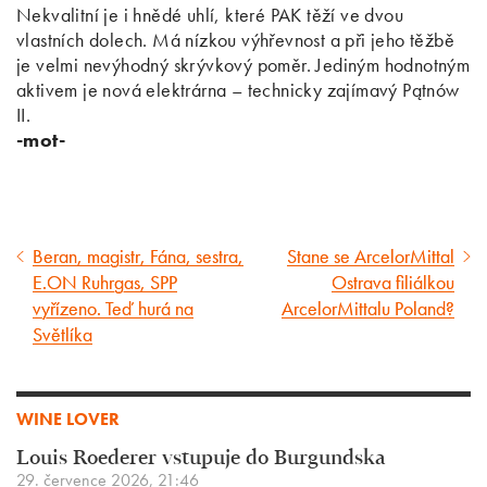
Nekvalitní je i hnědé uhlí, které PAK těží ve dvou
vlastních dolech. Má nízkou výhřevnost a při jeho těžbě
je velmi nevýhodný skrývkový poměr. Jediným hodnotným
aktivem je nová elektrárna – technicky zajímavý Pątnów
II.
-mot-
Beran, magistr, Fána, sestra,
Stane se ArcelorMittal
Předcházející
Následující
E.ON Ruhrgas, SPP
Ostrava filiálkou
článek
článek
vyřízeno. Teď hurá na
ArcelorMittalu Poland?
Světlíka
WINE LOVER
Louis Roederer vstupuje do Burgundska
29. července 2026, 21:46