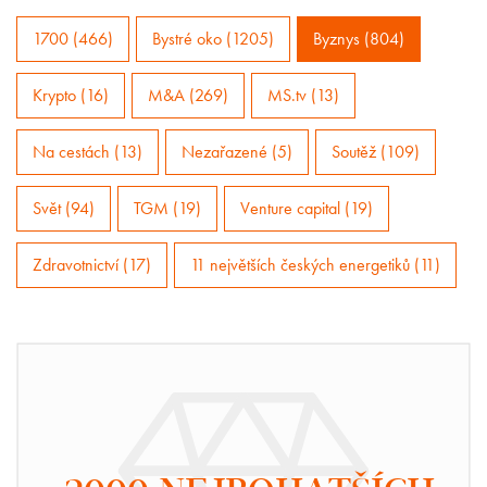
1700 (466)
Bystré oko (1205)
Byznys (804)
Krypto (16)
M&A (269)
MS.tv (13)
Na cestách (13)
Nezařazené (5)
Soutěž (109)
Svět (94)
TGM (19)
Venture capital (19)
Zdravotnictví (17)
11 největších českých energetiků (11)