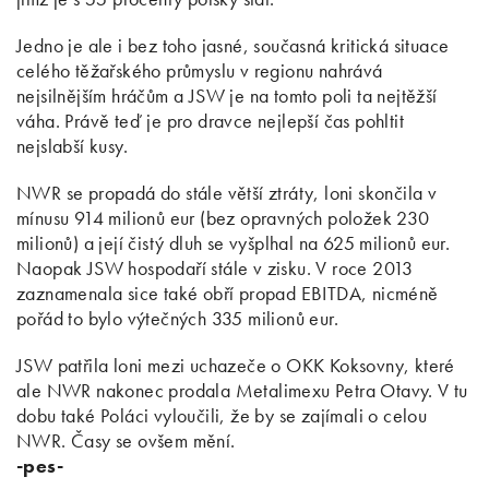
Jedno je ale i bez toho jasné, současná kritická situace
celého těžařského průmyslu v regionu nahrává
nejsilnějším hráčům a JSW je na tomto poli ta nejtěžší
váha. Právě teď je pro dravce nejlepší čas pohltit
nejslabší kusy.
NWR se propadá do stále větší ztráty, loni skončila v
mínusu 914 milionů eur (bez opravných položek 230
milionů) a její čistý dluh se vyšplhal na 625 milionů eur.
Naopak JSW hospodaří stále v zisku. V roce 2013
zaznamenala sice také obří propad EBITDA, nicméně
pořád to bylo výtečných 335 milionů eur.
JSW patřila loni mezi uchazeče o OKK Koksovny, které
ale NWR nakonec prodala Metalimexu Petra Otavy. V tu
dobu také Poláci vyloučili, že by se zajímali o celou
NWR. Časy se ovšem mění.
-pes-