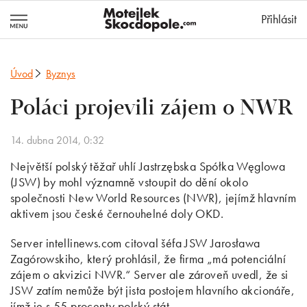
MotejlekSkocd
Přihlásit
Úvod
Byznys
Poláci projevili zájem o NWR
14. dubna 2014, 0:32
Největší polský těžař uhlí Jastrzębska Spółka Węglowa
(JSW) by mohl významně vstoupit do dění okolo
společnosti New World Resources (NWR), jejímž hlavním
aktivem jsou české černouhelné doly OKD.
Server intellinews.com citoval šéfa JSW Jarosława
Zagórowskiho, který prohlásil, že firma „má potenciální
zájem o akvizici NWR.“ Server ale zároveň uvedl, že si
JSW zatím nemůže být jista postojem hlavního akcionáře,
jímž je s 55 procenty polský stát.