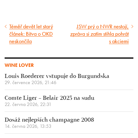
Téměř devět let starý
JSW prý o NWR nestojí,
Předcházející
Následující
článek: Bitva o OKD
zpráva si zatím stihla pohrát
článek
článek
neskončila
s akciemi
WINE LOVER
Louis Roederer vstupuje do Burgundska
29. července 2026, 21:46
Comte Liger – Belair 2025 na sudu
22. června 2026, 22:31
Dosáž nejlepších champagne 2008
14. června 2026, 13:53