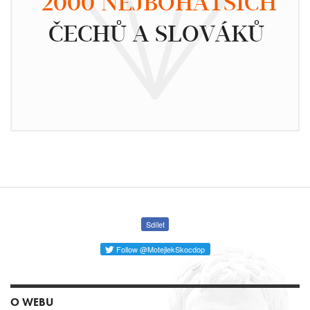
2000 NEJBOHATŠÍCH
ČECHŮ A SLOVÁKŮ
Sdílet
Follow @MotejlekSkocdop
O WEBU