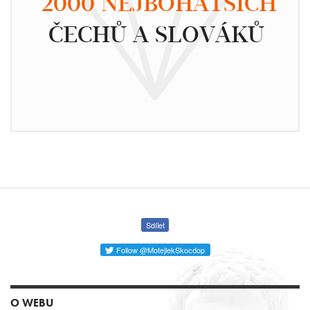
2000 NEJBOHATŠÍCH
ČECHŮ A SLOVÁKŮ
Sdílet
Follow @MotejlekSkocdop
O WEBU