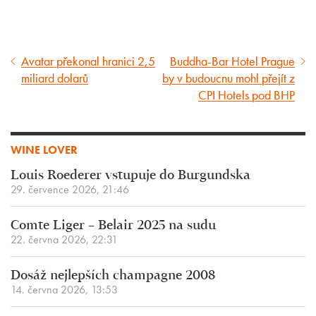
Avatar překonal hranici 2,5
Buddha-Bar Hotel Prague
Předcházející
Následující
miliard dolarů
by v budoucnu mohl přejít z
článek
článek
CPI Hotels pod BHP
WINE LOVER
Louis Roederer vstupuje do Burgundska
29. července 2026, 21:46
Comte Liger – Belair 2025 na sudu
22. června 2026, 22:31
Dosáž nejlepších champagne 2008
14. června 2026, 13:53