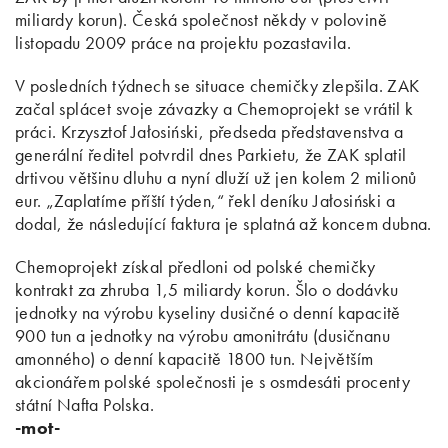
miliardy korun). Česká společnost někdy v polovině
listopadu 2009 práce na projektu pozastavila.
V posledních týdnech se situace chemičky zlepšila. ZAK
začal splácet svoje závazky a Chemoprojekt se vrátil k
práci. Krzysztof Jałosiński, předseda představenstva a
generální ředitel potvrdil dnes Parkietu, že ZAK splatil
drtivou většinu dluhu a nyní dluží už jen kolem 2 milionů
eur. „Zaplatíme příští týden,“ řekl deníku Jałosiński a
dodal, že následující faktura je splatná až koncem dubna.
Chemoprojekt získal předloni od polské chemičky
kontrakt za zhruba 1,5 miliardy korun. Šlo o dodávku
jednotky na výrobu kyseliny dusičné o denní kapacitě
900 tun a jednotky na výrobu amonitrátu (dusičnanu
amonného) o denní kapacitě 1800 tun. Největším
akcionářem polské společnosti je s osmdesáti procenty
státní Nafta Polska.
-mot-