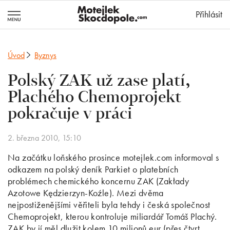
MotejlekSkocd
Přihlásit
Úvod
Byznys
Polský ZAK už zase platí,
Plachého Chemoprojekt
pokračuje v práci
2. března 2010, 15:10
Na začátku loňského prosince motejlek.com informoval s
odkazem na polský deník Parkiet o platebních
problémech chemického koncernu ZAK (Zakłady
Azotowe Kędzierzyn-Koźle). Mezi dvěma
nejpostiženějšími věřiteli byla tehdy i česká společnost
Chemoprojekt, kterou kontroluje miliardář Tomáš Plachý.
ZAK by jí měl dlužit kolem 10 milionů eur (přes čtvrt