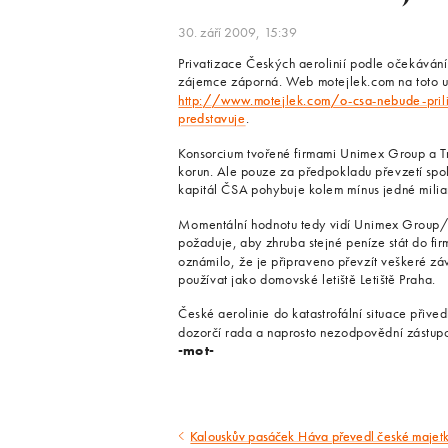
30. září 2009, 15:39
Privatizace Českých aerolinií podle očekáván
zájemce záporná. Web motejlek.com na toto up
http://www.motejlek.com/o-csa-nebude-prili
predstavuje
.
Konsorcium tvořené firmami Unimex Group a Tr
korun. Ale pouze za předpokladu převzetí spol
kapitál ČSA pohybuje kolem mínus jedné milia
Momentální hodnotu tedy vidí Unimex Group/Tr
požaduje, aby zhruba stejné peníze stát do fir
oznámilo, že je připraveno převzít veškeré záv
používat jako domovské letiště Letiště Praha.
České aerolinie do katastrofální situace při
dozorčí rada a naprosto nezodpovědní zástupci
-mot-
Kalouskův pasáček Háva převedl české majetk
Předcházející