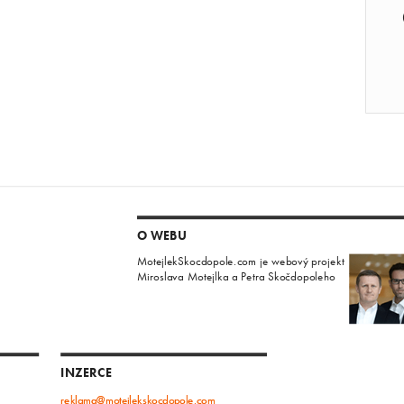
O WEBU
MotejlekSkocdopole.com je webový projekt
Miroslava Motejlka a Petra Skočdopoleho
INZERCE
reklama@motejlekskocdopole.com