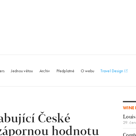
le.com
ers
Jednou větou
Archiv
Předplatné
O webu
Travel Design
WINE 
abující České
Louis
29. čer
 zápornou hodnotu
Comte