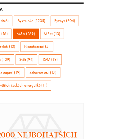
A
(466)
Bystré oko (1205)
Byznys (804)
 (16)
M&A (269)
MS.tv (13)
stách (13)
Nezařazené (5)
ž (109)
Svět (94)
TGM (19)
e capital (19)
Zdravotnictví (17)
větších českých energetiků (11)
2000 NEJBOHATŠÍCH