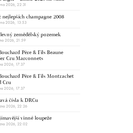
vna 2026, 22:31
 nejlepších champagne 2008
vna 2026, 13:53
š levný zemědělský pozemek
bna 2026, 21:59
Bouchard Père & Fils Beaune
er Cru Marconnets
na 2026, 17:37
Bouchard Père & Fils Montrachet
d Cru
na 2026, 17:37
avá čísla k DRCu
zna 2026, 22:26
jímavější vinné loupeže
zna 2026, 22:02