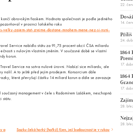
22. čer
Dosáž
í končí obrovským fiaskem. Hodnota společnosti je podle jediného
14. čer
ozorňoval v prosinci loňského roku
s-velky-zajem-stat-zrejme-dostane-mnohem-mene-nez-si-nyni-
Příli
24. du
avel Service nabídlo státu za 91,75 procent akcií ČSA miliardu
ečnosti s nulovým vlastním jměním. V současné době se vlastní
1864 
rdy korun.
Premi
17. dub
avel Service na sotva nulové úrovni. Nabízí sice miliardu, ale
my nalil. A to ještě před jejím prodejem. Konsorcium dále
1864 
azky, které převyšují částku 14 miliard korun a dále se zavazuje
Gran
17. dub
vedl současný management v čele s Radomírem Lašákem, neschopná
 státu.
Zajím
28. bře
Nejza
28. bře
y a
Sazku čeká horký (hořký) říjen, její budoucnost je v rukou
Následující