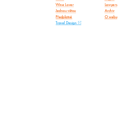
Wine Lover
Lawyers
Jednou větou
Archiv
Předplatné
O webu
Travel Design