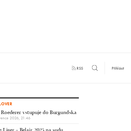
RSS
Přihlásit
LOVER
 Roederer vstupuje do Burgundska
vence 2026, 21:46
 Liger – Belair 2025 na sudu