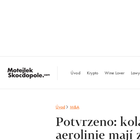
MotejlekSkocdopo
Úvod
Krypto
Wine Lover
Lawy
Úvod
M&A
Potvrzeno: kol
aerolinie mají