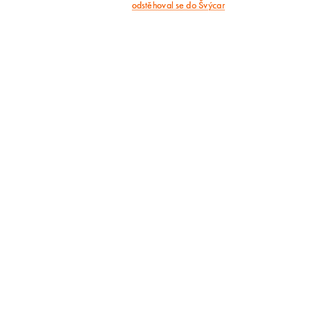
odstěhoval se do Švýcar
článek