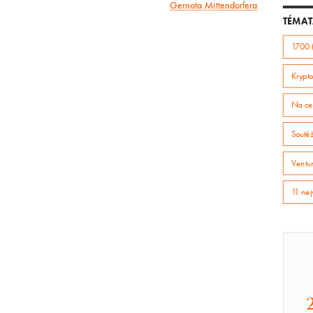
Gernota Mittendorfera
článek
TÉMAT
1700 
Krypto
Na ce
Soutě
Ventur
11 nej