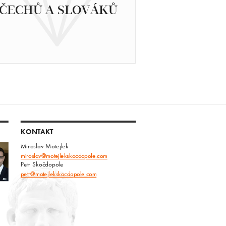
ČECHŮ A SLOVÁKŮ
KONTAKT
Miroslav Motejlek
miroslav@motejlekskocdopole.com
Petr Skočdopole
petr@motejlekskocdopole.com