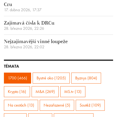
Cru
17. dubna 2026, 17:37
Zajímavá čísla k DRCu
28. března 2026, 22:26
Nejzajímavější vinné loupeže
28. března 2026, 22:02
TÉMATA
1700 (466)
Bystré oko (1205)
Byznys (804)
Krypto (16)
M&A (269)
MS.tv (13)
Na cestách (13)
Nezařazené (5)
Soutěž (109)