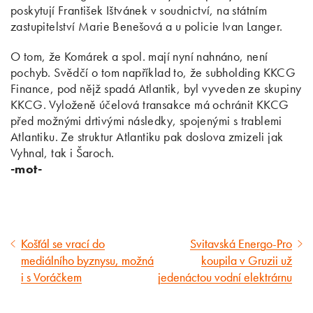
poskytují František Ištvánek v soudnictví, na státním
zastupitelství Marie Benešová a u policie Ivan Langer.
O tom, že Komárek a spol. mají nyní nahnáno, není
pochyb. Svědčí o tom například to, že subholding KKCG
Finance, pod nějž spadá Atlantik, byl vyveden ze skupiny
KKCG. Vyloženě účelová transakce má ochránit KKCG
před možnými drtivými následky, spojenými s trablemi
Atlantiku. Ze struktur Atlantiku pak doslova zmizeli jak
Vyhnal, tak i Šaroch.
-mot-
Košťál se vrací do
Svitavská Energo-Pro
Předcházející
Následující
mediálního byznysu, možná
koupila v Gruzii už
článek
článek
i s Voráčkem
jedenáctou vodní elektrárnu