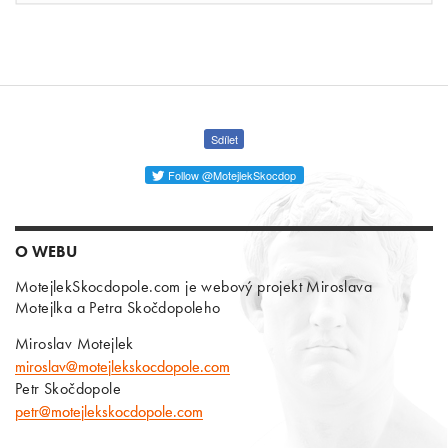
Sdílet
Follow @MotejlekSkocdop
O WEBU
MotejlekSkocdopole.com je webový projekt Miroslava
Motejlka a Petra Skočdopoleho
Miroslav Motejlek
miroslav@motejlekskocdopole.com
Petr Skočdopole
petr@motejlekskocdopole.com