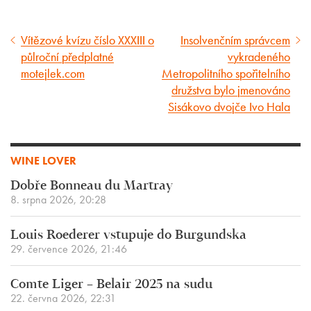
Vítězové kvízu číslo XXXIII o
Insolvenčním správcem
Předcházející
Následující
půlroční předplatné
vykradeného
článek
článek
motejlek.com
Metropolitního spořitelního
družstva bylo jmenováno
Sisákovo dvojče Ivo Hala
WINE LOVER
Dobře Bonneau du Martray
8. srpna 2026, 20:28
Louis Roederer vstupuje do Burgundska
29. července 2026, 21:46
Comte Liger – Belair 2025 na sudu
22. června 2026, 22:31