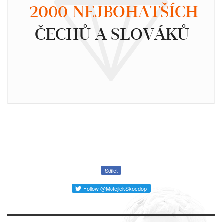
2000 NEJBOHATŠÍCH
ČECHŮ A SLOVÁKŮ
Sdílet
Follow @MotejlekSkocdop