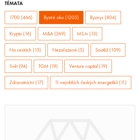
TÉMATA
1700 (466)
Bystré oko (1205)
Byznys (804)
Krypto (16)
M&A (269)
MS.tv (13)
Na cestách (13)
Nezařazené (5)
Soutěž (109)
Svět (94)
TGM (19)
Venture capital (19)
Zdravotnictví (17)
11 největších českých energetiků (11)