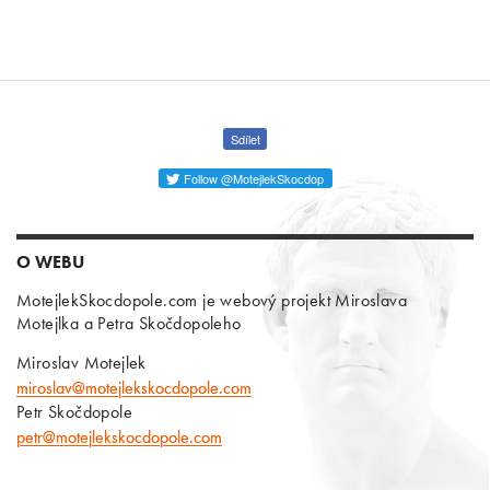
Sdílet
Follow @MotejlekSkocdop
O WEBU
MotejlekSkocdopole.com je webový projekt Miroslava
Motejlka a Petra Skočdopoleho
Miroslav Motejlek
miroslav@motejlekskocdopole.com
Petr Skočdopole
petr@motejlekskocdopole.com