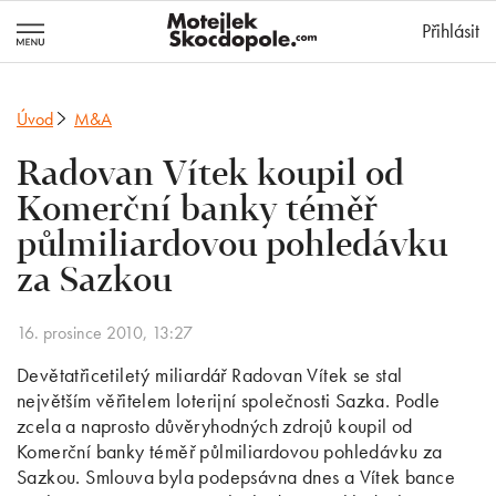
MotejlekSkocd
Přihlásit
Úvod
M&A
Radovan Vítek koupil od
Komerční banky téměř
půlmiliardovou pohledávku
za Sazkou
16. prosince 2010, 13:27
Devětatřicetiletý miliardář Radovan Vítek se stal
největším věřitelem loterijní společnosti Sazka. Podle
zcela a naprosto důvěryhodných zdrojů koupil od
Komerční banky téměř půlmiliardovou pohledávku za
Sazkou. Smlouva byla podepsávna dnes a Vítek bance