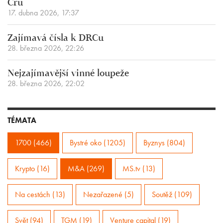
Cru
17. dubna 2026, 17:37
Zajímavá čísla k DRCu
28. března 2026, 22:26
Nejzajímavější vinné loupeže
28. března 2026, 22:02
TÉMATA
1700 (466)
Bystré oko (1205)
Byznys (804)
Krypto (16)
M&A (269)
MS.tv (13)
Na cestách (13)
Nezařazené (5)
Soutěž (109)
Svět (94)
TGM (19)
Venture capital (19)