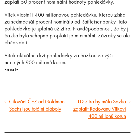
zaplatí 50 procent nominální hodnoty pohledávky.
Vítek vlastní i 400 milionovou pohledávku, kterou získal
za sedmdesát procent nominálu od Raiffeisenbanky. Tato
pohledávka je splatná už zítra. Pravděpodobnost, že by ji
Sazka byla schopna proplatit je minimální. Zázraky se ale
občas dějí.
Vítek aktuálně drží pohledávky za Sazkou ve výši
necelých 900 milionů korun.
-mot-
Cílování ČEZ od Goldman
Už zítra by měla Sazka
Předcházející
Následující
Sachs jsou totální bláboly
zaplatit Radovanu Vítkovi
článek
článek
400 milionů korun