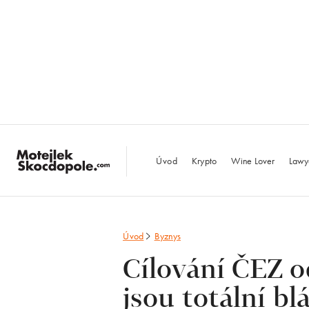
MotejlekSkocdopo
Úvod
Krypto
Wine Lover
Lawy
Úvod
Byznys
Cílování ČEZ 
jsou totální bl