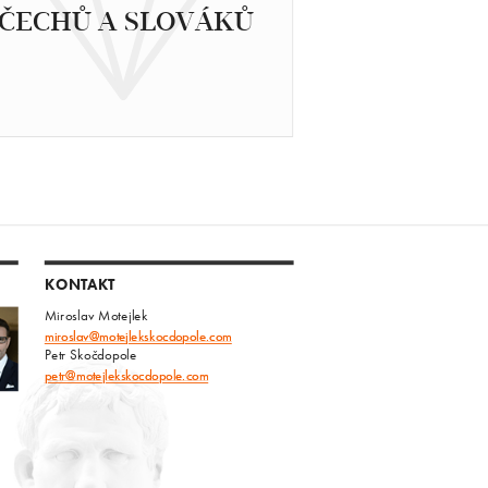
ČECHŮ A SLOVÁKŮ
KONTAKT
Miroslav Motejlek
miroslav@motejlekskocdopole.com
Petr Skočdopole
petr@motejlekskocdopole.com