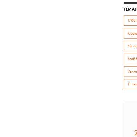
TÉMAT
1700 
Krypto
Na ce
Soutě
Ventur
11 nej