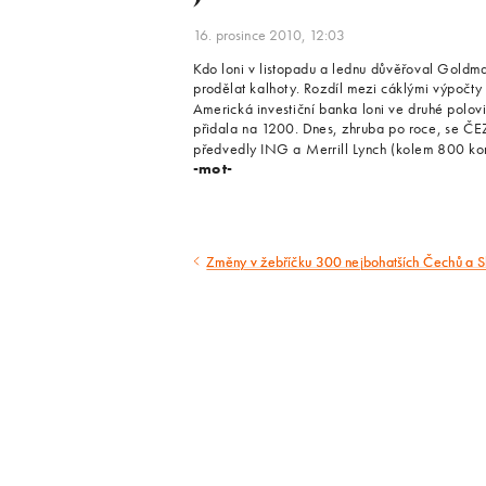
16. prosince 2010, 12:03
Kdo loni v listopadu a lednu důvěřoval Goldm
prodělat kalhoty. Rozdíl mezi cáklými výpočt
Americká investiční banka loni ve druhé polov
přidala na 1200. Dnes, zhruba po roce, se Č
předvedly ING a Merrill Lynch (kolem 800 kor
-mot-
Změny v žebříčku 300 nejbohatších Čechů a S
Předcházející
článek