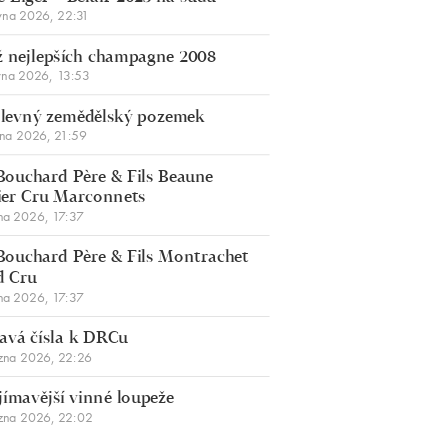
vna 2026, 22:31
 nejlepších champagne 2008
vna 2026, 13:53
š levný zemědělský pozemek
bna 2026, 21:59
Bouchard Père & Fils Beaune
er Cru Marconnets
na 2026, 17:37
Bouchard Père & Fils Montrachet
d Cru
na 2026, 17:37
avá čísla k DRCu
zna 2026, 22:26
jímavější vinné loupeže
zna 2026, 22:02