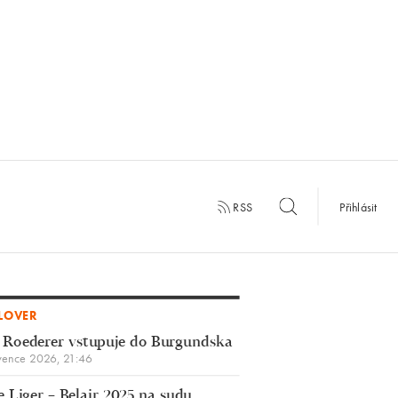
RSS
Přihlásit
LOVER
 Roederer vstupuje do Burgundska
vence 2026, 21:46
 Liger – Belair 2025 na sudu