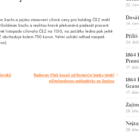
22. čer
Dosáž
an Sachs a jejímu stanovení cílové ceny pro holding ČEZ mohl
14. čer
y Goldman Sachs a realitou hravě překonává padesát procent.
ině listopadu cílovala ČEZ na 1150, na začátku ledna pak ještě
EZ obchoduje kolem 750 korun. Velmi solidní odhad naopak
Příli
24. du
un).
1864 
Premi
17. dub
lováků
Radovan Vítek koupil od Komerční banky téměř
Následující
půlmiliardovou pohledávku za Sazkou
1864 
článek
Gran
17. dub
Zajím
28. bře
Nejza
28. bře