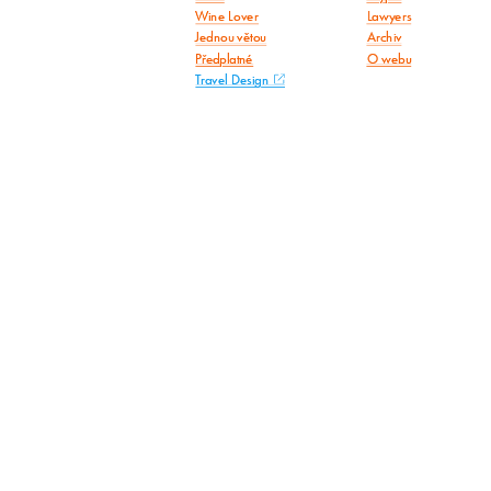
Wine Lover
Lawyers
Jednou větou
Archiv
Předplatné
O webu
Travel Design