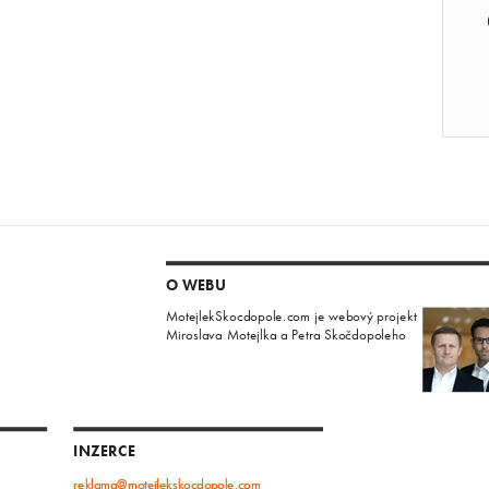
O WEBU
MotejlekSkocdopole.com je webový projekt
Miroslava Motejlka a Petra Skočdopoleho
INZERCE
reklama@motejlekskocdopole.com