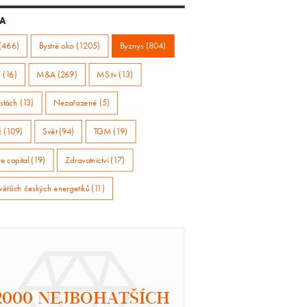
A
(466)
Bystré oko (1205)
Byznys (804)
 (16)
M&A (269)
MS.tv (13)
stách (13)
Nezařazené (5)
ž (109)
Svět (94)
TGM (19)
e capital (19)
Zdravotnictví (17)
větších českých energetiků (11)
2000 NEJBOHATŠÍCH