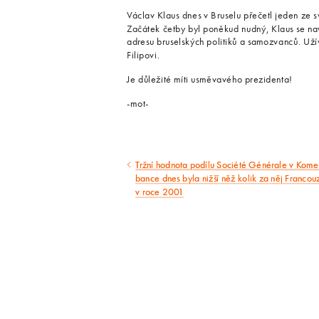
Václav Klaus dnes v Bruselu přečetl jeden ze s
Začátek četby byl poněkud nudný, Klaus se naví
adresu bruselských politiků a samozvanců. Užíva
Filipovi.
Je důležité míti usměvavého prezidenta!
-mot-
Tržní hodnota podílu Société Générale v Kome
Předcházející
bance dnes byla nižší něž kolik za něj Francouzi
v roce 2001
článek