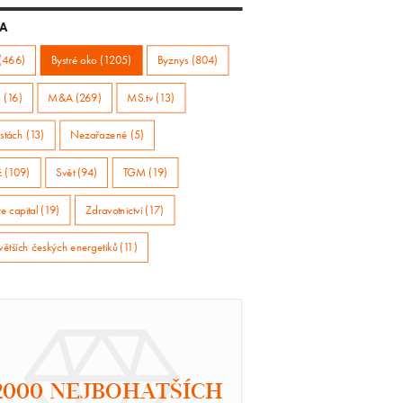
A
(466)
Bystré oko (1205)
Byznys (804)
 (16)
M&A (269)
MS.tv (13)
stách (13)
Nezařazené (5)
ž (109)
Svět (94)
TGM (19)
e capital (19)
Zdravotnictví (17)
větších českých energetiků (11)
2000 NEJBOHATŠÍCH