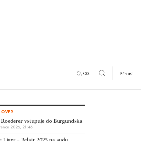
RSS
Přihlásit
LOVER
 Roederer vstupuje do Burgundska
vence 2026, 21:46
 Liger – Belair 2025 na sudu