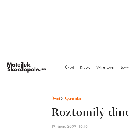
MotejlekSkocdopo
Úvod
Krypto
Wine Lover
Lawy
Úvod
Bystré oko
Roztomilý dino
19. února 2009, 16:16