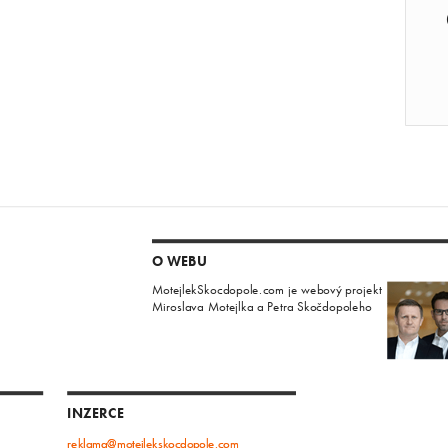
O WEBU
MotejlekSkocdopole.com je webový projekt
Miroslava Motejlka a Petra Skočdopoleho
INZERCE
reklama@motejlekskocdopole.com