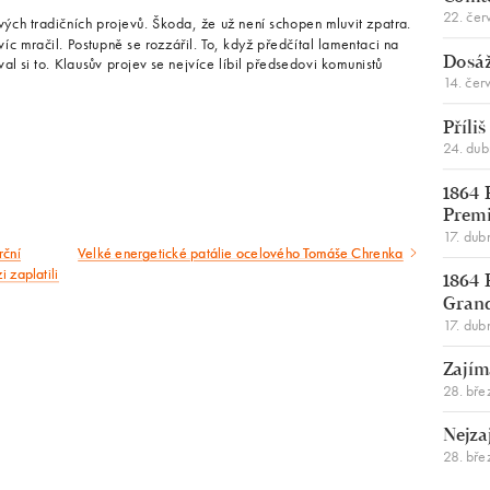
22. čer
vých tradičních projevů. Škoda, že už není schopen mluvit zpatra.
c mračil. Postupně se rozzářil. To, když předčítal lamentaci na
l si to. Klausův projev se nejvíce líbil předsedovi komunistů
Dosáž
14. čer
Příli
24. du
1864 
Premi
17. dub
rční
Velké energetické patálie ocelového Tomáše Chrenka
Následující
 zaplatili
1864 
článek
Gran
17. dub
Zajím
28. bře
Nejza
28. bře