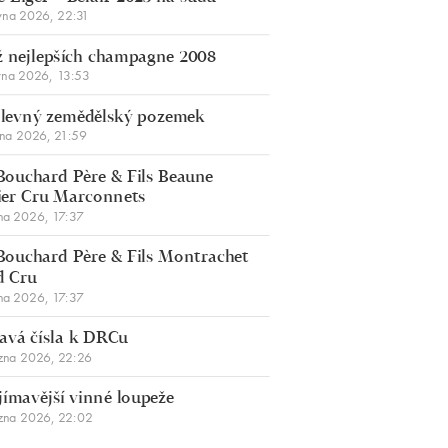
vna 2026, 22:31
 nejlepších champagne 2008
vna 2026, 13:53
š levný zemědělský pozemek
bna 2026, 21:59
Bouchard Père & Fils Beaune
er Cru Marconnets
na 2026, 17:37
Bouchard Père & Fils Montrachet
d Cru
na 2026, 17:37
avá čísla k DRCu
zna 2026, 22:26
jímavější vinné loupeže
zna 2026, 22:02