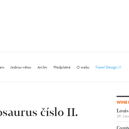
le.com
ers
Jednou větou
Archiv
Předplatné
O webu
Travel Design
WINE 
saurus číslo II.
Louis
29. čer
Comte