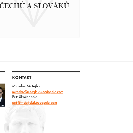
ČECHŮ A SLOVÁKŮ
KONTAKT
Miroslav Motejlek
miroslav@motejlekskocdopole.com
Petr Skočdopole
petr@motejlekskocdopole.com