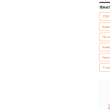
TÉMAT
1700 
Krypto
Na ce
Soutě
Ventur
11 nej