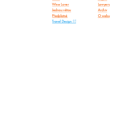
Wine Lover
Lawyers
Jednou větou
Archiv
Předplatné
O webu
Travel Design