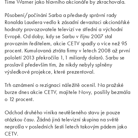
Time Warner jako hlavního akcionáře by zkrachovala.
Působení/počínání Sarba a předsedy správní rady
Ronalda Laudera vedlo k zásadní devastaci akcionářské
hodnoty provozovatele televizí ve střední a východní
Evropě. Od doby, kdy se Sarbu v říjnu 2007 stal
provozním ředitelem, akcie CETV spadly o více než 95
procent. Kumulovaná ztráta firmy v letech 2008 až první
pololetí 2013 překročila 1,1 miliardy dolarů. Sarbu se
proslavil především tím, že nikdy nebyly splněny
výsledkové projekce, které prezentoval.
Trh oznámení o rezignaci náležitě ocenil. Na pražské
burze dnes akcie CETV, majitele Novy, posílily bezmála
o 12 procent.
Odchod druhého viníka neutěšeného stavu je pouze
otázkou času. Žádná jiná televizní skupina na světě
neprošla v posledních šesti letech takovým pádem jako
CETV.