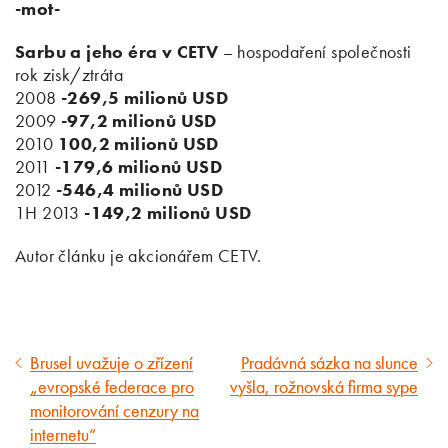
-mot-
Sarbu a jeho éra v CETV
– hospodaření společnosti
rok zisk/ztráta
2008
-269,5 milionů USD
2009
-97,2 milionů USD
2010
100,2 milionů USD
2011
-179,6 milionů USD
2012
-546,4 milionů USD
1H 2013
-149,2 milionů USD
Autor článku je akcionářem CETV.
Brusel uvažuje o zřízení
Pradávná sázka na slunce
Předcházející
Následující
„evropské federace pro
vyšla, rožnovská firma sype
článek
článek
monitorování cenzury na
internetu“