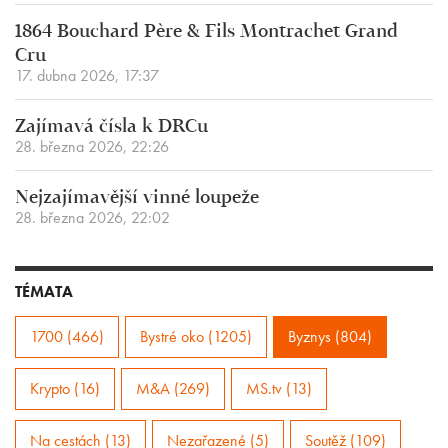
1864 Bouchard Père & Fils Montrachet Grand
Cru
17. dubna 2026, 17:37
Zajímavá čísla k DRCu
28. března 2026, 22:26
Nejzajímavější vinné loupeže
28. března 2026, 22:02
TÉMATA
1700 (466)
Bystré oko (1205)
Byznys (804)
Krypto (16)
M&A (269)
MS.tv (13)
Na cestách (13)
Nezařazené (5)
Soutěž (109)