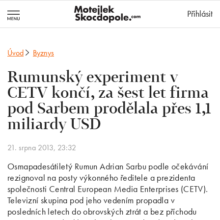
MotejlekSkocd
Přihlásit
Úvod
Byznys
Rumunský experiment v
CETV končí, za šest let firma
pod Sarbem prodělala přes 1,1
miliardy USD
21. srpna 2013, 23:32
Osmapadesátiletý Rumun Adrian Sarbu podle očekávání
rezignoval na posty výkonného ředitele a prezidenta
společnosti Central European Media Enterprises (CETV).
Televizní skupina pod jeho vedením propadla v
posledních letech do obrovských ztrát a bez příchodu