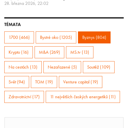
28. března 2026, 22:02
TÉMATA
1700 (466)
Bystré oko (1205)
Byznys (804)
Krypto (16)
M&A (269)
MS.tv (13)
Na cestách (13)
Nezařazené (5)
Soutěž (109)
Svět (94)
TGM (19)
Venture capital (19)
Zdravotnictví (17)
11 největších českých energetiků (11)