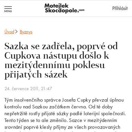
MotejlekSkocd
Přihlásit
Úvod
Byznys
Sazka se zadřela, poprvé od
Cupkova nástupu došlo k
mezitýdennímu poklesu
přijatých sázek
24. července 2011, 21:47
Tým insolvenčního správce Josefa Cupky převzal úplnou
kontrolu nad Sazkou začátkem června. Od té doby
nepřetržitě rostly přijaté sázky padlé loterijní společnosti.
Tento týden se to ale změnilo. Sazce v mezitýdenním
srovnání poprvé klesly příjmy ze všech provozovaných