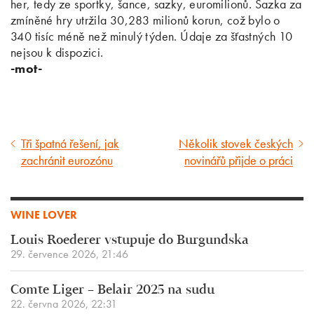
her, tedy ze sportky, šance, sazky, euromilionů. Sazka za
zmíněné hry utržila 30,283 milionů korun, což bylo o
340 tisíc méně než minulý týden. Údaje za šťastných 10
nejsou k dispozici.
-mot-
Tři špatná řešení, jak
Několik stovek českých
Předcházející
Následující
zachránit eurozónu
novinářů přijde o práci
článek
článek
WINE LOVER
Louis Roederer vstupuje do Burgundska
29. července 2026, 21:46
Comte Liger – Belair 2025 na sudu
22. června 2026, 22:31