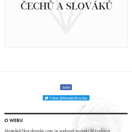
ČECHŮ A SLOVÁKŮ
Sdílet
Follow @MotejlekSkocdop
O WEBU
MotejlekSkocdopole.com je webový projekt Miroslava