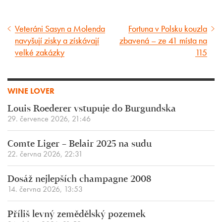
Veteráni Sasyn a Molenda
Fortuna v Polsku kouzla
Předcházející
Následující
navyšují zisky a získávají
zbavená – ze 41 místa na
článek
článek
velké zakázky
115
WINE LOVER
Louis Roederer vstupuje do Burgundska
29. července 2026, 21:46
Comte Liger – Belair 2025 na sudu
22. června 2026, 22:31
Dosáž nejlepších champagne 2008
14. června 2026, 13:53
Příliš levný zemědělský pozemek