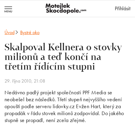
MotejlekSkocd
Přihlásit
Úvod
Bystré oko
Skalpoval Kellnera o stovky
milionů a teď končí na
třetím řídícím stupni
29. října 2010, 21:08
Nedávno padlý projekt společnosti PPF Media se
neobešel bez následků. Třetí stupeň nejvyššího vedení
opouští podle serveru lidovky.cz Evžen Hart, který za
propadák v řádu stovek milionů zodpovídal. Do jakého
stupně se propadl, není zcela zřejmé.