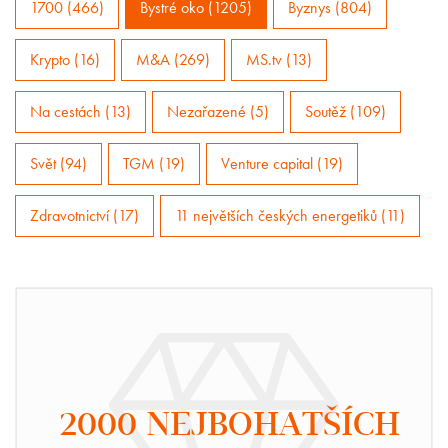
1700 (466)
Bystré oko (1205)
Byznys (804)
Krypto (16)
M&A (269)
MS.tv (13)
Na cestách (13)
Nezařazené (5)
Soutěž (109)
Svět (94)
TGM (19)
Venture capital (19)
Zdravotnictví (17)
11 největších českých energetiků (11)
2000 NEJBOHATŠÍCH