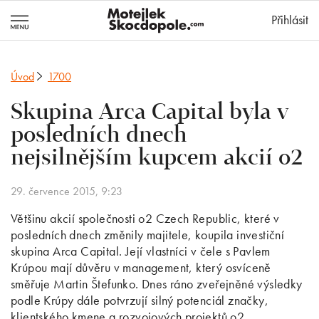
MotejlekSkocd
Přihlásit
Úvod
1700
Skupina Arca Capital byla v
posledních dnech
nejsilnějším kupcem akcií o2
29. července 2015, 9:23
Většinu akcií společnosti o2 Czech Republic, které v
posledních dnech změnily majitele, koupila investiční
skupina Arca Capital. Její vlastníci v čele s Pavlem
Krúpou mají důvěru v management, který osvíceně
směřuje Martin Štefunko. Dnes ráno zveřejněné výsledky
podle Krúpy dále potvrzují silný potenciál značky,
klientského kmene a rozvojových projektů o2.