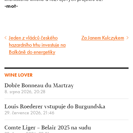
-mot-
Jeden z vládců českého
Za Janem Kulczykem
Předcházející
Následující
hazardního trhu investuje na
článek
článek
Balkáně do energetiky
WINE LOVER
Dobře Bonneau du Martray
8. srpna 2026, 20:28
Louis Roederer vstupuje do Burgundska
29. července 2026, 21:46
Comte Liger – Belair 2025 na sudu