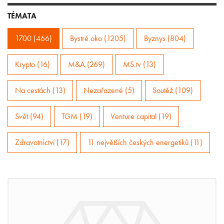
TÉMATA
1700 (466)
Bystré oko (1205)
Byznys (804)
Krypto (16)
M&A (269)
MS.tv (13)
Na cestách (13)
Nezařazené (5)
Soutěž (109)
Svět (94)
TGM (19)
Venture capital (19)
Zdravotnictví (17)
11 největších českých energetiků (11)