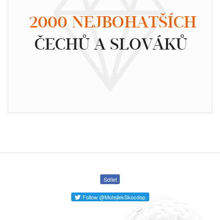
2000 NEJBOHATŠÍCH
ČECHŮ A SLOVÁKŮ
Sdílet
Follow @MotejlekSkocdop