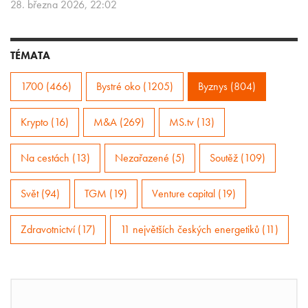
28. března 2026, 22:02
TÉMATA
1700 (466)
Bystré oko (1205)
Byznys (804)
Krypto (16)
M&A (269)
MS.tv (13)
Na cestách (13)
Nezařazené (5)
Soutěž (109)
Svět (94)
TGM (19)
Venture capital (19)
Zdravotnictví (17)
11 největších českých energetiků (11)