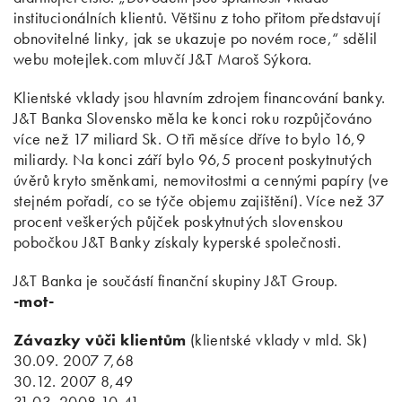
institucionálních klientů. Většinu z toho přitom představují
obnovitelné linky, jak se ukazuje po novém roce,“ sdělil
webu motejlek.com mluvčí J&T Maroš Sýkora.
Klientské vklady jsou hlavním zdrojem financování banky.
J&T Banka Slovensko měla ke konci roku rozpůjčováno
více než 17 miliard Sk. O tři měsíce dříve to bylo 16,9
miliardy. Na konci září bylo 96,5 procent poskytnutých
úvěrů kryto směnkami, nemovitostmi a cennými papíry (ve
stejném pořadí, co se týče objemu zajištění). Více než 37
procent veškerých půjček poskytnutých slovenskou
pobočkou J&T Banky získaly kyperské společnosti.
J&T Banka je součástí finanční skupiny J&T Group.
-mot-
Závazky vůči klientům
(klientské vklady v mld. Sk)
30.09. 2007 7,68
30.12. 2007 8,49
31.03. 2008 10,41