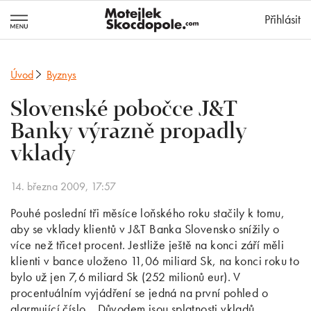
MotejlekSkocd
Přihlásit
Úvod
Byznys
Slovenské pobočce J&T
Banky výrazně propadly
vklady
14. března 2009, 17:57
Pouhé poslední tři měsíce loňského roku stačily k tomu,
aby se vklady klientů v J&T Banka Slovensko snížily o
více než třicet procent. Jestliže ještě na konci září měli
klienti v bance uloženo 11,06 miliard Sk, na konci roku to
bylo už jen 7,6 miliard Sk (252 milionů eur). V
procentuálním vyjádření se jedná na první pohled o
alarmující číslo. „Důvodem jsou splatnosti vkladů