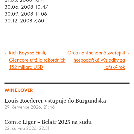
30.06. 2008 10,47
30.09. 2008 11,06
30.12. 2008 7,60
Rich Boys se činili,
Orco není schopné zveřejnit
Předcházející
Následující
Glencore utržila rekordních
hospodářské výsledky za
článek
článek
152 miliard USD
loňský rok
WINE LOVER
Louis Roederer vstupuje do Burgundska
29. července 2026, 21:46
Comte Liger – Belair 2025 na sudu
22. června 2026, 22:31