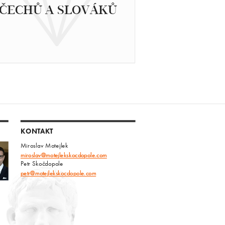
ČECHŮ A SLOVÁKŮ
KONTAKT
Miroslav Motejlek
miroslav@motejlekskocdopole.com
Petr Skočdopole
petr@motejlekskocdopole.com