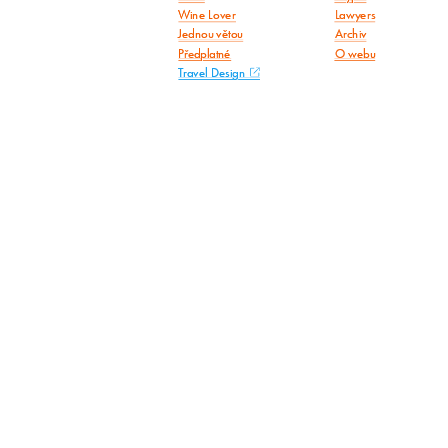
Wine Lover
Lawyers
Jednou větou
Archiv
Předplatné
O webu
Travel Design