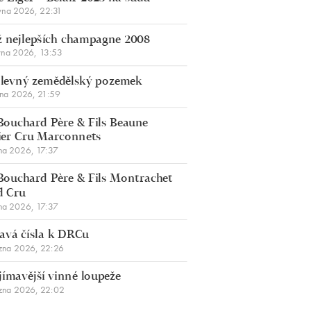
vna 2026, 22:31
 nejlepších champagne 2008
vna 2026, 13:53
š levný zemědělský pozemek
bna 2026, 21:59
Bouchard Père & Fils Beaune
er Cru Marconnets
na 2026, 17:37
Bouchard Père & Fils Montrachet
d Cru
na 2026, 17:37
avá čísla k DRCu
zna 2026, 22:26
jímavější vinné loupeže
zna 2026, 22:02