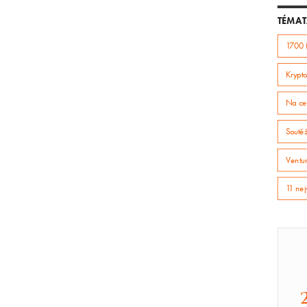
TÉMAT
1700 
Krypto
Na ce
Soutě
Ventur
11 nej