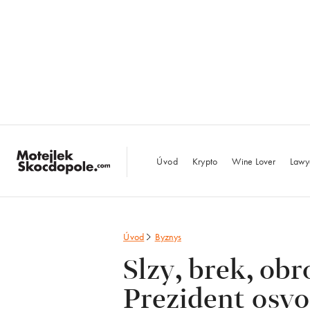
MotejlekSkocdopo
Úvod
Krypto
Wine Lover
Lawy
Úvod
Byznys
Slzy, brek, ob
Prezident osvo