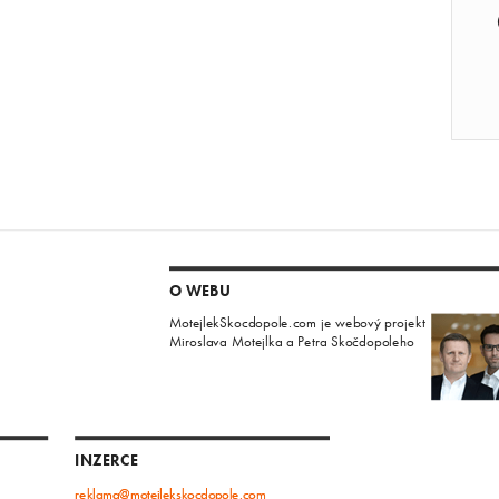
O WEBU
MotejlekSkocdopole.com je webový projekt
Miroslava Motejlka a Petra Skočdopoleho
INZERCE
reklama@motejlekskocdopole.com