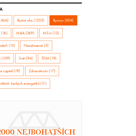
A
(466)
Bystré oko (1205)
Byznys (804)
 (16)
M&A (269)
MS.tv (13)
stách (13)
Nezařazené (5)
ž (109)
Svět (94)
TGM (19)
e capital (19)
Zdravotnictví (17)
větších českých energetiků (11)
2000 NEJBOHATŠÍCH