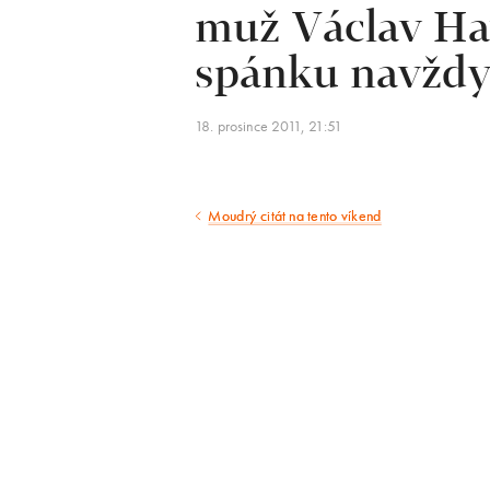
muž Václav Ha
spánku navždy
18. prosince 2011, 21:51
Moudrý citát na tento víkend
Předcházející
článek