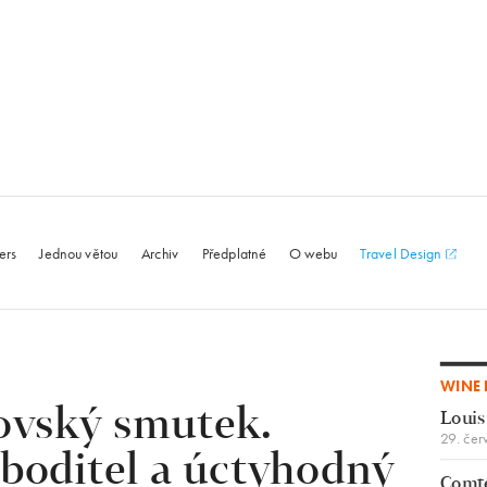
le.com
ers
Jednou větou
Archiv
Předplatné
O webu
Travel Design
WINE 
rovský smutek.
Louis
29. čer
boditel a úctyhodný
Comte