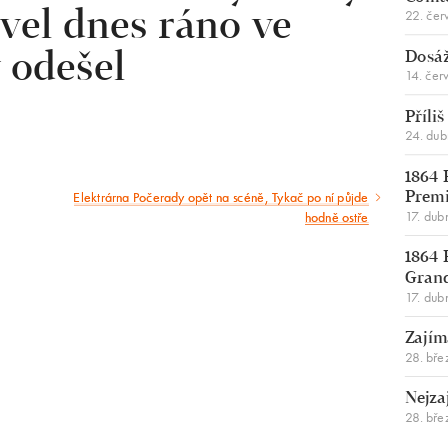
22. čer
vel dnes ráno ve
Dosáž
 odešel
14. čer
Příli
24. du
1864 
Elektrárna Počerady opět na scéně, Tykač po ní půjde
Premi
Následující
17. dub
hodně ostře
článek
1864 
Gran
17. dub
Zajím
28. bře
Nejza
28. bře