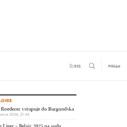
RSS
Přihlásit
LOVER
 Roederer vstupuje do Burgundska
vence 2026, 21:46
 Liger – Belair 2025 na sudu