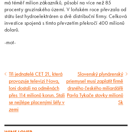
má téměř milion zákazníků, působí na více než 85
procenty gruzínského území. V loňském roce převzala od
státu šest hydroelektráren a dvě distribuční firmy. Celková
investice spojená s tímto převzetím překročí 400 milionů
dolarů.
-mot-
Tři jednatelé CET 21, která
Slovenský plynárenský
Předcházející
Následující
provozuje televizi Nova,
priemysel musí zaplatit firmě
článek
článek
loni dostali na odměnách
drsného českého miliardářě
přes 114 milionů korun. Stali
Pavla Tykače stovky milionů
se nejlépe placenými šéfy v
Sk
zemi