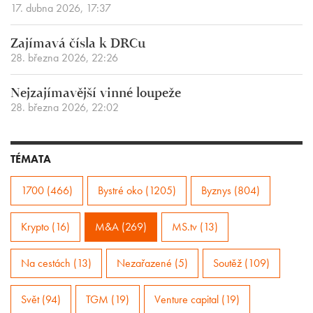
17. dubna 2026, 17:37
Zajímavá čísla k DRCu
28. března 2026, 22:26
Nejzajímavější vinné loupeže
28. března 2026, 22:02
TÉMATA
1700 (466)
Bystré oko (1205)
Byznys (804)
Krypto (16)
M&A (269)
MS.tv (13)
Na cestách (13)
Nezařazené (5)
Soutěž (109)
Svět (94)
TGM (19)
Venture capital (19)