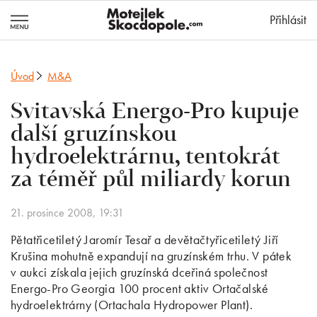
MotejlekSkocd
Přihlásit
Úvod
M&A
Svitavská Energo-Pro kupuje
další gruzínskou
hydroelektrárnu, tentokrát
za téměř půl miliardy korun
21. prosince 2008, 19:31
Pětatřicetiletý Jaromír Tesař a devětačtyřicetiletý Jiří
Krušina mohutně expandují na gruzínském trhu. V pátek
v aukci získala jejich gruzínská dceřiná společnost
Energo-Pro Georgia 100 procent aktiv Ortačalské
hydroelektrárny (Ortachala Hydropower Plant).