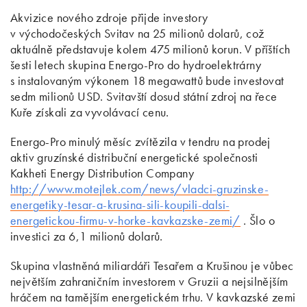
Akvizice nového zdroje přijde investory
v východočeských Svitav na 25 milionů dolarů, což
aktuálně představuje kolem 475 milionů korun. V příštích
šesti letech skupina Energo-Pro do hydroelektrárny
s instalovaným výkonem 18 megawattů bude investovat
sedm milionů USD. Svitavští dosud státní zdroj na řece
Kuře získali za vyvolávací cenu.
Energo-Pro minulý měsíc zvítězila v tendru na prodej
aktiv gruzínské distribuční energetické společnosti
Kakheti Energy Distribution Company
http://www.motejlek.com/news/vladci-gruzinske-
energetiky-tesar-a-krusina-sili-koupili-dalsi-
energetickou-firmu-v-horke-kavkazske-zemi/
. Šlo o
investici za 6,1 milionů dolarů.
Skupina vlastněná miliardáři Tesařem a Krušinou je vůbec
největším zahraničním investorem v Gruzii a nejsilnějším
hráčem na tamějším energetickém trhu. V kavkazské zemi