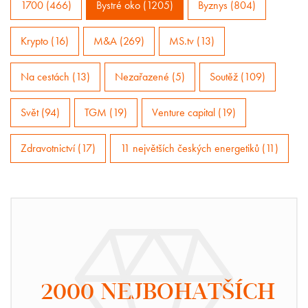
1700 (466)
Bystré oko (1205)
Byznys (804)
Krypto (16)
M&A (269)
MS.tv (13)
Na cestách (13)
Nezařazené (5)
Soutěž (109)
Svět (94)
TGM (19)
Venture capital (19)
Zdravotnictví (17)
11 největších českých energetiků (11)
2000 NEJBOHATŠÍCH