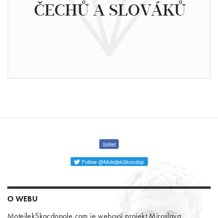
ČECHŮ A SLOVÁKŮ
Sdílet
Follow @MotejlekSkocdop
O WEBU
MotejlekSkocdopole.com je webový projekt Miroslava