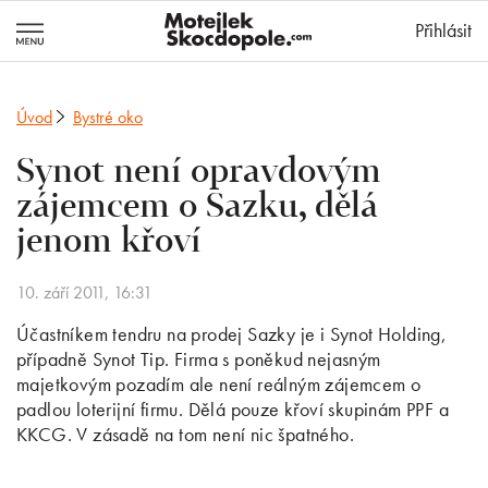
MotejlekSkocd
Přihlásit
Úvod
Bystré oko
Synot není opravdovým
zájemcem o Sazku, dělá
jenom křoví
10. září 2011, 16:31
Účastníkem tendru na prodej Sazky je i Synot Holding,
případně Synot Tip. Firma s poněkud nejasným
majetkovým pozadím ale není reálným zájemcem o
padlou loterijní firmu. Dělá pouze křoví skupinám PPF a
KKCG. V zásadě na tom není nic špatného.