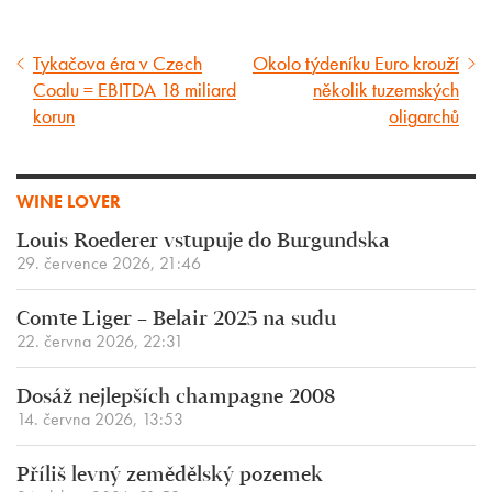
Tykačova éra v Czech
Okolo týdeníku Euro krouží
Předcházející
Následující
Coalu = EBITDA 18 miliard
několik tuzemských
článek
článek
korun
oligarchů
WINE LOVER
Louis Roederer vstupuje do Burgundska
29. července 2026, 21:46
Comte Liger – Belair 2025 na sudu
22. června 2026, 22:31
Dosáž nejlepších champagne 2008
14. června 2026, 13:53
Příliš levný zemědělský pozemek