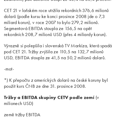
CET 21 v loňském roce utržila rekordních 376,6 milionů
dolarů (podle kursu ke konci prosince 2008 jde o 7,3
miliard korun), v roce 2007 to bylo 279,2 milionů.
Segmentová EBITDA stoupla ze 156,5 na opět
rekordních 208,7 milionů USD (přes 4 miliardy korun).
Výrazně si polepšila i slovenská TV Markíza, která spadá
pod CET 21. Tržby zvýšila ze 110,5 na 132,7 milionů
USD, EBITDA stoupla ze 41,5 na 50,2 milionů dolarů.
-mot-
*) K přepočtu z amerických dolarů na české koruny byl
použit kurs ČNB ze dne 31. prosince 2008.
Tržby a EBITDA skupiny CETV podle zemí
(v
milionech USD)
země tržby EBITDA