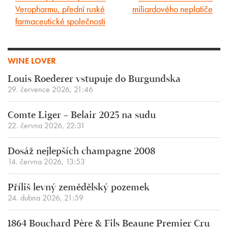
Veropharmu, přední ruské
miliardového neplatiče
článek
článek
farmaceutické společnosti
WINE LOVER
Louis Roederer vstupuje do Burgundska
29. července 2026, 21:46
Comte Liger – Belair 2025 na sudu
22. června 2026, 22:31
Dosáž nejlepších champagne 2008
14. června 2026, 13:53
Příliš levný zemědělský pozemek
24. dubna 2026, 21:59
1864 Bouchard Père & Fils Beaune Premier Cru