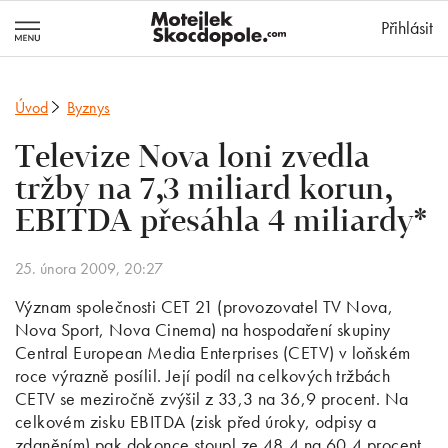
MotejlekSkocd
Přihlásit
Úvod
Byznys
Televize Nova loni zvedla
tržby na 7,3 miliard korun,
EBITDA přesáhla 4 miliardy*
25. února 2009, 20:27
Význam společnosti CET 21 (provozovatel TV Nova,
Nova Sport, Nova Cinema) na hospodaření skupiny
Central European Media Enterprises (CETV) v loňském
roce výrazně posílil. Její podíl na celkových tržbách
CETV se meziročně zvýšil z 33,3 na 36,9 procent. Na
celkovém zisku EBITDA (zisk před úroky, odpisy a
zdaněním) pak dokonce stoupl ze 48,4 na 60,4 procent.