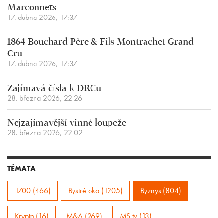
Marconnets
17. dubna 2026, 17:37
1864 Bouchard Père & Fils Montrachet Grand
Cru
17. dubna 2026, 17:37
Zajímavá čísla k DRCu
28. března 2026, 22:26
Nejzajímavější vinné loupeže
28. března 2026, 22:02
TÉMATA
1700 (466)
Bystré oko (1205)
Byznys (804)
Krypto (16)
M&A (269)
MS.tv (13)