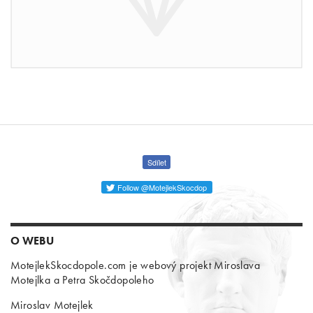
Sdílet
Follow @MotejlekSkocdop
O WEBU
MotejlekSkocdopole.com je webový projekt Miroslava
Motejlka a Petra Skočdopoleho
Miroslav Motejlek