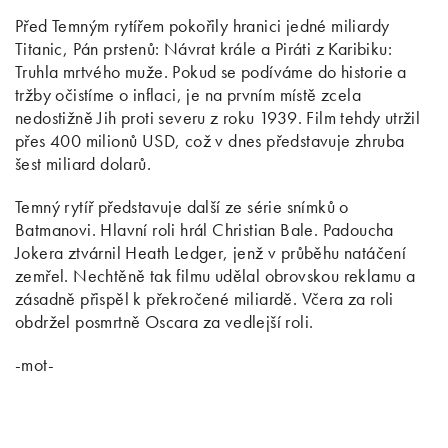
Před Temným rytířem pokořily hranici jedné miliardy
Titanic, Pán prstenů: Návrat krále a Piráti z Karibiku:
Truhla mrtvého muže. Pokud se podíváme do historie a
tržby očistíme o inflaci, je na prvním místě zcela
nedostižně Jih proti severu z roku 1939. Film tehdy utržil
přes 400 milionů USD, což v dnes představuje zhruba
šest miliard dolarů.
Temný rytíř představuje další ze série snímků o
Batmanovi. Hlavní roli hrál Christian Bale. Padoucha
Jokera ztvárnil Heath Ledger, jenž v průběhu natáčení
zemřel. Nechtěně tak filmu udělal obrovskou reklamu a
zásadně přispěl k překročené miliardě. Včera za roli
obdržel posmrtně Oscara za vedlejší roli.
-mot-