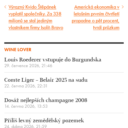
Výrazný Kvido Štěpánek
Americká ekonomika v
Předcházející
Následující
vyplatil společníky. Za 338
letošním prvním čtvrtletí
článek
článek
milionů se stal jediným
propadne o pět procent,
vlastníkem firmy Isolit-Bravo
tvrdí průzkum
WINE LOVER
Louis Roederer vstupuje do Burgundska
29. července 2026, 21:46
Comte Liger – Belair 2025 na sudu
22. června 2026, 22:31
Dosáž nejlepších champagne 2008
14. června 2026, 13:53
Příliš levný zemědělský pozemek
24. dubna 2026, 21:59