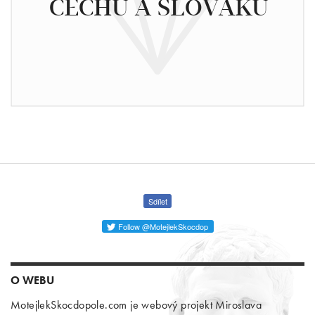
ČECHŮ A SLOVÁKŮ
Sdílet
Follow @MotejlekSkocdop
O WEBU
MotejlekSkocdopole.com je webový projekt Miroslava