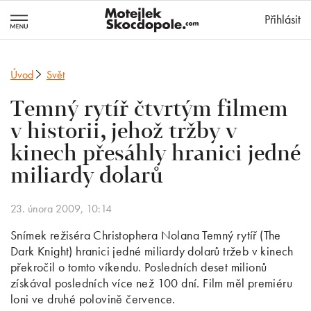
MotejlekSkocd
Přihlásit
Úvod
Svět
Temný rytíř čtvrtým filmem
v historii, jehož tržby v
kinech přesáhly hranici jedné
miliardy dolarů
23. února 2009, 10:14
Snímek režiséra Christophera Nolana Temný rytíř (The
Dark Knight) hranici jedné miliardy dolarů tržeb v kinech
překročil o tomto víkendu. Posledních deset milionů
získával posledních více než 100 dní. Film měl premiéru
loni ve druhé polovině července.