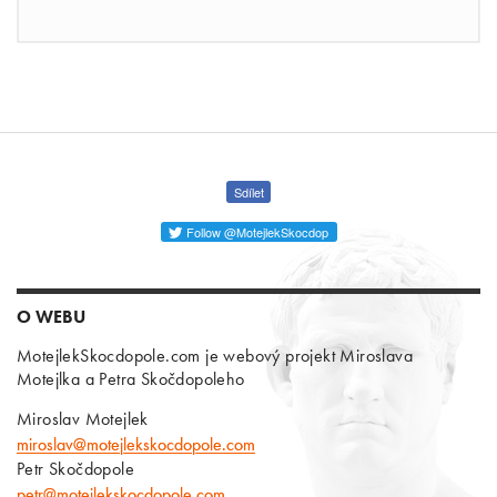
Sdílet
Follow @MotejlekSkocdop
O WEBU
MotejlekSkocdopole.com je webový projekt Miroslava
Motejlka a Petra Skočdopoleho
Miroslav Motejlek
miroslav@motejlekskocdopole.com
Petr Skočdopole
petr@motejlekskocdopole.com