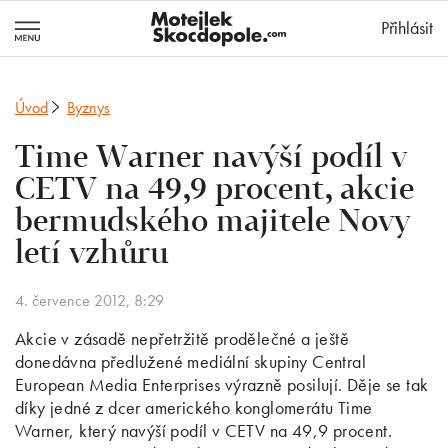
MotejlekSkocd
Přihlásit
Úvod
Byznys
Time Warner navýší podíl v
CETV na 49,9 procent, akcie
bermudského majitele Novy
letí vzhůru
4. července 2012, 8:29
Akcie v zásadě nepřetržitě prodělečné a ještě
donedávna předlužené mediální skupiny Central
European Media Enterprises výrazně posilují. Děje se tak
díky jedné z dcer amerického konglomerátu Time
Warner, který navýší podíl v CETV na 49,9 procent.