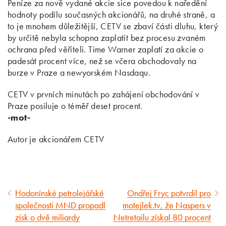
Peníze za nově vydané akcie sice povedou k naředění
hodnoty podílu současných akcionářů, na druhé straně, a
to je mnohem důležitější, CETV se zbaví části dluhu, který
by určitě nebyla schopna zaplatit bez procesu zvaném
ochrana před věřiteli. Time Warner zaplatí za akcie o
padesát procent více, než se včera obchodovaly na
burze v Praze a newyorském Nasdaqu.
CETV v prvních minutách po zahájení obchodování v
Praze posiluje o téměř deset procent.
-mot-
Autor je akcionářem CETV
Hodonínské petrolejářské
Ondřej Fryc potvrdil pro
Předcházející
Následující
společnosti MND propadl
motejlek.tv, že Naspers v
článek
článek
zisk o dvě miliardy
Netretailu získal 80 procent