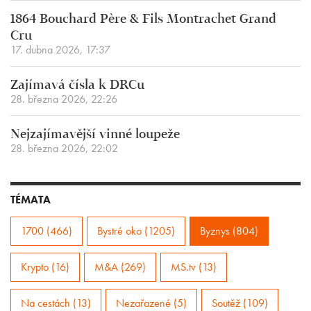
1864 Bouchard Père & Fils Montrachet Grand
Cru
17. dubna 2026, 17:37
Zajímavá čísla k DRCu
28. března 2026, 22:26
Nejzajímavější vinné loupeže
28. března 2026, 22:02
TÉMATA
1700 (466)
Bystré oko (1205)
Byznys (804)
Krypto (16)
M&A (269)
MS.tv (13)
Na cestách (13)
Nezařazené (5)
Soutěž (109)