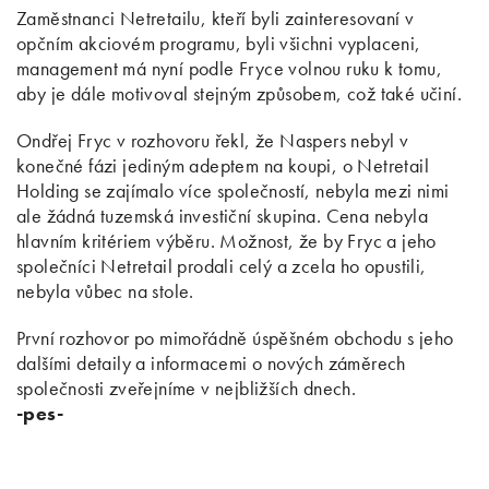
Zaměstnanci Netretailu, kteří byli zainteresovaní v
opčním akciovém programu, byli všichni vyplaceni,
management má nyní podle Fryce volnou ruku k tomu,
aby je dále motivoval stejným způsobem, což také učiní.
Ondřej Fryc v rozhovoru řekl, že Naspers nebyl v
konečné fázi jediným adeptem na koupi, o Netretail
Holding se zajímalo více společností, nebyla mezi nimi
ale žádná tuzemská investiční skupina. Cena nebyla
hlavním kritériem výběru. Možnost, že by Fryc a jeho
společníci Netretail prodali celý a zcela ho opustili,
nebyla vůbec na stole.
První rozhovor po mimořádně úspěšném obchodu s jeho
dalšími detaily a informacemi o nových záměrech
společnosti zveřejníme v nejbližších dnech.
-pes-