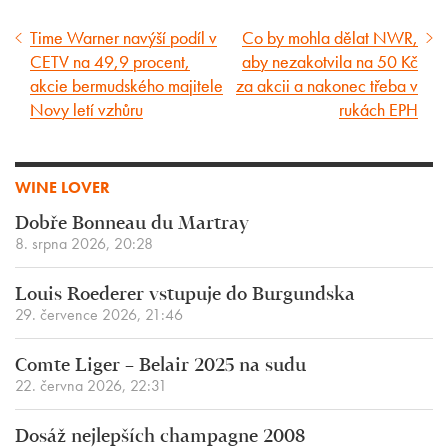
Time Warner navýší podíl v
Co by mohla dělat NWR,
Předcházející
Následující
CETV na 49,9 procent,
aby nezakotvila na 50 Kč
článek
článek
akcie bermudského majitele
za akcii a nakonec třeba v
Novy letí vzhůru
rukách EPH
WINE LOVER
Dobře Bonneau du Martray
8. srpna 2026, 20:28
Louis Roederer vstupuje do Burgundska
29. července 2026, 21:46
Comte Liger – Belair 2025 na sudu
22. června 2026, 22:31
Dosáž nejlepších champagne 2008