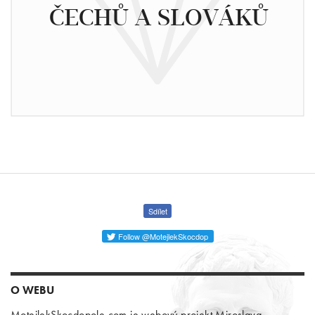
ČECHŮ A SLOVÁKŮ
Sdílet
Follow @MotejlekSkocdop
O WEBU
MotejlekSkocdopole.com je webový projekt Miroslava