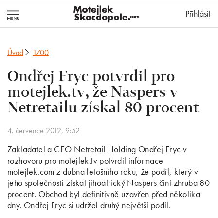
MotejlekSkocd
Přihlásit
Úvod
1700
Ondřej Fryc potvrdil pro
motejlek.tv, že Naspers v
Netretailu získal 80 procent
4. července 2012, 9:52
Zakladatel a CEO Netretail Holding Ondřej Fryc v
rozhovoru pro motejlek.tv potvrdil informace
motejlek.com z dubna letošního roku, že podíl, který v
jeho společnosti získal jihoafrický Naspers činí zhruba 80
procent. Obchod byl definitivně uzavřen před několika
dny. Ondřej Fryc si udržel druhý největší podíl.