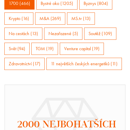
1700 (466)
Bystré oko (1205)
Byznys (804)
Krypto (16)
M&A (269)
MS.tv (13)
Na cestách (13)
Nezařazené (5)
Soutěž (109)
Svět (94)
TGM (19)
Venture capital (19)
Zdravotnictví (17)
11 největších českých energetiků (11)
2000 NEJBOHATŠÍCH