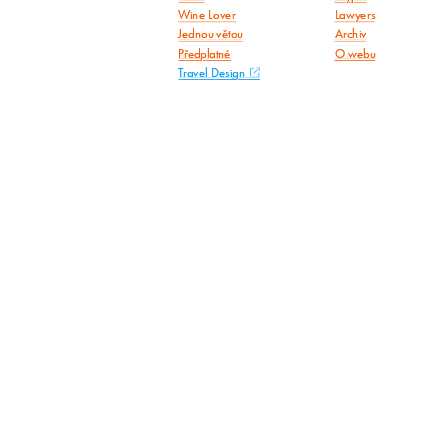
Wine Lover
Lawyers
Jednou větou
Archiv
Předplatné
O webu
Travel Design