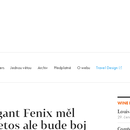
le.com
ers
Jednou větou
Archiv
Předplatné
O webu
Travel Design
WINE 
gant Fenix měl
Louis
29. čer
etos ale bude boj
Comte