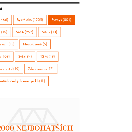
A
(466)
Bystré oko (1205)
Byznys (804)
 (16)
M&A (269)
MS.tv (13)
stách (13)
Nezařazené (5)
ž (109)
Svět (94)
TGM (19)
e capital (19)
Zdravotnictví (17)
větších českých energetiků (11)
2000 NEJBOHATŠÍCH