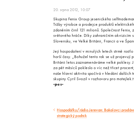
20. srpna 2012, 10:07
Skupina Fenix Group jesenického selfmademana 
Tržby výrobce a prodejce produktů elektrickéh
zdaněním činil 121 milionů. Společnost Fenix,
světového hráče. Díky zahraničním akvizicím s
Slovensku, ve Velké Británii, Francii a ve Šp
Její hospodaření v minulých letech strmě rostl
horší časy. „Bohužel tento rok se už projevují 
Británii letos zaznamenáváme velké poklesy. J
za pět měsíců pokleslo o víc než třicet procen
naše hlavní aktivita spočívá v hledání dalších 
skupiny Cyril Svozil v rozhovoru pro motejlek.
-pes-
Hospodářky/rádio Jerevan: Bakalovci prodáva
Předcházející
strategický podnik
článek