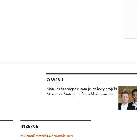
O WEBU
MotejlekSkocdopole.com je webový projekt
Miroslava Motejlka a Petra Skočdopoleho
INZERCE
reklama@motejlekskocdopole.com