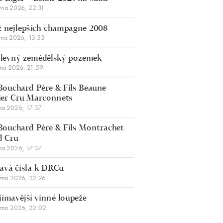
vna 2026, 22:31
 nejlepších champagne 2008
vna 2026, 13:53
š levný zemědělský pozemek
bna 2026, 21:59
Bouchard Père & Fils Beaune
er Cru Marconnets
na 2026, 17:37
Bouchard Père & Fils Montrachet
d Cru
na 2026, 17:37
avá čísla k DRCu
zna 2026, 22:26
jímavější vinné loupeže
zna 2026, 22:02