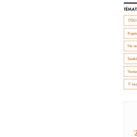
TÉMAT
1700 
Krypto
Na ce
Soutě
Ventur
11 nej