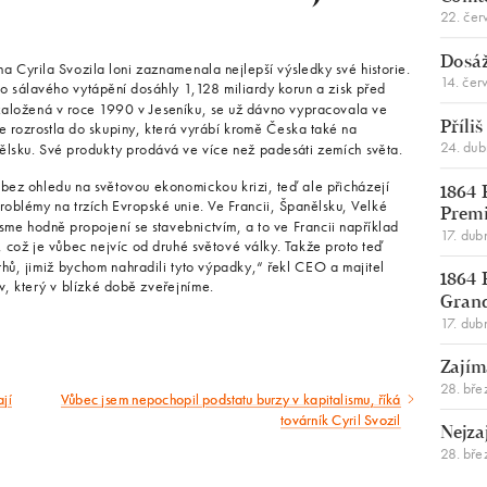
22. čer
Dosáž
Cyrila Svozila loni zaznamenala nejlepší výsledky své historie.
14. čer
o sálavého vytápění dosáhly 1,128 miliardy korun a zisk před
 založená v roce 1990 v Jeseníku, se už dávno vypracovala ve
e rozrostla do skupiny, která vyrábí kromě Česka také na
Příli
24. du
anělsku. Své produkty prodává ve více než padesáti zemích světa.
o bez ohledu na světovou ekonomickou krizi, teď ale přicházejí
1864 
problémy na trzích Evropské unie. Ve Francii, Španělsku, Velké
Premi
sme hodně propojení se stavebnictvím, a to ve Francii například
17. dub
t, což je vůbec nejvíc od druhé světové války. Takže proto teď
trhů, jimiž bychom nahradili tyto výpadky,“ řekl CEO a majitel
1864 
tv, který v blízké době zveřejníme.
Gran
17. dub
Zajím
28. bře
jí
Vůbec jsem nepochopil podstatu burzy v kapitalismu, říká
Následující
továrník Cyril Svozil
Nejza
článek
28. bře