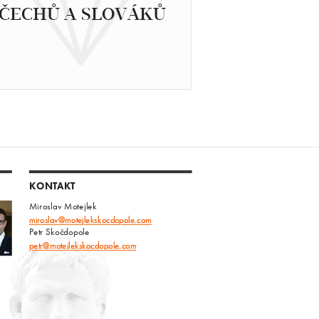
ČECHŮ A SLOVÁKŮ
KONTAKT
Miroslav Motejlek
miroslav@motejlekskocdopole.com
Petr Skočdopole
petr@motejlekskocdopole.com