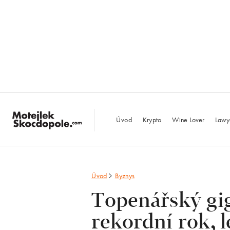
MotejlekSkocdopo
Úvod
Krypto
Wine Lover
Lawy
Úvod
Byznys
Topenářský gi
rekordní rok, l