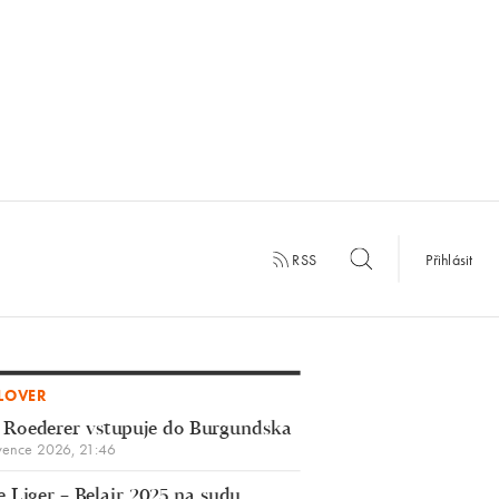
RSS
Přihlásit
LOVER
 Roederer vstupuje do Burgundska
vence 2026, 21:46
 Liger – Belair 2025 na sudu